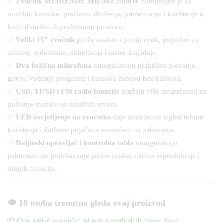
✅
Zvučnik MEIRENDE MR-302 2500W
namijenjen je za
muziku, karaoke, proslave, druženja, prezentacije i korištenje u
kući, dvorištu ili poslovnom prostoru.
✅
Veliki 15” zvučnik
pruža snažan i puniji zvuk, pogodan za
zabave, rođendane, okupljanja i razne događaje.
✅
Dva bežična mikrofona
omogućavaju praktično pjevanje,
govor, vođenje programa i karaoke zabavu bez kablova.
✅
USB, TF/SD i FM radio funkcije
pružaju više mogućnosti za
puštanje muzike sa različitih izvora.
✅
LED osvjetljenje na zvučniku
daje atraktivniji izgled tokom
korištenja i dodatno pojačava atmosferu na zabavama.
✅
Daljinski upravljač i kontrolna tabla
omogućavaju
jednostavnije podešavanje jačine zvuka, načina reprodukcije i
drugih funkcija.
👁️ 10 osoba trenutno gleda ovaj proizvod
📦 Ovaj artikal je naručen 44 puta u prethodnih mjesec dana!