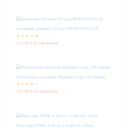
Automatski inkubator 216 jaja PROFESIONALNI
Ocjenjeno
419,00
KM
580,00
KM
4.83
od 5
Profesionalni automatski inkubator za jaja 168 komada
Ocjenjeno
350,00
KM
480,00
KM
4.33
od 5
Busac rupa STIHL 6,2ks sa 2 svrdla 20 i 25mm