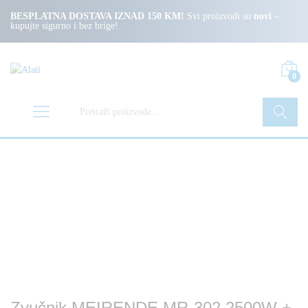
BESPLATNA DOSTAVA IZNAD 150 KM!
Svi proizvodi su
novi
–
kupujte sigurno i bez brige!
0
Pretraži
Zvučnik MEIRENDE MR-302 2500W +