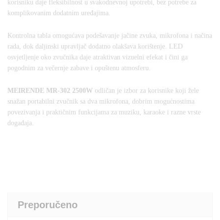
korisniku daje fleksibilnost u svakodnevnoj upotrebi, bez potrebe za
komplikovanim dodatnim uređajima.
Kontrolna tabla omogućava podešavanje jačine zvuka, mikrofona i načina
rada, dok daljinski upravljač dodatno olakšava korištenje. LED
osvjetljenje oko zvučnika daje atraktivan vizuelni efekat i čini ga
pogodnim za večernje zabave i opuštenu atmosferu.
MEIRENDE MR-302 2500W
odličan je izbor za korisnike koji žele
snažan portabilni zvučnik sa dva mikrofona, dobrim mogućnostima
povezivanja i praktičnim funkcijama za muziku, karaoke i razne vrste
događaja.
Preporučeno