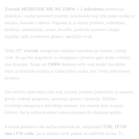
Zvučnik MEIRENDE MR-302 2500W + 2 mikrofona
predstavlja
praktičan i snažan prenosivi zvučnik za korisnike koji žele jedan uređaj za
muziku, karaoke i zabavu. Pogodan je za kućne proslave, rođendane,
druženja, prezentacije, terase, dvorišta, poslovne prostore i manje
događaje gdje je potreban glasan i upečatljiv zvuk.
Veliki
15” zvučnik
omogućava snažniju reprodukciju muzike i puniji
zvuk, što ga čini pogodnim za okupljanja i prostore gdje manji zvučnici
nisu dovoljni. Snaga od
2500W
dodatno ističe ovaj model kao dobar
izbor za korisnike kojima je važna jačina zvuka, bas i bolja pokrivenost
prostora.
Dva bežična mikrofona čine ovaj zvučnik posebno praktičnim za karaoke,
govor, vođenje programa, animaciju gostiju i druženja. Bežično
korištenje omogućava slobodnije kretanje, bez smetnji koje stvaraju
kablovi, što je velika prednost tokom pjevanja ili obraćanja publici.
Zvučnik podržava više načina reprodukcije, uključujući
USB, TF/SD
ulaz i FM radio
, pa se muzika može puštati sa različitih izvora. To