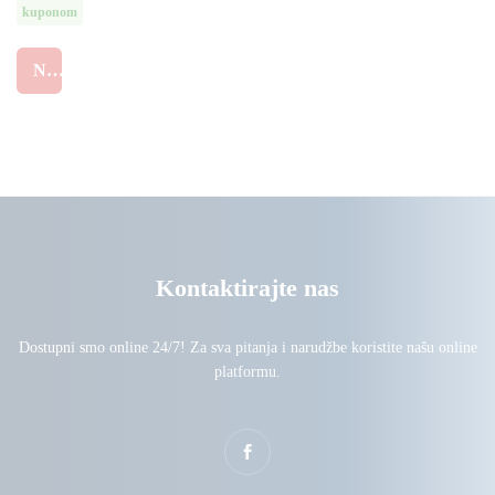
78
kuponom
od
5
NARUČI
Kontaktirajte nas
Dostupni smo online 24/7! Za sva pitanja i narudžbe koristite našu online
platformu.