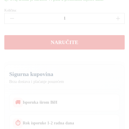
Količina:
Zvučnik
MEIRENDE
MR-
302
2500W
NARUČITE
+
2
mikrofona
količina
Sigurna kupovina
Brza dostava i plaćanje pouzećem
🚚
Isporuka širom BiH
⏱
Rok isporuke 1-2 radna dana