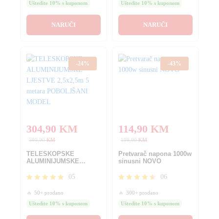
od 5
Uštedite 10% s kuponom
Uštedite 10% s kuponom
NARUČI
NARUČI
-
24
%
-
43
%
304,90
KM
114,90
KM
399,00
KM
199,90
KM
TELESKOPSKE
Pretvarač napona 1000w
ALUMINIJUMSKE
sinusni NOVO
LJESTVE 2,5×2,5m 5
metara POBOLJŠANI
05
06
MODEL
Ocjenjeno
Ocjenjeno
🔥
50+ prodano
🔥
300+ prodano
4.80
4.50
od 5
od 5
Uštedite 10% s kuponom
Uštedite 10% s kuponom