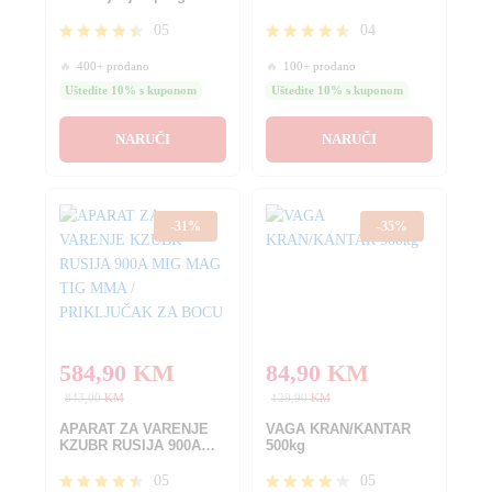
amortizera
05
04
Ocjenjeno
Ocjenjeno
🔥
400+ prodano
🔥
100+ prodano
4.40
4.50
od 5
od 5
Uštedite 10% s kuponom
Uštedite 10% s kuponom
NARUČI
NARUČI
-
31
%
-
35
%
584,90
KM
84,90
KM
843,00
KM
129,90
KM
APARAT ZA VARENJE
VAGA KRAN/KANTAR
KZUBR RUSIJA 900A
500kg
MIG MAG TIG MMA /
PRIKLJUČAK ZA BOCU
05
05