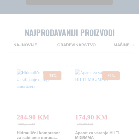
NAJPRODAVANIJI PROIZVODI
NAJNOVIJE
GRAĐEVINARSTVO
MAŠINE I AL
-
25
%
-
30
%
284,90
KM
174,90
KM
380,00
KM
249,90
KM
Hidraulični kompresor
Aparat za varenje HILTI
za sabijanje opruga
MIG/MMA