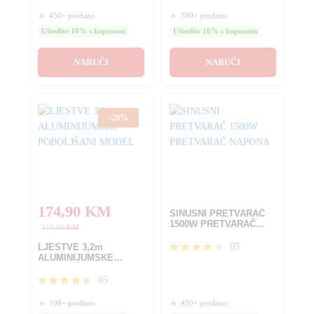
Ocjenjeno
Ocjenjeno
🔥
450+ prodano
🔥
300+ prodano
4.40
4.20
od 5
od 5
Uštedite 10% s kuponom
Uštedite 10% s kuponom
NARUČI
NARUČI
-
20
%
174,90
KM
SINUSNI PRETVARAČ
1500W PRETVARAČ
219,00
KM
NAPONA
05
LJESTVE 3,2m
ALUMINIJUMSKE
Ocjenjen
POBOLJŠANI MODEL
o
05
4.00
Ocjenjeno
od 5
🔥
100+ prodano
🔥
450+ prodano
4.40