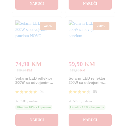
NARUČI
NARUČI
-
46
%
-
50
%
74,90
KM
59,90
KM
139,90
KM
119,90
KM
Solarni LED reflektor
Solarni LED reflektor
300W sa odvojenim
200W sa odvojenim
panelom NOVO
panelom
04
05
Ocjenjeno
Ocjenjeno
🔥
500+ prodano
🔥
500+ prodano
5.00
4.40
od 5
od 5
Uštedite 10% s kuponom
Uštedite 10% s kuponom
NARUČI
NARUČI