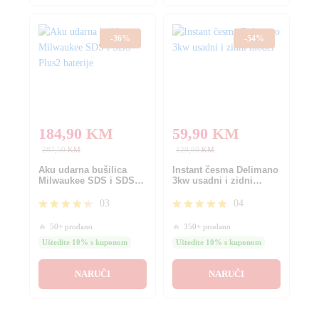
-
36
%
-
54
%
184,90
KM
59,90
KM
287,50
KM
129,90
KM
Aku udarna bušilica
Instant česma Delimano
Milwaukee SDS i SDS
3kw usadni i zidni
Plus2 baterije
model
03
04
Ocjenjeno
Ocjenjeno
🔥
50+ prodano
🔥
350+ prodano
4.33
4.75
od 5
od 5
Uštedite 10% s kuponom
Uštedite 10% s kuponom
NARUČI
NARUČI