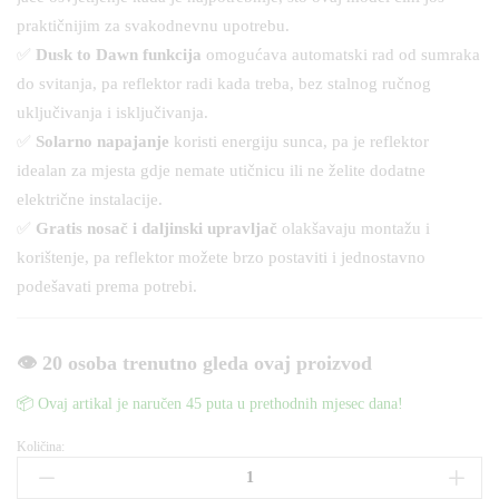
praktičnijim za svakodnevnu upotrebu.
✅
Dusk to Dawn funkcija
omogućava automatski rad od sumraka
do svitanja, pa reflektor radi kada treba, bez stalnog ručnog
uključivanja i isključivanja.
✅
Solarno napajanje
koristi energiju sunca, pa je reflektor
idealan za mjesta gdje nemate utičnicu ili ne želite dodatne
električne instalacije.
✅
Gratis nosač i daljinski upravljač
olakšavaju montažu i
korištenje, pa reflektor možete brzo postaviti i jednostavno
podešavati prema potrebi.
👁️ 20 osoba trenutno gleda ovaj proizvod
📦 Ovaj artikal je naručen 45 puta u prethodnih mjesec dana!
Količina:
Solarni
reflektor