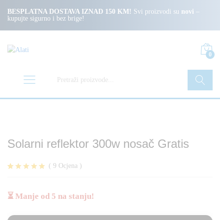
BESPLATNA DOSTAVA IZNAD 150 KM!
Svi proizvodi su
novi
–
kupujte sigurno i bez brige!
0
Pretraži
Solarni reflektor 300w nosač Gratis
(
9
Ocjena
)
Korisničke
9
ocjene:
4.78
od
⏳ Manje od 5 na stanju!
ukupno 5 (
korisnika)