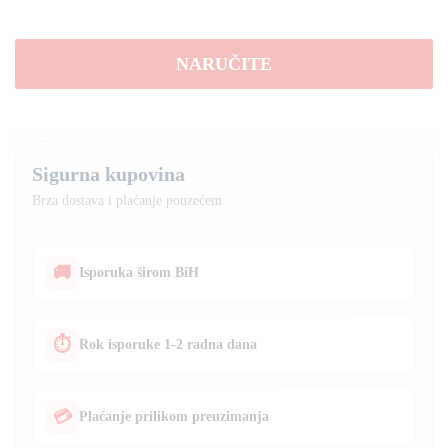
300w
nosač
Gratis
NARUČITE
količina
Sigurna kupovina
Brza dostava i plaćanje pouzećem
🚚
Isporuka širom BiH
⏱
Rok isporuke 1-2 radna dana
💳
Plaćanje prilikom preuzimanja