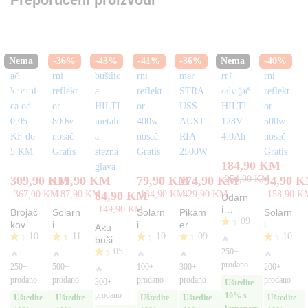
Nema
-
36
%
-
43
%
-
41
%
-
36
%
Nema
-
40
%
na
na
zalihi
zalihi
184,90
KM
309,90
KM
119,90
KM
79,90
KM
274,90
KM
254,90
KM
94,90
K
367,00
KM
187,90
KM
84,90
KM
134,90
KM
429,90
KM
158,90
K
Udarn
149,90
KM
i
Brojač
Solarn
Solarn
Pikam
Solarn
09
odvija
kovani
i
i
er
i
Aku
č
10
11
10
09
10
ca od
reflekt
reflekt
STRA
reflekt
O
🔥
bušilic
HILTI
cj
0,05
or
or
USS
or
05
a
Oc
Oc
O
O
250+
O
🔥
🔥
🔥
🔥
🔥
128V
en
KF do
800w
400w
AUST
500w
jen
jen
cje
cje
cj
HILTI
prodano
250+
500+
Oc
100+
300+
200+
🔥
je
4.0Ah
5 KM
nosač
nosač
RIA
nosač
jen
jen
nj
nj
en
metal
jen
prodano
prodano
prodano
prodano
prodano
no
300+
Uštedite
o
o
en
en
je
Gratis
Gratis
2500
Gratis
na
jen
4.
prodano
4.
4.
o
o
10% s
no
Uštedite
Uštedite
Uštedite
Uštedite
Uštedite
W
o
stezn
33
70
55
4.
4.
4.