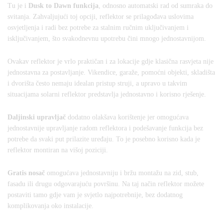
Tu je i
Dusk to Dawn funkcija
, odnosno automatski rad od sumraka do
svitanja. Zahvaljujući toj opciji, reflektor se prilagođava uslovima
osvjetljenja i radi bez potrebe za stalnim ručnim uključivanjem i
isključivanjem, što svakodnevnu upotrebu čini mnogo jednostavnijom.
Ovakav reflektor je vrlo praktičan i za lokacije gdje klasična rasvjeta nije
jednostavna za postavljanje. Vikendice, garaže, pomoćni objekti, skladišta
i dvorišta često nemaju idealan pristup struji, a upravo u takvim
situacijama solarni reflektor predstavlja jednostavno i korisno rješenje.
Daljinski upravljač
dodatno olakšava korištenje jer omogućava
jednostavnije upravljanje radom reflektora i podešavanje funkcija bez
potrebe da svaki put prilazite uređaju. To je posebno korisno kada je
reflektor montiran na višoj poziciji.
Gratis nosač
omogućava jednostavniju i bržu montažu na zid, stub,
fasadu ili drugu odgovarajuću površinu. Na taj način reflektor možete
postaviti tamo gdje vam je svjetlo najpotrebnije, bez dodatnog
komplikovanja oko instalacije.