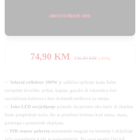
AKCIJA TRAJE JOŠ:
74,90
KM
136,90
KM
(-45%)
✅
Solarni reflektor 300W
je odlično rješenje kada želite
osvijetliti dvorište, prilaz, kapiju, garažu ili vikendicu bez
razvlačenja kablova i bez dodatnih troškova za struju.
✅
Jako LED osvjetljenje
pomaže da prostor oko kuće ili objekta
bude pregledniji noću, što je posebno korisno kod ulaza, staza,
parkinga i pomoćnih objekata.
✅
PIR senzor pokreta
automatski reaguje na kretanje i uključuje
jače osvjetljenje kada je najpotrebnije, što ovaj model čini još