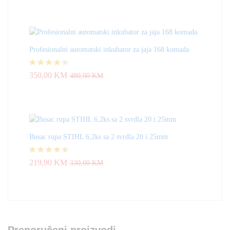
Profesionalni automatski inkubator za jaja 168 komada
Ocjenjeno
350,00
KM
480,00
KM
4.33
od 5
Busac rupa STIHL 6,2ks sa 2 svrdla 20 i 25mm
Ocjenjeno
219,90
KM
330,00
KM
4.50
od 5
Preporučeni proizvodi