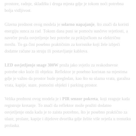
prostore, radnje, skladišta i druga mjesta gdje je tokom noći potrebna
bolja vidljivost.
Glavna prednost ovog modela je
solarno napajanje
, što znači da koristi
energiju sunca za rad. Tokom dana puni se pomoću sunčeve svjetlosti, a
navečer pruža osvjetljenje bez potrebe za priključkom na električnu
mrežu. To ga čini posebno praktičnim za korisnike koji žele izbjeći
dodatne račune za struju ili postavljanje kablova.
LED osvjetljenje snage 300W
pruža jako svjetlo za svakodnevne
potrebe oko kuće ili objekta. Reflektor je posebno koristan na mjestima
gdje je važno da prostor bude pregledan, kao što su ulazna vrata, garažna
vrata, kapije, staze, pomoćni objekti i parking prostor.
Velika prednost ovog modela je i
PIR senzor pokreta
, koji reaguje kada
registruje kretanje. To znači da reflektor može pružiti dodatno
osvjetljenje onda kada je to zaista potrebno, što je posebno praktično za
ulaze, prolaze, kapije i dijelove dvorišta gdje želite više svjetla u trenutku
prolaska.