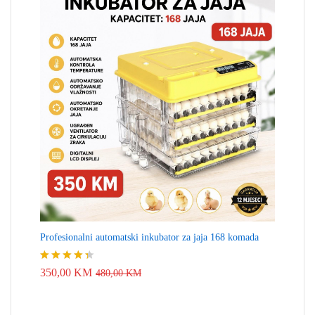
Profesionalni automatski inkubator za jaja 168 komada
Ocjenjeno
350,00
KM
480,00
KM
4.33
od 5