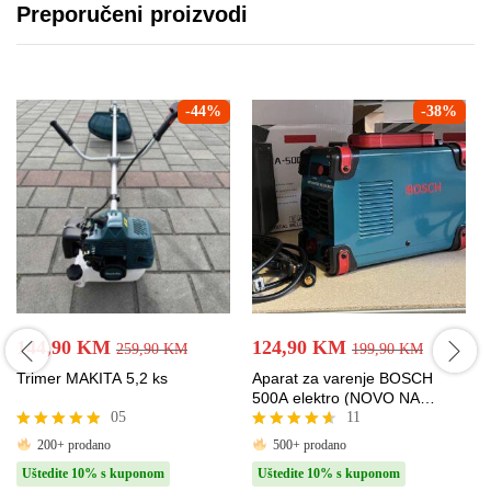
Preporučeni proizvodi
-
44
%
-
38
%
144,90
KM
124,90
KM
259,90
KM
199,90
KM
Trimer MAKITA 5,2 ks
Aparat za varenje BOSCH
500A elektro (NOVO NA
05
11
STANJU)
Ocjenjeno
Ocjenjeno
200+ prodano
500+ prodano
4.80
4.55
Uštedite 10% s kuponom
Uštedite 10% s kuponom
od 5
od 5