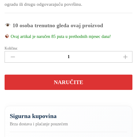
ogradu ili drugu odgovarajuću površinu.
10 osoba trenutno gleda ovaj proizvod
Ovaj artikal je naručen 85 puta u prethodnih mjesec dana!
Količina:
Solarni
reflektor
1000w
NOSAČ
GRATIS
NARUČITE
količina
Sigurna kupovina
Brza dostava i plaćanje pouzećem