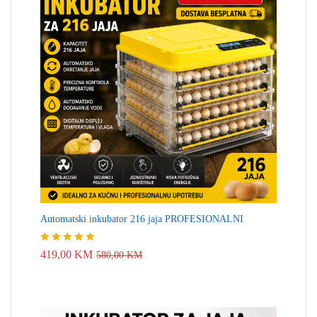
Automatski inkubator 216 jaja PROFESIONALNI
Ocjenjeno
419,00
KM
580,00
KM
4.83
od 5