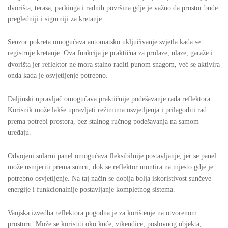
dvorišta, terasa, parkinga i radnih površina gdje je važno da prostor bude
pregledniji i sigurniji za kretanje.
Senzor pokreta omogućava automatsko uključivanje svjetla kada se
registruje kretanje. Ova funkcija je praktična za prolaze, ulaze, garaže i
dvorišta jer reflektor ne mora stalno raditi punom snagom, već se aktivira
onda kada je osvjetljenje potrebno.
Daljinski upravljač omogućava praktičnije podešavanje rada reflektora.
Korisnik može lakše upravljati režimima osvjetljenja i prilagoditi rad
prema potrebi prostora, bez stalnog ručnog podešavanja na samom
uređaju.
Odvojeni solarni panel omogućava fleksibilnije postavljanje, jer se panel
može usmjeriti prema suncu, dok se reflektor montira na mjesto gdje je
potrebno osvjetljenje. Na taj način se dobija bolja iskoristivost sunčeve
energije i funkcionalnije postavljanje kompletnog sistema.
Vanjska izvedba reflektora pogodna je za korištenje na otvorenom
prostoru. Može se koristiti oko kuće, vikendice, poslovnog objekta,