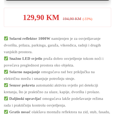
129,90
KM
194,90
KM
(-33%)
Solarni reflektor 1000W
namijenjen je za osvjetljavanje
dvorišta, prilaza, parkinga, garaža, vikendica, radnji i drugih
vanjskih prostora.
Snažno LED svjetlo
pruža dobro osvjetljenje tokom noći i
povećava preglednost prostora oko objekta.
Solarno napajanje
omogućava rad bez priključka na
električnu mrežu i smanjuje potrošnju struje.
Senzor pokreta
automatski aktivira svjetlo pri detekciji
kretanja, što je praktično za ulaze, kapije, dvorišta i prolaze.
Daljinski upravljač
omogućava lakše podešavanje režima
rada i praktičniju kontrolu osvjetljenja.
Gratis nosač
olakšava montažu reflektora na zid, stub, fasadu,