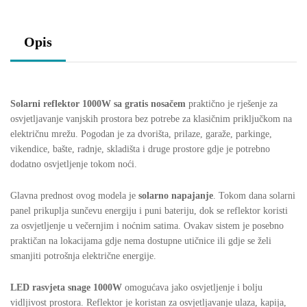
Opis
Solarni reflektor 1000W sa gratis nosačem
praktično je rješenje za
osvjetljavanje vanjskih prostora bez potrebe za klasičnim priključkom na
električnu mrežu. Pogodan je za dvorišta, prilaze, garaže, parkinge,
vikendice, bašte, radnje, skladišta i druge prostore gdje je potrebno
dodatno osvjetljenje tokom noći.
Glavna prednost ovog modela je
solarno napajanje
. Tokom dana solarni
panel prikuplja sunčevu energiju i puni bateriju, dok se reflektor koristi
za osvjetljenje u večernjim i noćnim satima. Ovakav sistem je posebno
praktičan na lokacijama gdje nema dostupne utičnice ili gdje se želi
smanjiti potrošnja električne energije.
LED rasvjeta snage 1000W
omogućava jako osvjetljenje i bolju
vidljivost prostora. Reflektor je koristan za osvjetljavanje ulaza, kapija,