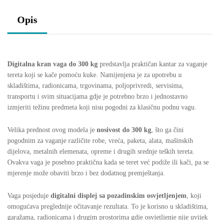
Opis
Digitalna kran vaga do 300 kg
predstavlja praktičan kantar za vaganje
tereta koji se kače pomoću kuke. Namijenjena je za upotrebu u
skladištima, radionicama, trgovinama, poljoprivredi, servisima,
transportu i svim situacijama gdje je potrebno brzo i jednostavno
izmjeriti težinu predmeta koji nisu pogodni za klasičnu podnu vagu.
Velika prednost ovog modela je
nosivost do 300 kg
, što ga čini
pogodnim za vaganje različite robe, vreća, paketa, alata, mašinskih
dijelova, metalnih elemenata, opreme i drugih srednje teških tereta.
Ovakva vaga je posebno praktična kada se teret već podiže ili kači, pa se
mjerenje može obaviti brzo i bez dodatnog premještanja.
Vaga posjeduje
digitalni displej sa pozadinskim osvjetljenjem
, koji
omogućava preglednije očitavanje rezultata. To je korisno u skladištima,
garažama, radionicama i drugim prostorima gdje osvjetljenje nije uvijek