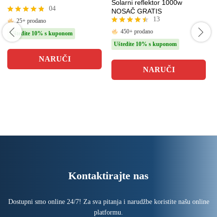
Solarni reflektor 1000w
04
NOSAČ GRATIS
13
Ocjenjeno
25+ prodano
4.75
Ocjenjeno
450+ prodano
Uštedite 10% s kuponom
od 5
4.46
Uštedite 10% s kuponom
od 5
NARUČI
NARUČI
Kontaktirajte nas
Dostupni smo online 24/7! Za sva pitanja i narudžbe koristite našu online
platformu.