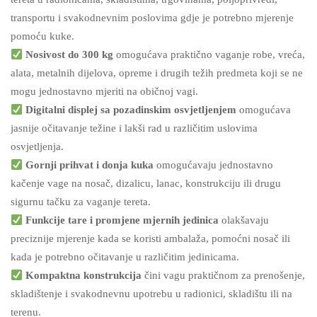
transportu i svakodnevnim poslovima gdje je potrebno mjerenje
pomoću kuke.
Nosivost do 300 kg
omogućava praktično vaganje robe, vreća,
alata, metalnih dijelova, opreme i drugih težih predmeta koji se ne
mogu jednostavno mjeriti na običnoj vagi.
Digitalni displej sa pozadinskim osvjetljenjem
omogućava
jasnije očitavanje težine i lakši rad u različitim uslovima
osvjetljenja.
Gornji prihvat i donja kuka
omogućavaju jednostavno
kačenje vage na nosač, dizalicu, lanac, konstrukciju ili drugu
sigurnu tačku za vaganje tereta.
Funkcije tare i promjene mjernih jedinica
olakšavaju
preciznije mjerenje kada se koristi ambalaža, pomoćni nosač ili
kada je potrebno očitavanje u različitim jedinicama.
Kompaktna konstrukcija
čini vagu praktičnom za prenošenje,
skladištenje i svakodnevnu upotrebu u radionici, skladištu ili na
terenu.