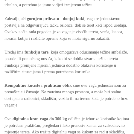
idealno, a potrebno je jasno vidjeti izmjerenu težinu.
Zahvaljujući
gornjem prihvatu i donjoj kuki
, vaga se jednostavno
postavlja na odgovarajuću tačku oslonca, dok se teret kači ispod uređaja.
Ovakav način rada pogodan je za vaganje visećih tereta, vreća, lanaca,
nosača, kutija i različite opreme koja se može sigurno zakačiti.
Uređaj ima
funkciju tare
, koja omogućava oduzimanje težine ambalaže,
posude ili pomoćnog nosača, kako bi se dobila stvarna težina tereta.
Funkcija promjene mjernih jedinica dodatno olakšava korištenje u
različitim situacijama i prema potrebama korisnika.
Kompaktno kućište i praktičan oblik
čine ovu vagu jednostavnom za
prenošenje i čuvanje. Ne zauzima mnogo prostora, a može biti stalno
dostupna u radionici, skladištu, vozilu ili na terenu kada je potrebno brzo
vaganje.
Ova
digitalna kran vaga do 300 kg
odličan je izbor za korisnike kojima
je potreban praktičan, pregledan i lako prenosiv kantar za svakodnevno
mjerenje tereta. Ako tražite digitalnu vagu sa kukom za rad u skladištu,