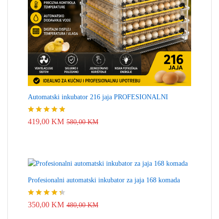
Automatski inkubator 216 jaja PROFESIONALNI
Ocjenjeno
419,00
KM
580,00
KM
4.83
od 5
Profesionalni automatski inkubator za jaja 168 komada
Ocjenjeno
350,00
KM
480,00
KM
4.33
od 5