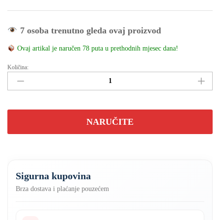
7 osoba trenutno gleda ovaj proizvod
Ovaj artikal je naručen 78 puta u prethodnih mjesec dana!
Količina:
VAGA
DIGITALNA
KRAN
DO
300kg
NARUČITE
količina
Sigurna kupovina
Brza dostava i plaćanje pouzećem