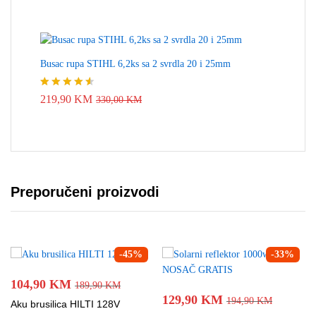
Busac rupa STIHL 6,2ks sa 2 svrdla 20 i 25mm
Ocjenjeno
219,90
KM
330,00
KM
4.50
od 5
Preporučeni proizvodi
-
45
%
-
33
%
104,90
KM
189,90
KM
129,90
KM
194,90
KM
Aku brusilica HILTI 128V