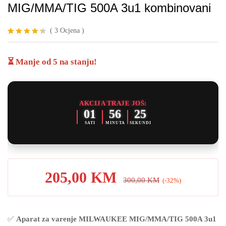
MIG/MMA/TIG 500A 3u1 kombinovani
(
3
Ocjena
)
Korisničk
3
e ocjene:
4.33
od
⏳ Manje od 5 na stanju!
ukupno 5
(
korisnika)
AKCIJA TRAJE JOŠ:
01
56
24
SATI
MINUTA
SEKUNDI
205,00
KM
300,00
KM
(-32%)
✅
Aparat za varenje MILWAUKEE MIG/MMA/TIG 500A 3u1