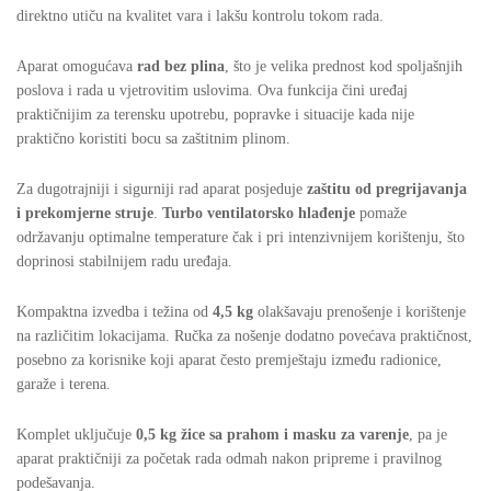
direktno utiču na kvalitet vara i lakšu kontrolu tokom rada.
Aparat omogućava
rad bez plina
, što je velika prednost kod spoljašnjih
poslova i rada u vjetrovitim uslovima. Ova funkcija čini uređaj
praktičnijim za terensku upotrebu, popravke i situacije kada nije
praktično koristiti bocu sa zaštitnim plinom.
Za dugotrajniji i sigurniji rad aparat posjeduje
zaštitu od pregrijavanja
i prekomjerne struje
.
Turbo ventilatorsko hlađenje
pomaže
održavanju optimalne temperature čak i pri intenzivnijem korištenju, što
doprinosi stabilnijem radu uređaja.
Kompaktna izvedba i težina od
4,5 kg
olakšavaju prenošenje i korištenje
na različitim lokacijama. Ručka za nošenje dodatno povećava praktičnost,
posebno za korisnike koji aparat često premještaju između radionice,
garaže i terena.
Komplet uključuje
0,5 kg žice sa prahom i masku za varenje
, pa je
aparat praktičniji za početak rada odmah nakon pripreme i pravilnog
podešavanja.