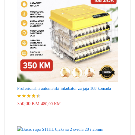
Profesionalni automatski inkubator za jaja 168 komada
Ocjenjeno
350,00
KM
480,00
KM
4.33
od 5