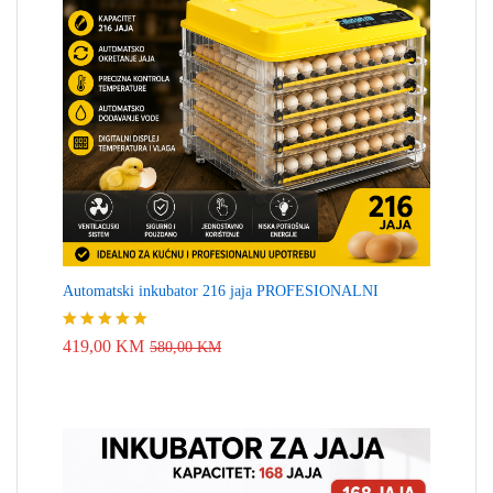
Automatski inkubator 216 jaja PROFESIONALNI
Ocjenjeno
419,00
KM
580,00
KM
4.83
od 5