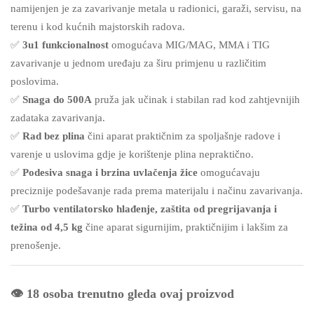
namijenjen je za zavarivanje metala u radionici, garaži, servisu, na
terenu i kod kućnih majstorskih radova.
✅
3u1 funkcionalnost
omogućava MIG/MAG, MMA i TIG
zavarivanje u jednom uređaju za širu primjenu u različitim
poslovima.
✅
Snaga do 500A
pruža jak učinak i stabilan rad kod zahtjevnijih
zadataka zavarivanja.
✅
Rad bez plina
čini aparat praktičnim za spoljašnje radove i
varenje u uslovima gdje je korištenje plina nepraktično.
✅
Podesiva snaga i brzina uvlačenja žice
omogućavaju
preciznije podešavanje rada prema materijalu i načinu zavarivanja.
✅
Turbo ventilatorsko hlađenje, zaštita od pregrijavanja i
težina od 4,5 kg
čine aparat sigurnijim, praktičnijim i lakšim za
prenošenje.
👁️ 18 osoba trenutno gleda ovaj proizvod