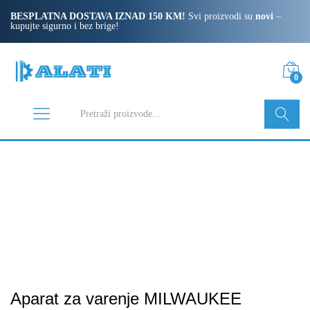
BESPLATNA DOSTAVA IZNAD 150 KM!
Svi proizvodi su
novi
–
kupujte sigurno i bez brige!
0
Pretraži
Aparat za varenje MILWAUKEE