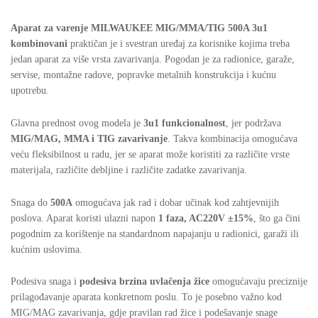
Aparat za varenje MILWAUKEE MIG/MMA/TIG 500A 3u1
kombinovani
praktičan je i svestran uređaj za korisnike kojima treba
jedan aparat za više vrsta zavarivanja. Pogodan je za radionice, garaže,
servise, montažne radove, popravke metalnih konstrukcija i kućnu
upotrebu.
Glavna prednost ovog modela je
3u1 funkcionalnost
, jer podržava
MIG/MAG, MMA i TIG zavarivanje
. Takva kombinacija omogućava
veću fleksibilnost u radu, jer se aparat može koristiti za različite vrste
materijala, različite debljine i različite zadatke zavarivanja.
Snaga do
500A
omogućava jak rad i dobar učinak kod zahtjevnijih
poslova. Aparat koristi ulazni napon
1 faza, AC220V ±15%
, što ga čini
pogodnim za korištenje na standardnom napajanju u radionici, garaži ili
kućnim uslovima.
Podesiva snaga i
podesiva brzina uvlačenja žice
omogućavaju preciznije
prilagođavanje aparata konkretnom poslu. To je posebno važno kod
MIG/MAG zavarivanja, gdje pravilan rad žice i podešavanje snage