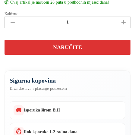
📦 Ovaj artikal je naručen 28 puta u prethodnih mjesec dana!
Količina:
Aparat
za
varenje
MILWAUKEE
MIG/MMA/TIG
NARUČITE
500A
3u1
kombinovani
količina
Sigurna kupovina
Brza dostava i plaćanje pouzećem
🚚
Isporuka širom BiH
⏱
Rok isporuke 1-2 radna dana