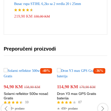
Busac rupa STIHL 6,2ks sa 2 svrdla 20 i 25mm
Ocjenjeno
219,90
KM
330,00
KM
4.50
od 5
Preporučeni proizvodi
-
40
%
-
36
%
94,90
KM
114,90
KM
158,90
KM
179,90
KM
Solarni reflektor 500w nosač
Dron Y3 max GPS Gratis
Gratis
baterija
10
07
Ocjenjeno
Ocjenjeno
🔥
200+ prodano
🔥
450+ prodano