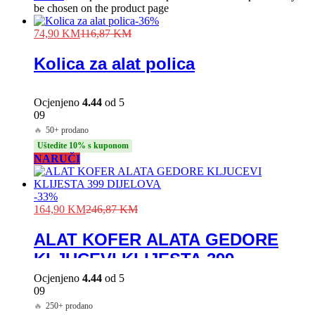
be chosen on the product page
-
36
%
74,90
KM
116,87
KM
Kolica za alat polica
Ocjenjeno
4.44
od 5
09
🔥
50+ prodano
Uštedite 10% s kuponom
NARUČI
-
33
%
164,90
KM
246,87
KM
ALAT KOFER ALATA GEDORE
KLJUCEVI KLIJESTA 399
DIJELOVA
Ocjenjeno
4.44
od 5
09
🔥
250+ prodano