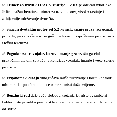
✅
Trimer za travu STRAUS Austrija 5,2 KS
je odličan izbor ako
želite snažan benzinski trimer za travu, korov, visoko rastinje i
zahtjevnije održavanje dvorišta.
✅
Snažan dvotaktni motor od 5,2 konjske snage
pruža jači učinak
pri radu, pa se lakše nosi sa gušćom travom, zapuštenim površinama
i težim terenima.
✅
Pogodan za travnjake, korov i manje grane
, što ga čini
praktičnim alatom za kuću, vikendicu, voćnjak, imanje i veće zelene
površine.
✅
Ergonomski dizajn
omogućava lakše rukovanje i bolju kontrolu
tokom rada, posebno kada se trimer koristi duže vrijeme.
✅
Benzinski rad
daje veću slobodu kretanja jer niste ograničeni
kablom, što je velika prednost kod većih dvorišta i terena udaljenih
od struje.