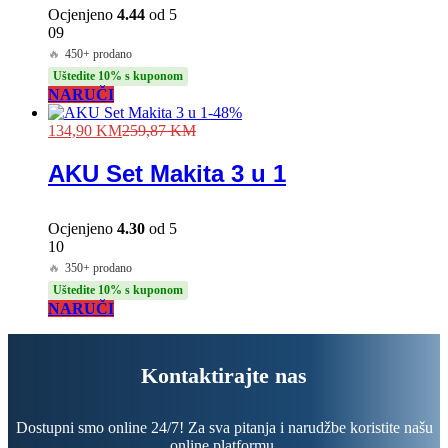
Ocjenjeno
4.44
od 5
09
🔥
450+ prodano
Uštedite 10% s kuponom
NARUČI
-
48
%
134,90
KM
259,87
KM
AKU Set Makita 3 u 1
Ocjenjeno
4.30
od 5
10
🔥
350+ prodano
Uštedite 10% s kuponom
NARUČI
Kontaktirajte nas
Dostupni smo online 24/7! Za sva pitanja i narudžbe koristite našu
online platformu.