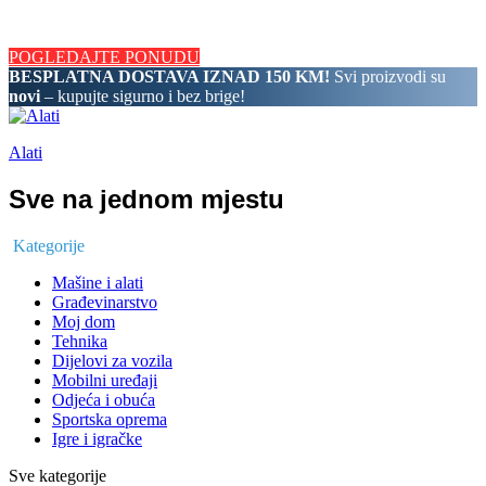
BESPLATNA DOSTAVA IZNAD 150 KM! Svi proizvodi su novi
– kupujte sigurno i bez brige!
POGLEDAJTE PONUDU
BESPLATNA DOSTAVA IZNAD 150 KM!
Svi proizvodi su
novi
– kupujte sigurno i bez brige!
Alati
Sve na jednom mjestu
Kategorije
Mašine i alati
Građevinarstvo
Moj dom
Tehnika
Dijelovi za vozila
Mobilni uređaji
Odjeća i obuća
Sportska oprema
Igre i igračke
Sve kategorije