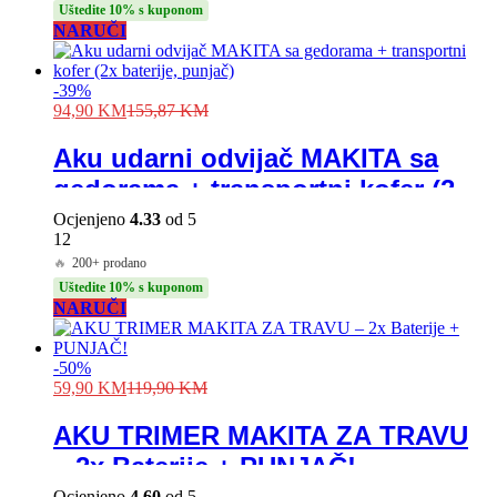
Uštedite 10% s kuponom
NARUČI
-
39
%
94,90
KM
155,87
KM
Aku udarni odvijač MAKITA sa
gedorama + transportni kofer (2x
baterije, punjač)
Ocjenjeno
4.33
od 5
12
🔥
200+ prodano
Uštedite 10% s kuponom
NARUČI
-
50
%
59,90
KM
119,90
KM
AKU TRIMER MAKITA ZA TRAVU
– 2x Baterije + PUNJAČ!
Ocjenjeno
4.60
od 5