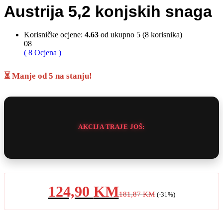
Austrija 5,2 konjskih snaga
Korisničke ocjene:
4.63
od ukupno 5 (
8
korisnika)
08
(
8
Ocjena
)
⏳ Manje od 5 na stanju!
AKCIJA TRAJE JOŠ:
124,90
KM
181,87
KM
(-31%)