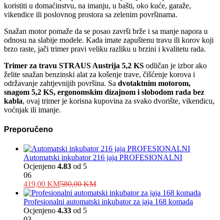
koristiti u domaćinstvu, na imanju, u bašti, oko kuće, garaže,
vikendice ili poslovnog prostora sa zelenim površinama.
Snažan motor pomaže da se posao završi brže i sa manje napora u
odnosu na slabije modele. Kada imate zapuštenu travu ili korov koji
brzo raste, jači trimer pravi veliku razliku u brzini i kvalitetu rada.
Trimer za travu STRAUS Austrija 5,2 KS
odličan je izbor ako
želite snažan benzinski alat za košenje trave, čišćenje korova i
održavanje zahtjevnijih površina. Sa
dvotaktnim motorom,
snagom 5,2 KS, ergonomskim dizajnom i slobodom rada bez
kabla
, ovaj trimer je korisna kupovina za svako dvorište, vikendicu,
voćnjak ili imanje.
Preporučeno
Automatski inkubator 216 jaja PROFESIONALNI
Ocjenjeno
4.83
od 5
06
419,00
KM
580,00
KM
Profesionalni automatski inkubator za jaja 168 komada
Ocjenjeno
4.33
od 5
03