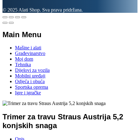
© 2025 Alati Shop. Sva prava pridržana.
Main Menu
Mašine i alati
Građevinarstvo
Moj dom
Tehnika
Dijelovi za vozila
Mobilni uređaji
Odjeća i obuća
Sportska oprema
Igre i igračke
Trimer za travu Straus Austrija 5,2
konjskih snaga
Opis