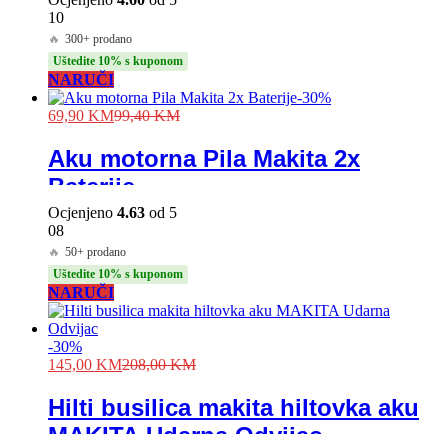
10
🔥
300+ prodano
Uštedite 10% s kuponom
NARUČI
-
30
%
69,90
KM
99,40
KM
Aku motorna Pila Makita 2x
Baterije
Ocjenjeno
4.63
od 5
08
🔥
50+ prodano
Uštedite 10% s kuponom
NARUČI
-
30
%
145,00
KM
208,00
KM
Hilti busilica makita hiltovka aku
MAKITA Udarna Odvijac