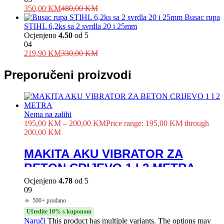
350,00
KM
480,00
KM
Busac rupa
STIHL 6,2ks sa 2 svrdla 20 i 25mm
Ocjenjeno
4.50
od 5
04
219,90
KM
330,00
KM
Preporučeni proizvodi
Nema na zalihi
195,00
KM
–
200,00
KM
Price range: 195,00 KM through
200,00 KM
MAKITA AKU VIBRATOR ZA
BETON CRIJEVO 1 I 2 METRA
Ocjenjeno
4.78
od 5
09
🔥
500+ prodano
Uštedite 10% s kuponom
Naruči
This product has multiple variants. The options may