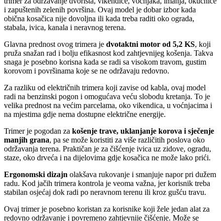
trimer za održavanje dvorišta, vikendice, voćnjaka, imanja, okućnice
i zapuštenih zelenih površina. Ovaj model je dobar izbor kada
obična kosačica nije dovoljna ili kada treba raditi oko ograda,
stabala, ivica, kanala i neravnog terena.
Glavna prednost ovog trimera je
dvotaktni motor od 5,2 KS
, koji
pruža snažan rad i bolju efikasnost kod zahtjevnijeg košenja. Takva
snaga je posebno korisna kada se radi sa visokom travom, gustim
korovom i površinama koje se ne održavaju redovno.
Za razliku od električnih trimera koji zavise od kabla, ovaj model
radi na benzinski pogon i omogućava veću slobodu kretanja. To je
velika prednost na većim parcelama, oko vikendica, u voćnjacima i
na mjestima gdje nema dostupne električne energije.
Trimer je pogodan za
košenje trave, uklanjanje korova i sječenje
manjih grana
, pa se može koristiti za više različitih poslova oko
održavanja terena. Praktičan je za čišćenje ivica uz zidove, ogradu,
staze, oko drveća i na dijelovima gdje kosačica ne može lako prići.
Ergonomski dizajn
olakšava rukovanje i smanjuje napor pri dužem
radu. Kod jačih trimera kontrola je veoma važna, jer korisnik treba
stabilan osjećaj dok radi po neravnom terenu ili kroz gušću travu.
Ovaj trimer je posebno koristan za korisnike koji žele jedan alat za
redovno održavanje i povremeno zahtjevnije čišćenje. Može se