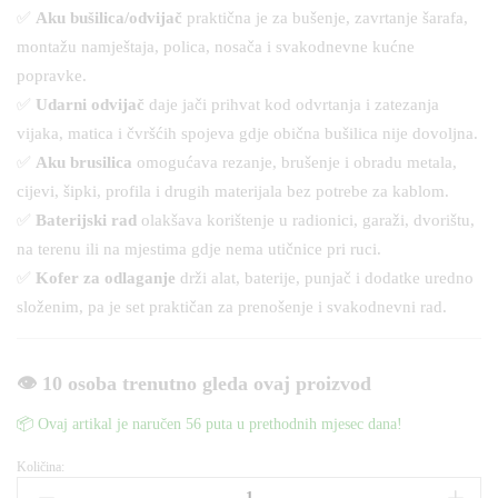
✅
Aku bušilica/odvijač
praktična je za bušenje, zavrtanje šarafa,
montažu namještaja, polica, nosača i svakodnevne kućne
popravke.
✅
Udarni odvijač
daje jači prihvat kod odvrtanja i zatezanja
vijaka, matica i čvršćih spojeva gdje obična bušilica nije dovoljna.
✅
Aku brusilica
omogućava rezanje, brušenje i obradu metala,
cijevi, šipki, profila i drugih materijala bez potrebe za kablom.
✅
Baterijski rad
olakšava korištenje u radionici, garaži, dvorištu,
na terenu ili na mjestima gdje nema utičnice pri ruci.
✅
Kofer za odlaganje
drži alat, baterije, punjač i dodatke uredno
složenim, pa je set praktičan za prenošenje i svakodnevni rad.
👁️ 10 osoba trenutno gleda ovaj proizvod
📦 Ovaj artikal je naručen 56 puta u prethodnih mjesec dana!
Količina:
AKU
Set