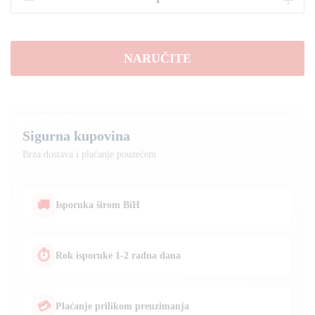
Makita
3
u
NARUČITE
1
količina
Sigurna kupovina
Brza dostava i plaćanje pouzećem
🚚
Isporuka širom BiH
⏱
Rok isporuke 1-2 radna dana
💳
Plaćanje prilikom preuzimanja