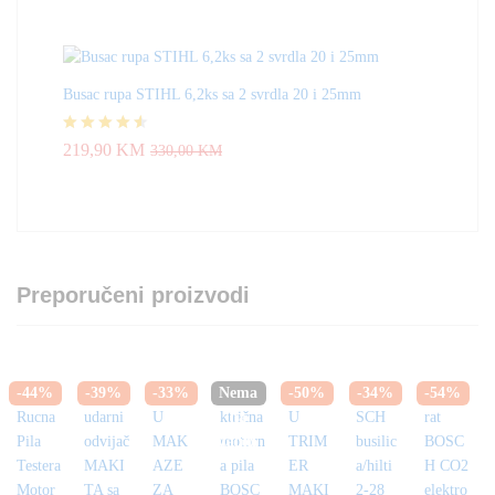
Busac rupa STIHL 6,2ks sa 2 svrdla 20 i 25mm
Ocjenjeno
219,90
KM
330,00
KM
4.50
od 5
Preporučeni proizvodi
-
44
%
-
39
%
-
33
%
Nema
-
50
%
-
34
%
-
54
%
na
zalihi