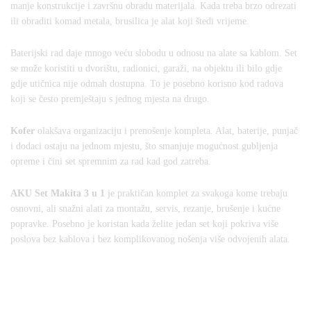
manje konstrukcije i završnu obradu materijala. Kada treba brzo odrezati
ili obraditi komad metala, brusilica je alat koji štedi vrijeme.
Baterijski rad daje mnogo veću slobodu u odnosu na alate sa kablom. Set
se može koristiti u dvorištu, radionici, garaži, na objektu ili bilo gdje
gdje utičnica nije odmah dostupna. To je posebno korisno kod radova
koji se često premještaju s jednog mjesta na drugo.
Kofer
olakšava organizaciju i prenošenje kompleta. Alat, baterije, punjač
i dodaci ostaju na jednom mjestu, što smanjuje mogućnost gubljenja
opreme i čini set spremnim za rad kad god zatreba.
AKU Set Makita 3 u 1
je praktičan komplet za svakoga kome trebaju
osnovni, ali snažni alati za montažu, servis, rezanje, brušenje i kućne
popravke. Posebno je koristan kada želite jedan set koji pokriva više
poslova bez kablova i bez komplikovanog nošenja više odvojenih alata.