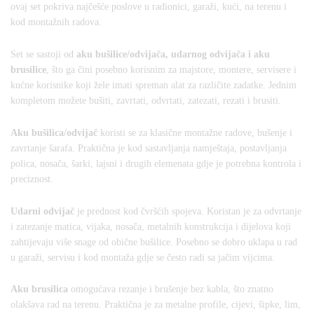
ovaj set pokriva najčešće poslove u radionici, garaži, kući, na terenu i
kod montažnih radova.
Set se sastoji od
aku bušilice/odvijača, udarnog odvijača i aku
brusilice
, što ga čini posebno korisnim za majstore, montere, servisere i
kućne korisnike koji žele imati spreman alat za različite zadatke. Jednim
kompletom možete bušiti, zavrtati, odvrtati, zatezati, rezati i brusiti.
Aku bušilica/odvijač
koristi se za klasične montažne radove, bušenje i
zavrtanje šarafa. Praktična je kod sastavljanja namještaja, postavljanja
polica, nosača, šarki, lajsni i drugih elemenata gdje je potrebna kontrola i
preciznost.
Udarni odvijač
je prednost kod čvršćih spojeva. Koristan je za odvrtanje
i zatezanje matica, vijaka, nosača, metalnih konstrukcija i dijelova koji
zahtijevaju više snage od obične bušilice. Posebno se dobro uklapa u rad
u garaži, servisu i kod montaža gdje se često radi sa jačim vijcima.
Aku brusilica
omogućava rezanje i brušenje bez kabla, što znatno
olakšava rad na terenu. Praktična je za metalne profile, cijevi, šipke, lim,