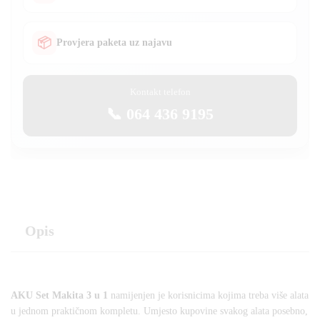
📦
Provjera paketa uz najavu
Kontakt telefon
📞 064 436 9195
Opis
AKU Set Makita 3 u 1
namijenjen je korisnicima kojima treba više alata
u jednom praktičnom kompletu. Umjesto kupovine svakog alata posebno,