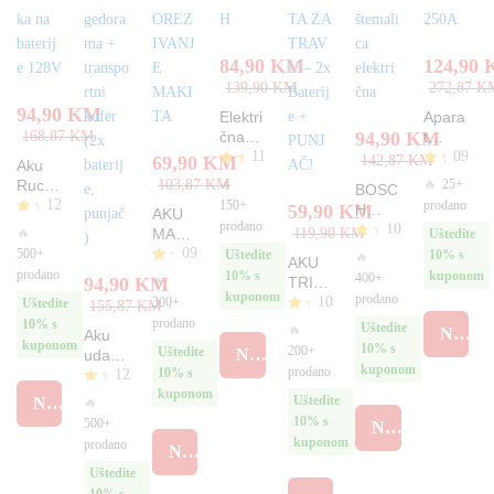
84,90
KM
124,90
139,90
KM
272,87
K
94,90
KM
Elektri
Apara
168,87
KM
čna
94,90
KM
t
11
09
motor
BOSC
69,90
KM
142,87
KM
Aku
na
H
Oc
Oc
🔥
🔥
25+
Rucna
103,87
KM
BOSC
pila
CO2
jen
jen
12
Pila
150+
prodano
59,90
KM
H
AKU
BOSC
elektr
jen
jen
Tester
prodano
10
busilic
O
🔥
MAKA
119,90
KM
o
o
Uštedite
H
o
a
cje
a/hilti
4.
4.
09
ZE ZA
500+
O
Uštedite
10% s
250A
🔥
AKU
Motor
nj
2-28
64
89
cje
OREZ
prodano
10% s
kuponom
O
400+
🔥
94,90
KM
TRIM
en
ka na
od
od
štema
nj
IVANJ
cj
kuponom
prodano
o
10
ER
300+
Uštedite
baterij
5
5
155,87
KM
en
lica
E
en
4.
MAKI
prodano
e
10% s
o
O
Uštedite
elektri
🔥
je
NARUČI
MAKI
Aku
42
TA ZA
4.
128V
cje
kuponom
čna
no
10% s
200+
Uštedite
TA
od
NARUČI
udarni
50
TRAV
nj
4.
kuponom
5
prodano
10% s
12
odvija
od
en
U – 2x
33
kuponom
č
5
o
O
Uštedite
Baterij
NARUČI
od
🔥
MAKI
4.
cj
5
e +
10% s
500+
NARUČI
60
TA sa
en
PUNJ
kuponom
prodano
NARUČI
od
je
gedor
AČ!
5
no
Uštedite
ama +
4.
10% s