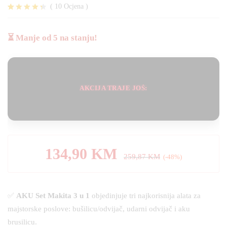
(
10
Ocjena
)
Korisničk
10
e ocjene:
4.30
od
⏳ Manje od 5 na stanju!
ukupno 5
(
korisnika)
AKCIJA TRAJE JOŠ:
134,90
KM
259,87
KM
(-48%)
✅
AKU Set Makita 3 u 1
objedinjuje tri najkorisnija alata za
majstorske poslove: bušilicu/odvijač, udarni odvijač i aku
brusilicu.