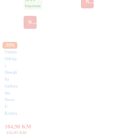
transp
NARUČI
33
ortni
kuponom
od
kofer
5
(2x
NARUČI
baterij
e,
punja
č)
-
33
%
104,90
KM
155,87
KM