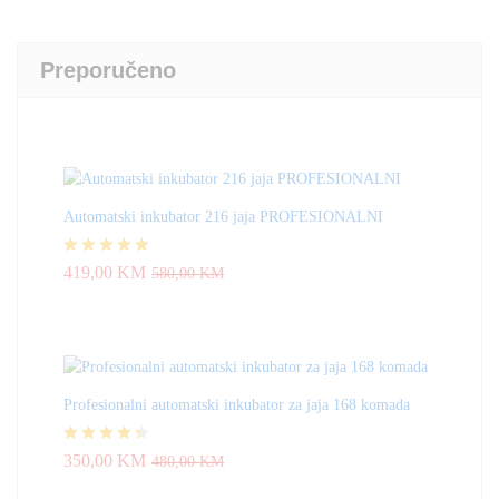
Preporučeno
Automatski inkubator 216 jaja PROFESIONALNI
Ocjenjeno
419,00
KM
580,00
KM
4.83
od 5
Profesionalni automatski inkubator za jaja 168 komada
Ocjenjeno
350,00
KM
480,00
KM
4.33
od 5