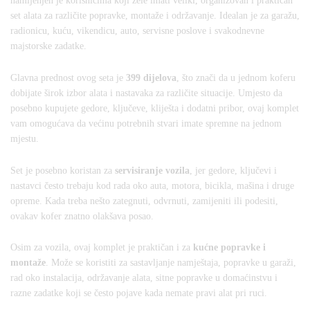
namijenjen je korisnicima koji žele imati veliki, organizovan i praktičan
set alata za različite popravke, montaže i održavanje. Idealan je za garažu,
radionicu, kuću, vikendicu, auto, servisne poslove i svakodnevne
majstorske zadatke.
Glavna prednost ovog seta je
399 dijelova
, što znači da u jednom koferu
dobijate širok izbor alata i nastavaka za različite situacije. Umjesto da
posebno kupujete gedore, ključeve, kliješta i dodatni pribor, ovaj komplet
vam omogućava da većinu potrebnih stvari imate spremne na jednom
mjestu.
Set je posebno koristan za
servisiranje vozila
, jer gedore, ključevi i
nastavci često trebaju kod rada oko auta, motora, bicikla, mašina i druge
opreme. Kada treba nešto zategnuti, odvrnuti, zamijeniti ili podesiti,
ovakav kofer znatno olakšava posao.
Osim za vozila, ovaj komplet je praktičan i za
kućne popravke i
montaže
. Može se koristiti za sastavljanje namještaja, popravke u garaži,
rad oko instalacija, održavanje alata, sitne popravke u domaćinstvu i
razne zadatke koji se često pojave kada nemate pravi alat pri ruci.