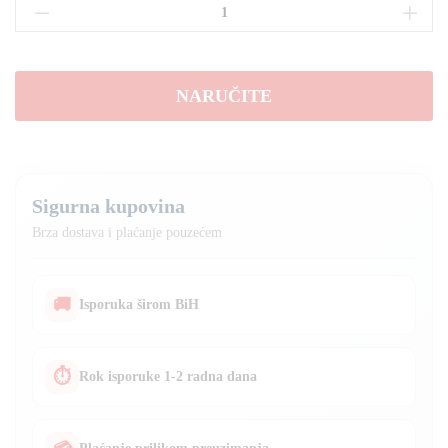
KOFER
ALATA
GEDORE
KLJUCEVI
NARUČITE
KLIJESTA
399
DIJELOVA
količina
Sigurna kupovina
Brza dostava i plaćanje pouzećem
🚚
Isporuka širom BiH
⏱
Rok isporuke 1-2 radna dana