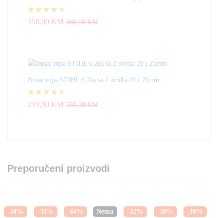
Ocjenjeno
350,00
KM
480,00
KM
4.33
od 5
Busac rupa STIHL 6,2ks sa 2 svrdla 20 i 25mm
Ocjenjeno
219,90
KM
330,00
KM
4.50
od 5
Preporučeni proizvodi
-
34
%
-
31
%
-
44
%
Nema
-
32
%
-
38
%
-
39
%