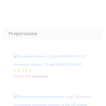
Preporučeno
Automatski inkubator 216 jaja PROFESIONALNI
Ocjenjeno
419,00
KM
580,00
KM
4.83
od 5
Profesionalni automatski inkubator za jaja 168 komada