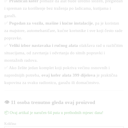
✅
Praktičan kofer
pomaže da alat bude uredno složen, pregledan
i spreman za korištenje bez traženja po ladicama, kutijama i
garaži.
✅
Pogodan za vozila, mašine i kućne instalacije
, pa je koristan
za majstore, automehaničare, kućne korisnike i sve koji često rade
popravke.
✅
Veliki izbor nastavaka i ručnog alata
olakšava rad u različitim
situacijama, od zavrtanja i odvrtanja do sitnih popravki i
montažnih radova.
✅ Ako želite jedan komplet koji pokriva većinu osnovnih i
naprednijih potreba,
ovaj kofer alata 399 dijelova
je praktična
kupovina za svaku radionicu, garažu ili domaćinstvo.
👁️ 11 osoba trenutno gleda ovaj proizvod
📦 Ovaj artikal je naručen 64 puta u prethodnih mjesec dana!
Količina:
ALAT