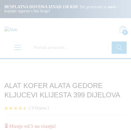
BESPLATNA DOSTAVA IZNAD 150 KM!
Svi proizvodi su
novi
–
kupujte sigurno i bez brige!
0
Pretraži
ALAT KOFER ALATA GEDORE
KLJUCEVI KLIJESTA 399 DIJELOVA
(
9
Ocjena
)
Korisničke
9
ocjene:
4.44
od
⏳ Manje od 5 na stanju!
ukupno 5 (