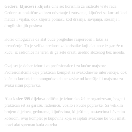
Gedore, ključevi i kliješta
čine set korisnim za različite vrste rada.
Gedore su praktične za brzo odvrtanje i zatezanje, ključevi su korisni kod
matica i vijaka, dok kliješta pomažu kod držanja, savijanja, stezanja i
drugih sitnijih poslova.
Kofer omogućava da alat bude pregledno raspoređen i lakši za
prenošenje. To je velika prednost za korisnike koji alat nose iz garaže u
kuću, iz radionice na teren ili ga žele držati uredno složenog bez nereda.
Ovaj set je dobar izbor i za profesionalce i za kućne majstore.
Profesionalcima daje praktičan komplet za svakodnevne intervencije, dok
kućnim korisnicima omogućava da ne zavise od komšije ili majstora za
svaku sitnu popravku.
Alat kofer 399 dijelova
odličan je izbor ako želite organizovan, bogat i
praktičan set za garažu, radionicu, vozilo i kućne popravke. Sa velikim
brojem dijelova, gedorama, ključevima, kliještima, nastavcima i čvrstim
koferom, ovaj komplet je kupovina koja se isplati svakome ko voli imati
pravi alat spreman kada zatreba.