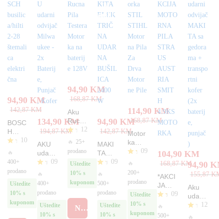
na
zalihi
94,90
KM
94,90
KM
168,87
KM
142,87
KM
114,90
KM
Aku
134,90
KM
Rucna
94,90
KM
168,87
KM
BOSC
12
Pila
H
194,87
KM
142,87
KM
Motor
Tester
10
busilic
O
🔥
25+
ka
AKU
MAKI
a
cje
a/hilti
09
STIL
O
prodano
🔥
udarni
TA
104,90
KM
Motor
nj
2-28
cje
STIHL
09
09
odvija
ELEK
400+
Oc
🔥
168,87
KM
94,90
K
en
Uštedite
ka na
štema
nj
Motor
jen
č
TRIČ
prodano
o
O
O
200+
10% s
baterij
🔥
🔥
155,87
K
en
lica
*AKCI
na
jen
Milwa
NA
4.
cj
cje
prodano
e
o
kuponom
400+
500+
Uštedite
elektri
JA
o
Pila
Aku
42
ukee
UDAR
en
nj
4.
128V
prodano
prodano
čna
10% s
4.
09
MOT
Uštedite
Za
od
udarni
je
en
– 2x
NA
50
67
kuponom
ORNA
5
Drva
no
o
10% s
12
odvija
Oc
Uštedite
Uštedite
Baterij
BUŠIL
od
🔥
NARUČI
od
PILA
4.
4.
Motor
jen
kuponom
č
5
e,
ICA
10% s
10% s
500+
O
5
🔥