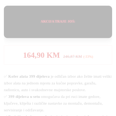
korisnika)
AKCIJA TRAJE JOŠ:
164,90
KM
246,87
KM
(-33%)
✅
Kofer alata 399 dijelova
je odličan izbor ako želite imati veliki
izbor alata na jednom mjestu za kućne popravke, garažu,
radionicu, auto i svakodnevne majstorske poslove.
✅
399 dijelova u setu
omogućava da pri ruci imate gedore,
ključeve, kliješta i različite nastavke za montažu, demontažu,
servisiranje i održavanje.