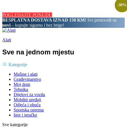
BESPLATNA DOSTAVA IZNAD 150 KM! Svi proizvodi su novi
-
-
-
-
-
-
-
39
38
48
44
33
31
30
%
%
%
%
%
%
%
– kupujte sigurno i bez brige!
POGLEDAJTE PONUDU
BESPLATNA DOSTAVA IZNAD 150 KM!
Svi proizvodi su
novi
– kupujte sigurno i bez brige!
Alati
Sve na jednom mjestu
Kategorije
Mašine i alati
Građevinarstvo
Moj dom
Tehnika
Dijelovi za vozila
Mobilni uređaji
Odjeća i obuća
Sportska oprema
Igre i igračke
Sve kategorije