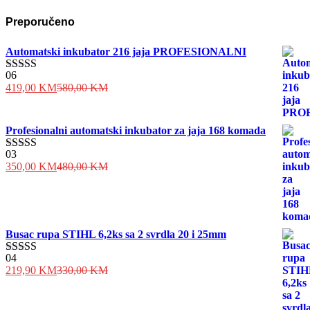
Preporučeno
Automatski inkubator 216 jaja PROFESIONALNI
06
Ocjenjeno
419,00
KM
580,00
KM
4.83
od 5
Profesionalni automatski inkubator za jaja 168 komada
03
Ocjenjeno
350,00
KM
480,00
KM
4.33
od 5
Busac rupa STIHL 6,2ks sa 2 svrdla 20 i 25mm
04
Ocjenjeno
219,90
KM
330,00
KM
4.50
od 5