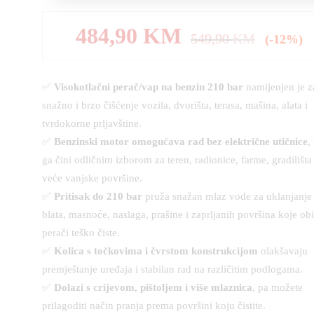
484,90
KM
549,90
KM
(-12%)
✅
Visokotlačni perač/vap na benzin 210 bar
namijenjen je z
snažno i brzo čišćenje vozila, dvorišta, terasa, mašina, alata i
tvrdokorne prljavštine.
✅
Benzinski motor omogućava rad bez električne utičnice
,
ga čini odličnim izborom za teren, radionice, farme, gradilišta 
veće vanjske površine.
✅
Pritisak do 210 bar
pruža snažan mlaz vode za uklanjanje
blata, masnoće, naslaga, prašine i zaprljanih površina koje ob
perači teško čiste.
✅
Kolica s točkovima i čvrstom konstrukcijom
olakšavaju
premještanje uređaja i stabilan rad na različitim podlogama.
✅
Dolazi s crijevom, pištoljem i više mlaznica
, pa možete
prilagoditi način pranja prema površini koju čistite.