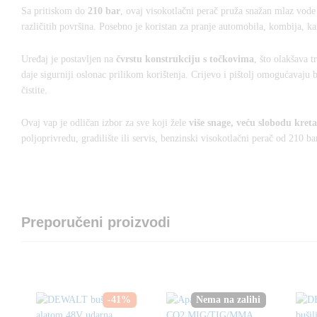
Sa pritiskom do
210 bar
, ovaj visokotlačni perač pruža snažan mlaz vode 
različitih površina. Posebno je koristan za pranje automobila, kombija, k
Uređaj je postavljen na
čvrstu konstrukciju s točkovima
, što olakšava 
daje sigurniji oslonac prilikom korištenja. Crijevo i pištolj omogućavaju
čistite.
Ovaj vap je odličan izbor za sve koji žele
više snage, veću slobodu kreta
poljoprivredu, gradilište ili servis, benzinski visokotlačni perač od 210 b
Preporučeni proizvodi
-
41
%
Nema na zalihi