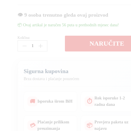
👁️ 9 osoba trenutno gleda ovaj proizvod
📦 Ovaj artikal je naručen 56 puta u prethodnih mjesec dana!
Količina:
Visokotlačni
NARUČITE
perač/vap
na
benzin
210bar
Sigurna kupovina
količina
Brza dostava i plaćanje pouzećem
Rok isporuke 1-2
🚚
⏱
Isporuka širom BiH
radna dana
Plaćanje prilikom
Provjera paketa uz
💳
📦
preuzimanja
najavu