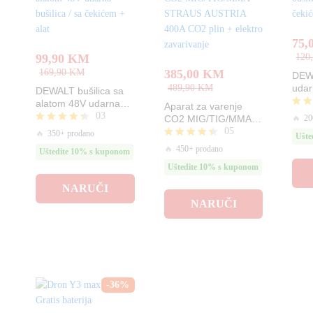
75,
99,90
KM
120
169,90
KM
385,00
KM
DEWA
489,90
KM
udar
DEWALT bušilica sa
36V
alatom 48V udarna
Aparat za varenje
03
bušilica / sa čekićem
Ocje
🔥
20
CO2 MIG/TIG/MMA
4.67
+ alat
05
STRAUS AUSTRIA
Ocjenjeno
🔥
350+ prodano
Ušte
od 5
4.33
400A CO2 plin +
Ocjenjeno
🔥
450+ prodano
Uštedite 10% s kuponom
od 5
elektro zavarivanje
4.40
Uštedite 10% s kuponom
od 5
NARUČI
NARUČI
-
36
%