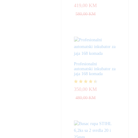
Ocjenjeno
419,00
KM
4.83
od 5
580,00
KM
Profesionalni
automatski inkubator za
jaja 168 komada
Ocjenjeno
350,00
KM
4.33
od 5
480,00
KM