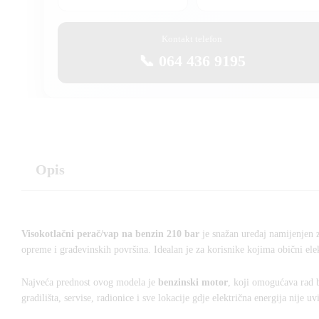
Kontakt telefon
📞 064 436 9195
Opis
Visokotlačni perač/vap na benzin 210 bar
je snažan uređaj namijenjen za
opreme i građevinskih površina. Idealan je za korisnike kojima obični elektr
Najveća prednost ovog modela je
benzinski motor
, koji omogućava rad b
gradilišta, servise, radionice i sve lokacije gdje električna energija nije uv