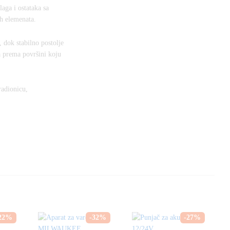
aga i ostataka sa
ih elemenata.
 dok stabilno postolje
za prema površini koju
radionicu,
22
%
-
32
%
-
27
%