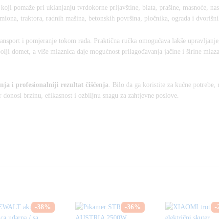
koji pomaže pri uklanjanju tvrdokorne prljavštine, blata, prašine, masnoće, nasl
amiona, traktora, radnih mašina, betonskih površina, pločnika, ograda i dvorišn
transport i pomjeranje tokom rada. Praktična ručka omogućava lakše upravljanje,
 bolji domet, a više mlaznica daje mogućnost prilagođavanja jačine i širine mla
nja i profesionalniji rezultat čišćenja
. Bilo da ga koristite za kućne potrebe, 
ar donosi brzinu, efikasnost i ozbiljnu snagu za zahtjevne poslove.
-
38
%
-
36
%
-