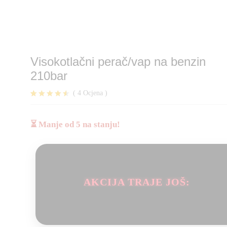
Visokotlačni perač/vap na benzin
210bar
(
4
Ocjena
)
Korisničke
4
ocjene:
4.50
od
⏳ Manje od 5 na stanju!
ukupno 5 (
korisnika)
AKCIJA TRAJE JOŠ: