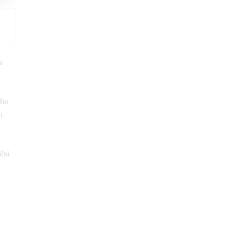
a
 što
i
ični