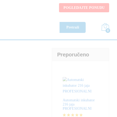
484,90
KM
Naruči
POGLEDAJTE PONUDU
549,90
KM
Pretraži
0
Preporučeno
Automatski inkubator
216 jaja
PROFESIONALNI