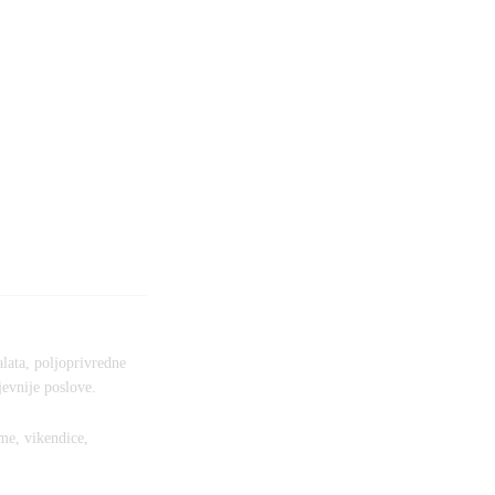
alata, poljoprivredne
jevnije poslove.
me, vikendice,