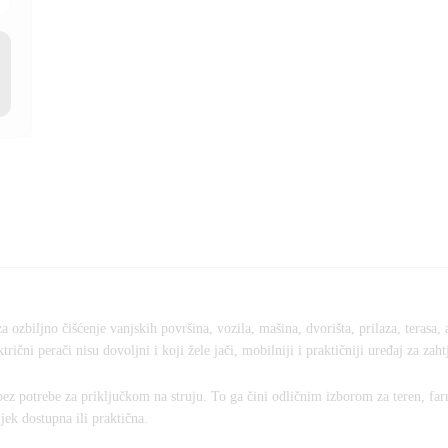
 ozbiljno čišćenje vanjskih površina, vozila, mašina, dvorišta, prilaza, terasa, 
ični perači nisu dovoljni i koji žele jači, mobilniji i praktičniji uređaj za zaht
ez potrebe za priključkom na struju. To ga čini odličnim izborom za teren, far
ijek dostupna ili praktična.