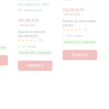
284,90
KM
389,90
KM
205,00
KM
Punjač za akumulator
300,00
KM
12/24V
14
Aparat za varenje
Ocjenjeno
🔥
450+ prodano
MILWAUKEE
4.29
03
MIG/MMA/TIG 500A
Uštedite 10% s kuponom
od 5
3u1 kombinovani
Ocjenjeno
🔥
25+ prodano
ponom
4.33
Uštedite 10% s kuponom
od 5
NARUČI
NARUČI