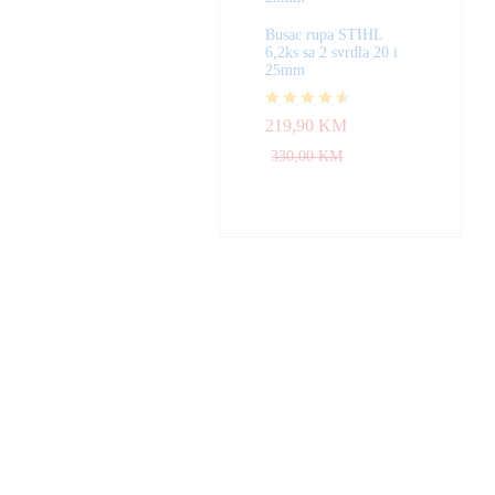
Busac rupa STIHL
6,2ks sa 2 svrdla 20 i
25mm
Ocjenjeno
219,90
KM
4.50
od 5
330,00
KM