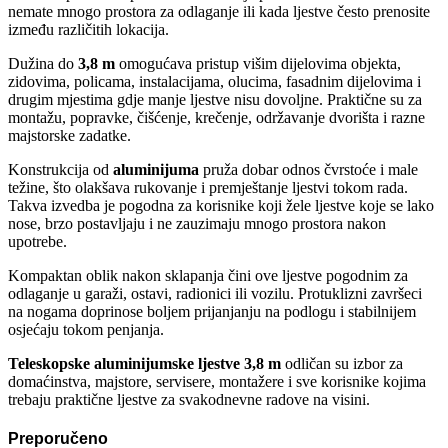
nemate mnogo prostora za odlaganje ili kada ljestve često prenosite
između različitih lokacija.
Dužina do
3,8 m
omogućava pristup višim dijelovima objekta,
zidovima, policama, instalacijama, olucima, fasadnim dijelovima i
drugim mjestima gdje manje ljestve nisu dovoljne. Praktične su za
montažu, popravke, čišćenje, krečenje, održavanje dvorišta i razne
majstorske zadatke.
Konstrukcija od
aluminijuma
pruža dobar odnos čvrstoće i male
težine, što olakšava rukovanje i premještanje ljestvi tokom rada.
Takva izvedba je pogodna za korisnike koji žele ljestve koje se lako
nose, brzo postavljaju i ne zauzimaju mnogo prostora nakon
upotrebe.
Kompaktan oblik nakon sklapanja čini ove ljestve pogodnim za
odlaganje u garaži, ostavi, radionici ili vozilu. Protuklizni završeci
na nogama doprinose boljem prijanjanju na podlogu i stabilnijem
osjećaju tokom penjanja.
Teleskopske aluminijumske ljestve 3,8 m
odličan su izbor za
domaćinstva, majstore, servisere, montažere i sve korisnike kojima
trebaju praktične ljestve za svakodnevne radove na visini.
Preporučeno