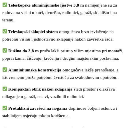
Teleskopske aluminijumske ljestve 3,8 m
namijenjene su za
radove na visini u kući, dvorištu, radionici, garaži, skladištu i na
terenu.
Teleskopski sklopivi sistem
omogućava brzo izvlačenje na
potrebnu visinu i jednostavno sklapanje nakon završetka rada.
Dužina do 3,8 m
pruža lakši pristup višim mjestima pri montaži,
popravkama, čišćenju, krečenju i drugim majstorskim poslovima.
Aluminijumska konstrukcija
omogućava lakše prenošenje, a
istovremeno pruža potrebnu čvrstoću za svakodnevnu upotrebu.
Kompaktan oblik nakon sklapanja
štedi prostor i olakšava
odlaganje u garaži, ostavi, vozilu ili radionici.
Protuklizni završeci na nogama
doprinose boljem osloncu i
stabilnijem osjećaju tokom korištenja.