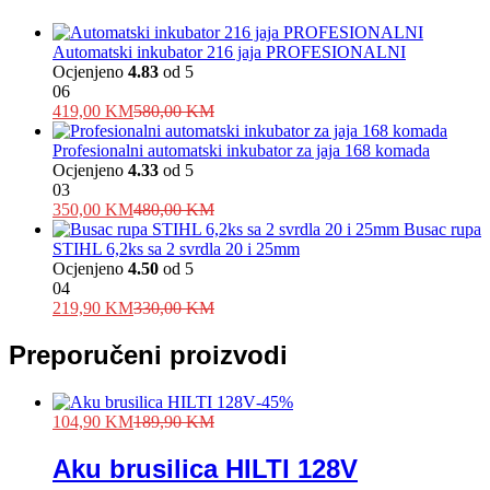
Automatski inkubator 216 jaja PROFESIONALNI
Ocjenjeno
4.83
od 5
06
419,00
KM
580,00
KM
Profesionalni automatski inkubator za jaja 168 komada
Ocjenjeno
4.33
od 5
03
350,00
KM
480,00
KM
Busac rupa
STIHL 6,2ks sa 2 svrdla 20 i 25mm
Ocjenjeno
4.50
od 5
04
219,90
KM
330,00
KM
Preporučeni proizvodi
-
45
%
104,90
KM
189,90
KM
Aku brusilica HILTI 128V