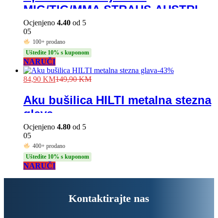
MIG/TIG/MMA STRAUS AUSTRIA
400A CO2 plin + elektro
Ocjenjeno
4.40
od 5
05
zavarivanje
100+ prodano
Uštedite 10% s kuponom
NARUČI
-
43
%
84,90
KM
149,90
KM
Aku bušilica HILTI metalna stezna
glava
Ocjenjeno
4.80
od 5
05
400+ prodano
Uštedite 10% s kuponom
NARUČI
Kontaktirajte nas