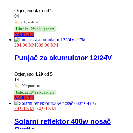
Ocjenjeno
4.75
od 5
04
50+ prodano
Uštedite 10% s kuponom
NARUČI
-
27
%
284,90
KM
389,90
KM
Punjač za akumulator 12/24V
Ocjenjeno
4.29
od 5
14
450+ prodano
Uštedite 10% s kuponom
NARUČI
-
41
%
79,90
KM
134,90
KM
Solarni reflektor 400w nosač
Gratis