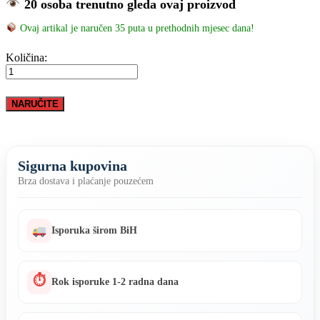
20 osoba trenutno gleda ovaj proizvod
Ovaj artikal je naručen 35 puta u prethodnih mjesec dana!
TELESKOPSKE
Količina:
ALUMINIJUMSKE
LJESTVE
3,8M
NARUČITE
DUŽINE
količina
Sigurna kupovina
Brza dostava i plaćanje pouzećem
Isporuka širom BiH
⏱
Rok isporuke 1-2 radna dana