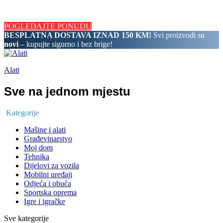
BESPLATNA DOSTAVA IZNAD 150 KM! Svi proizvodi su novi
– kupujte sigurno i bez brige!
POGLEDAJTE PONUDU
BESPLATNA DOSTAVA IZNAD 150 KM!
Svi proizvodi su
novi
– kupujte sigurno i bez brige!
Alati
Sve na jednom mjestu
Kategorije
Mašine i alati
Građevinarstvo
Moj dom
Tehnika
Dijelovi za vozila
Mobilni uređaji
Odjeća i obuća
Sportska oprema
Igre i igračke
Sve kategorije