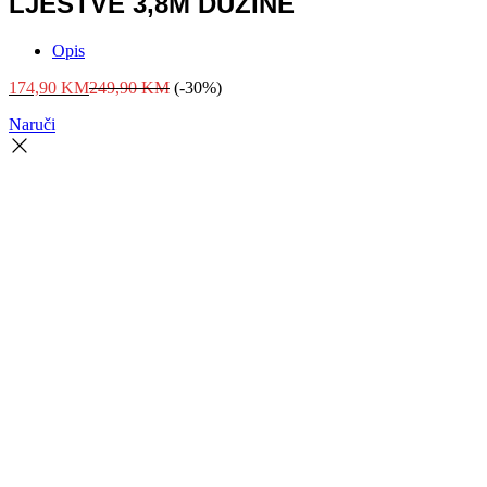
LJESTVE 3,8M DUŽINE
Opis
174,90
KM
249,90
KM
(-30%)
Naruči