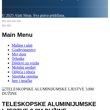
© 2025 Alati Shop. Sva prava pridržana.
Main Menu
Mašine i alati
Građevinarstvo
Moj dom
Tehnika
Dijelovi za vozila
Mobilni uređaji
Odjeća i obuća
Sportska oprema
Igre i igračke
TELESKOPSKE ALUMINIJUMSKE