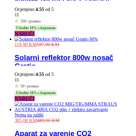
elektro (NOVO NA STANJU)
Ocjenjeno
4.55
od 5
11
350+ prodano
Uštedite 10% s kuponom
NARUČI
-
36
%
119,90
KM
187,90
KM
Solarni reflektor 800w nosač
Gratis
Ocjenjeno
4.55
od 5
11
50+ prodano
Uštedite 10% s kuponom
NARUČI
Nema na zalihi
385,00
KM
489,90
KM
Aparat za varenje CO2