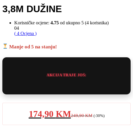
3,8M DUŽINE
Korisničke ocjene:
4.75
od ukupno 5 (
4
korisnika)
04
(
4
Ocjena
)
Manje od 5 na stanju!
AKCIJA TRAJE JOŠ:
174,90
KM
249,90
KM
(-30%)