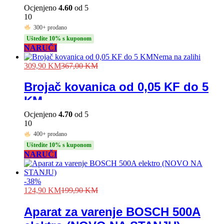
Ocjenjeno
4.60
od 5
10
300+ prodano
Uštedite 10% s kuponom
NARUČI
Nema na zalihi
309,90
KM
367,00
KM
Brojač kovanica od 0,05 KF do 5
KM
Ocjenjeno
4.70
od 5
10
400+ prodano
Uštedite 10% s kuponom
NARUČI
-
38
%
124,90
KM
199,90
KM
Aparat za varenje BOSCH 500A