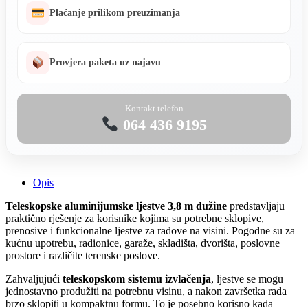
Plaćanje prilikom preuzimanja
Provjera paketa uz najavu
Kontakt telefon
064 436 9195
Opis
Teleskopske aluminijumske ljestve 3,8 m dužine
predstavljaju
praktično rješenje za korisnike kojima su potrebne sklopive,
prenosive i funkcionalne ljestve za radove na visini. Pogodne su za
kućnu upotrebu, radionice, garaže, skladišta, dvorišta, poslovne
prostore i različite terenske poslove.
Zahvaljujući
teleskopskom sistemu izvlačenja
, ljestve se mogu
jednostavno produžiti na potrebnu visinu, a nakon završetka rada
brzo sklopiti u kompaktnu formu. To je posebno korisno kada