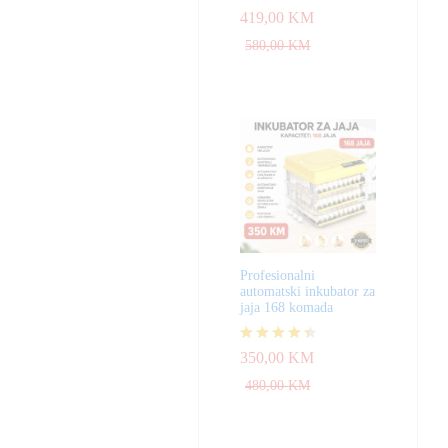
Ocjenjeno
419,00
KM
4.83
od 5
580,00
KM
Profesionalni
automatski inkubator za
jaja 168 komada
Ocjenjeno
350,00
KM
4.33
od 5
480,00
KM