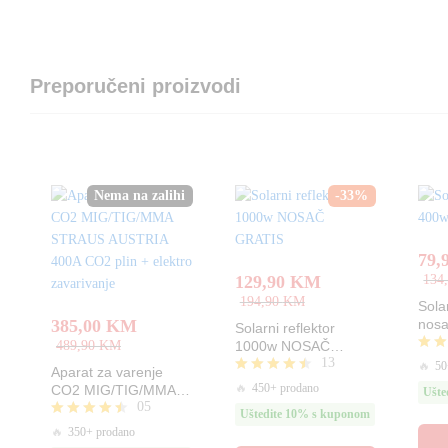
Preporučeni proizvodi
Nema na zalihi
-
33
%
79,
129,90
KM
134
194,90
KM
Sola
385,00
KM
nosa
Solarni reflektor
489,90
KM
1000w NOSAČ
13
GRATIS
Ocje
🔥
50
Aparat za varenje
4.60
Ocjenjeno
🔥
450+ prodano
CO2 MIG/TIG/MMA
Ušte
od 5
4.46
05
STRAUS AUSTRIA
Uštedite 10% s kuponom
od 5
400A CO2 plin +
Ocjenjeno
🔥
350+ prodano
elektro zavarivanje
4.40