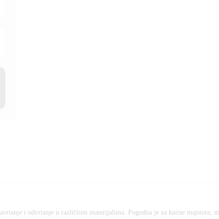
zavrtanje i odvrtanje u različitim materijalima. Pogodna je za kućne majstore, m