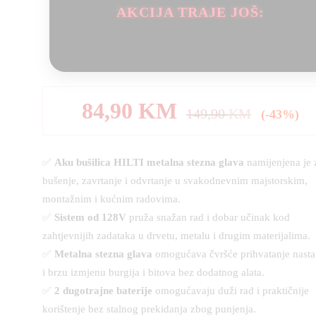
AKCIJA TRAJE JOŠ:
84,90
KM
149,90
KM
(-43%)
✅
Aku bušilica HILTI metalna stezna glava
namijenjena je 
bušenje, zavrtanje i odvrtanje u svakodnevnim majstorskim,
montažnim i kućnim radovima.
✅
Sistem od 128V
pruža snažan rad i dobar učinak kod
zahtjevnijih zadataka u drvetu, metalu i drugim materijalima.
✅
Metalna stezna glava
omogućava čvršće prihvatanje nast
i brzu izmjenu burgija i bitova bez dodatnog alata.
✅
2 dugotrajne baterije
omogućavaju duži rad i praktičnije
korištenje bez stalnog prekidanja zbog punjenja.