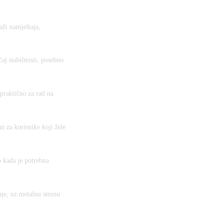
aži namještaja,
aj stabilnosti, posebno
praktično za rad na
n za korisnike koji žele
o kada je potrebna
nje, uz metalnu steznu