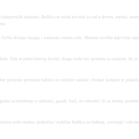
ahtjevnijih zadataka. Bušilica se može koristiti za rad u drvetu, metalu, mont
ima.
čvršće držanje burgija i nastavaka tokom rada. Metalna izvedba daje bolji osjeć
ida. Dok se jedna baterija koristi, druga može biti spremna za zamjenu, što je 
r proširuje primjenu bušilice za različite zadatke. Ovakav komplet je praktiča
dna za korištenje u radionici, garaži, kući, na vikendici ili na terenu, posebn
kojima treba snažna, praktična i mobilna bušilica za bušenje, zavrtanje i odvrta