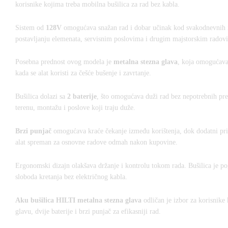
korisnike kojima treba mobilna bušilica za rad bez kabla.
Sistem od
128V
omogućava snažan rad i dobar učinak kod svakodnevnih i z
postavljanju elemenata, servisnim poslovima i drugim majstorskim radov
Posebna prednost ovog modela je
metalna stezna glava
, koja omogućava 
kada se alat koristi za češće bušenje i zavrtanje.
Bušilica dolazi sa
2 baterije
, što omogućava duži rad bez nepotrebnih prek
terenu, montažu i poslove koji traju duže.
Brzi punjač
omogućava kraće čekanje između korištenja, dok dodatni pribo
alat spreman za osnovne radove odmah nakon kupovine.
Ergonomski dizajn olakšava držanje i kontrolu tokom rada. Bušilica je pogo
sloboda kretanja bez električnog kabla.
Aku bušilica HILTI metalna stezna glava
odličan je izbor za korisnike 
glavu, dvije baterije i brzi punjač za efikasniji rad.