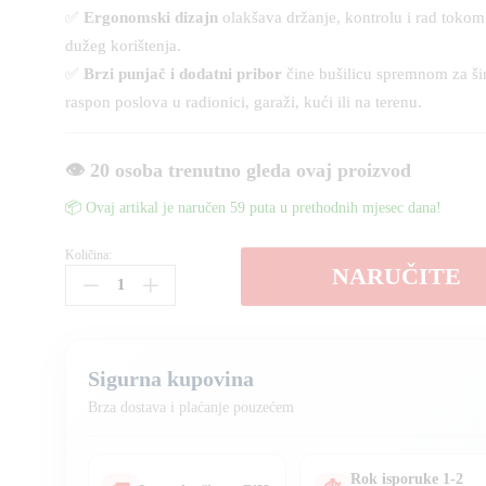
✅
Ergonomski dizajn
olakšava držanje, kontrolu i rad tokom
dužeg korištenja.
✅
Brzi punjač i dodatni pribor
čine bušilicu spremnom za ši
raspon poslova u radionici, garaži, kući ili na terenu.
👁️ 20 osoba trenutno gleda ovaj proizvod
📦 Ovaj artikal je naručen 59 puta u prethodnih mjesec dana!
Količina:
Aku
NARUČITE
bušilica
HILTI
metalna
stezna
Sigurna kupovina
glava
količina
Brza dostava i plaćanje pouzećem
Rok isporuke 1-2