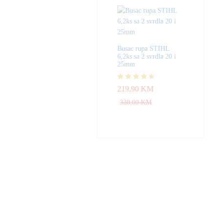
Busac rupa STIHL
6,2ks sa 2 svrdla 20 i
25mm
Ocjenjeno
219,90
KM
4.50
od 5
330,00
KM