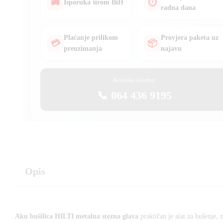
🚚
⏱
Isporuka širom BiH
radna dana
Plaćanje prilikom
Provjera paketa uz
💳
📦
preuzimanja
najavu
Kontakt telefon
📞 064 436 9195
Opis
Aku bušilica HILTI metalna stezna glava
praktičan je alat za bušenje, 