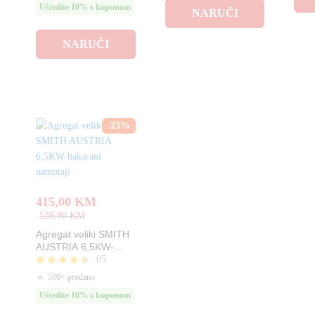
Uštedite 10% s kuponom
od 5
NARUČI
NARUČI
-
23
%
415,00
KM
539,90
KM
Agregat veliki SMITH
AUSTRIA 6,5KW-
05
bakarani namotaji
Ocjenjeno
🔥
500+ prodano
4.40
Uštedite 10% s kuponom
od 5