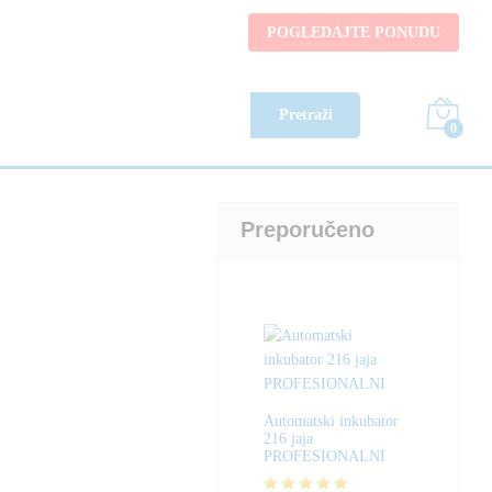
84,90
KM
Naruči
POGLEDAJTE PONUDU
149,90
KM
Pretraži
0
Preporučeno
Automatski inkubator
216 jaja
PROFESIONALNI