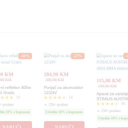
-
41
%
-
27
%
-
90
KM
284,90
KM
,90
KM
389,90
KM
115,00
KM
199,90
KM
rni reflektor 400w
Punjač za akumulator
č Gratis
12/24V
Aparat za varenj
10
14
STRAUS AUSTR
06
400A MMA elektr
njeno
Ocjenjeno
+ prodano
🔥
250+ prodano
4.29
Ocjenjeno
🔥
250+ prodano
dite 10% s kuponom
Uštedite 10% s kuponom
od 5
4.33
Uštedite 10% s ku
od 5
NARUČI
NARUČI