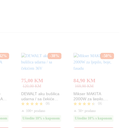
42
%
-
38
%
-
50
%
75,00
KM
84,90
KM
120,00
KM
169,90
KM
e
DEWALT aku bušilica
Mikser MAKITA
IA
udarna / sa čekićem
2000W za ljepilo,
06
06
o
36V
boje, fasadu
Ocjenjeno
Ocjenjeno
🔥
100+ prodano
🔥
50+ prodano
4.67
4.33
ponom
Uštedite 10% s kuponom
Uštedite 10% s kuponom
od 5
od 5