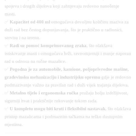
spojeva i drugih dijelova koji zahtijevaju redovno nanošenje
masti.
✅
Kapacitet od 400 ml
omogućava dovoljnu količinu maziva za
duži rad bez čestog dopunjavanja, što je praktično u radionici,
servisu i na terenu.
✅
Radi uz pomoć komprimovanog zraka
, što olakšava
istiskivanje masti i omogućava brži, ravnomjerniji i manje naporan
rad u odnosu na ručne mazalice.
✅
Pogodna je za automobile, kamione, poljoprivredne mašine,
građevinsku mehanizaciju i industrijsku opremu
gdje je redovno
podmazivanje važno za pravilan rad i duži vijek trajanja dijelova.
✅
Metalno tijelo i ergonomska ručka
pružaju bolju izdržljivost,
sigurniji hvat i praktičnije rukovanje tokom rada.
✅
U kompletu mogu biti kruti i fleksibilni nastavak
, što olakšava
pristup mazalicama i podmaznim tačkama na teško dostupnim
mjestima.