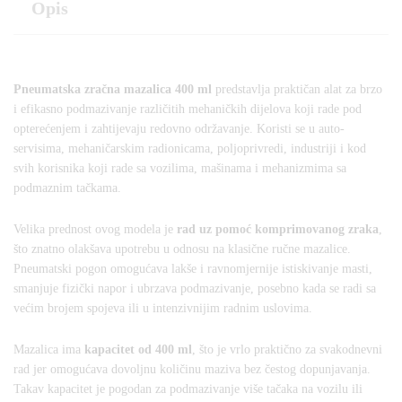
Opis
Pneumatska zračna mazalica 400 ml
predstavlja praktičan alat za brzo
i efikasno podmazivanje različitih mehaničkih dijelova koji rade pod
opterećenjem i zahtijevaju redovno održavanje. Koristi se u auto-
servisima, mehaničarskim radionicama, poljoprivredi, industriji i kod
svih korisnika koji rade sa vozilima, mašinama i mehanizmima sa
podmaznim tačkama.
Velika prednost ovog modela je
rad uz pomoć komprimovanog zraka
,
što znatno olakšava upotrebu u odnosu na klasične ručne mazalice.
Pneumatski pogon omogućava lakše i ravnomjernije istiskivanje masti,
smanjuje fizički napor i ubrzava podmazivanje, posebno kada se radi sa
većim brojem spojeva ili u intenzivnijim radnim uslovima.
Mazalica ima
kapacitet od 400 ml
, što je vrlo praktično za svakodnevni
rad jer omogućava dovoljnu količinu maziva bez čestog dopunjavanja.
Takav kapacitet je pogodan za podmazivanje više tačaka na vozilu ili