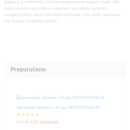
kojima je potrebno brzo i efikasno podmazivanje mašina i vozila. Ako
tražite mazalicu koja radi uz kompresor, ima solidan kapacitet i
omogućava lakši rad pri redovnom održavanju, ovaj model predstavlja
vrlo korisno i praktično rješenje.
Preporučeno
Automatski inkubator 216 jaja PROFESIONALNI
Ocjenjeno
419,00
KM
580,00
KM
4.83
od 5