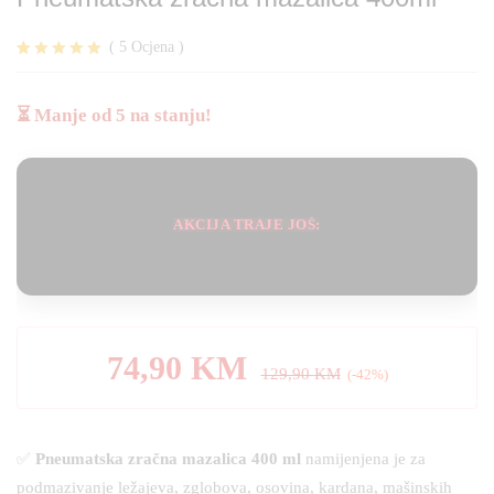
(
5
Ocjena
)
Korisničke
5
ocjene:
4.80
od
⏳ Manje od 5 na stanju!
ukupno 5 (
korisnika)
AKCIJA TRAJE JOŠ:
74,90
KM
129,90
KM
(-42%)
✅
Pneumatska zračna mazalica 400 ml
namijenjena je za
podmazivanje ležajeva, zglobova, osovina, kardana, mašinskih