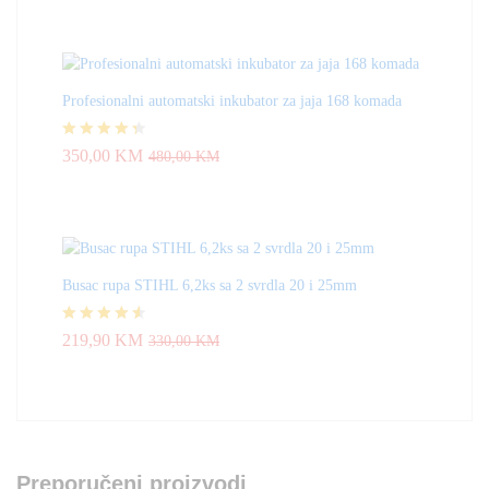
Profesionalni automatski inkubator za jaja 168 komada
Ocjenjeno
350,00
KM
480,00
KM
4.33
od 5
Busac rupa STIHL 6,2ks sa 2 svrdla 20 i 25mm
Ocjenjeno
219,90
KM
330,00
KM
4.50
od 5
Preporučeni proizvodi