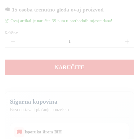
👁️ 15 osoba trenutno gleda ovaj proizvod
📦 Ovaj artikal je naručen 39 puta u prethodnih mjesec dana!
Količina:
Pneumatska
zračna
mazalica
400ml
količina
NARUČITE
Sigurna kupovina
Brza dostava i plaćanje pouzećem
🚚
Isporuka širom BiH