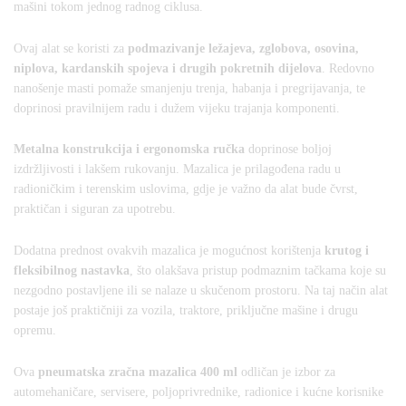
mašini tokom jednog radnog ciklusa.
Ovaj alat se koristi za
podmazivanje ležajeva, zglobova, osovina,
niplova, kardanskih spojeva i drugih pokretnih dijelova
. Redovno
nanošenje masti pomaže smanjenju trenja, habanja i pregrijavanja, te
doprinosi pravilnijem radu i dužem vijeku trajanja komponenti.
Metalna konstrukcija i ergonomska ručka
doprinose boljoj
izdržljivosti i lakšem rukovanju. Mazalica je prilagođena radu u
radioničkim i terenskim uslovima, gdje je važno da alat bude čvrst,
praktičan i siguran za upotrebu.
Dodatna prednost ovakvih mazalica je mogućnost korištenja
krutog i
fleksibilnog nastavka
, što olakšava pristup podmaznim tačkama koje su
nezgodno postavljene ili se nalaze u skučenom prostoru. Na taj način alat
postaje još praktičniji za vozila, traktore, priključne mašine i drugu
opremu.
Ova
pneumatska zračna mazalica 400 ml
odličan je izbor za
automehaničare, servisere, poljoprivrednike, radionice i kućne korisnike