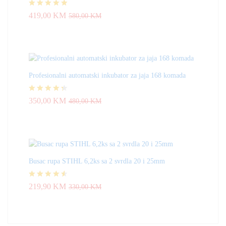
Ocjenjeno
419,00
KM
580,00
KM
4.83
od 5
Profesionalni automatski inkubator za jaja 168 komada
Ocjenjeno
350,00
KM
480,00
KM
4.33
od 5
Busac rupa STIHL 6,2ks sa 2 svrdla 20 i 25mm
Ocjenjeno
219,90
KM
330,00
KM
4.50
od 5