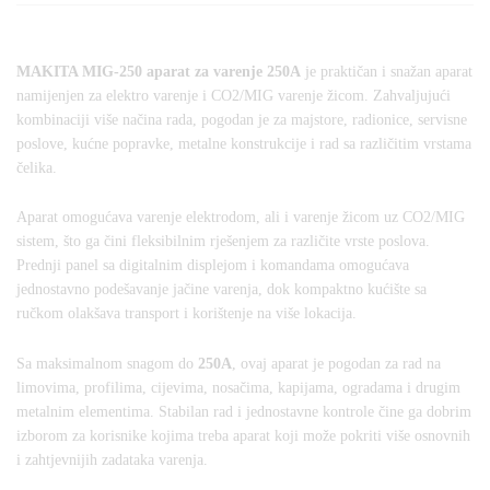
MAKITA MIG-250 aparat za varenje 250A
je praktičan i snažan aparat
namijenjen za elektro varenje i CO2/MIG varenje žicom. Zahvaljujući
kombinaciji više načina rada, pogodan je za majstore, radionice, servisne
poslove, kućne popravke, metalne konstrukcije i rad sa različitim vrstama
čelika.
Aparat omogućava varenje elektrodom, ali i varenje žicom uz CO2/MIG
sistem, što ga čini fleksibilnim rješenjem za različite vrste poslova.
Prednji panel sa digitalnim displejom i komandama omogućava
jednostavno podešavanje jačine varenja, dok kompaktno kućište sa
ručkom olakšava transport i korištenje na više lokacija.
Sa maksimalnom snagom do
250A
, ovaj aparat je pogodan za rad na
limovima, profilima, cijevima, nosačima, kapijama, ogradama i drugim
metalnim elementima. Stabilan rad i jednostavne kontrole čine ga dobrim
izborom za korisnike kojima treba aparat koji može pokriti više osnovnih
i zahtjevnijih zadataka varenja.