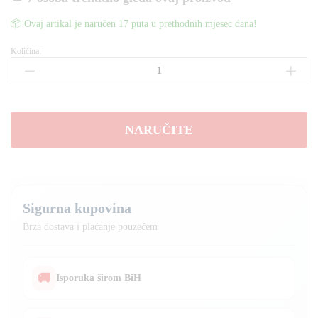
📦 Ovaj artikal je naručen 17 puta u prethodnih mjesec dana!
Količina:
MAKITA
aparat
za
varenje
250A
NARUČITE
elektro+co2
količina
Sigurna kupovina
Brza dostava i plaćanje pouzećem
🚚
Isporuka širom BiH