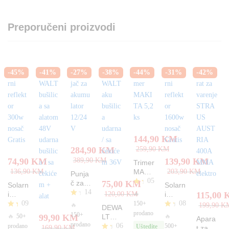
Preporučeni proizvodi
-
45
%
-
41
%
-
27
%
-
38
%
-
44
%
-
31
%
-
42
%
144,90
KM
284,90
KM
259,90
KM
74,90
KM
389,90
KM
139,90
KM
Trimer
136,90
KM
MAKI
203,90
KM
Punja
05
TA 5,2
č za
75,00
KM
Solarn
Solarn
ks
14
akum
Oc
🔥
i
120,00
KM
i
115,00
jen
ulator
09
08
reflekt
reflekt
O
150+
🔥
199,90
K
DEWA
jen
12/24
cj
or
or
prodano
Oc
150+
O
🔥
50+
🔥
99,90
KM
LT
o
Apara
V
en
300w
1600
jen
cje
prodano
4.
06
aku
prodano
500+
Uštedite
169,90
KM
t za
je