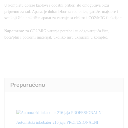
U kompletu dolaze kablovi i dodatni pribor, što omogućava bržu
pripremu za rad. Aparat je dobar izbor za radionice, garaže, majstore i
sve koji žele praktičan aparat za varenje sa elektro i CO2/MIG funkcijom.
Napomena:
za CO2/MIG varenje potrebni su odgovarajuća žica,
boca/plin i potrošni materijal, ukoliko nisu uključeni u komplet.
Preporučeno
Automatski inkubator 216 jaja PROFESIONALNI