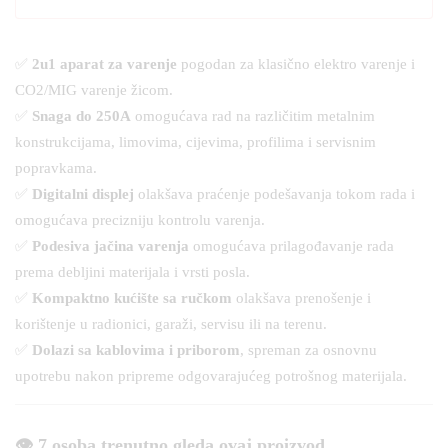
✅
2u1 aparat za varenje
pogodan za klasično elektro varenje i
CO2/MIG varenje žicom.
✅
Snaga do 250A
omogućava rad na različitim metalnim
konstrukcijama, limovima, cijevima, profilima i servisnim
popravkama.
✅
Digitalni displej
olakšava praćenje podešavanja tokom rada i
omogućava precizniju kontrolu varenja.
✅
Podesiva jačina varenja
omogućava prilagođavanje rada
prema debljini materijala i vrsti posla.
✅
Kompaktno kućište sa ručkom
olakšava prenošenje i
korištenje u radionici, garaži, servisu ili na terenu.
✅
Dolazi sa kablovima i priborom
, spreman za osnovnu
upotrebu nakon pripreme odgovarajućeg potrošnog materijala.
👁️ 7 osoba trenutno gleda ovaj proizvod