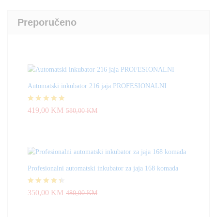
Preporučeno
Automatski inkubator 216 jaja PROFESIONALNI
Ocjenjeno
419,00
KM
580,00
KM
4.83
od 5
Profesionalni automatski inkubator za jaja 168 komada
Ocjenjeno
350,00
KM
480,00
KM
4.33
od 5