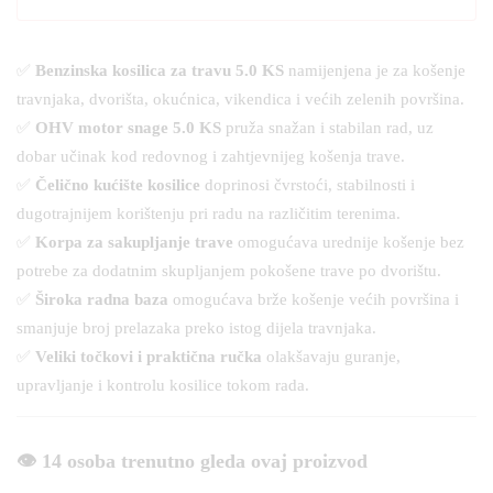
✅
Benzinska kosilica za travu 5.0 KS
namijenjena je za košenje
travnjaka, dvorišta, okućnica, vikendica i većih zelenih površina.
✅
OHV motor snage 5.0 KS
pruža snažan i stabilan rad, uz
dobar učinak kod redovnog i zahtjevnijeg košenja trave.
✅
Čelično kućište kosilice
doprinosi čvrstoći, stabilnosti i
dugotrajnijem korištenju pri radu na različitim terenima.
✅
Korpa za sakupljanje trave
omogućava urednije košenje bez
potrebe za dodatnim skupljanjem pokošene trave po dvorištu.
✅
Široka radna baza
omogućava brže košenje većih površina i
smanjuje broj prelazaka preko istog dijela travnjaka.
✅
Veliki točkovi i praktična ručka
olakšavaju guranje,
upravljanje i kontrolu kosilice tokom rada.
👁️ 14 osoba trenutno gleda ovaj proizvod