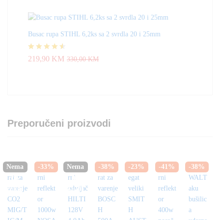
Busac rupa STIHL 6,2ks sa 2 svrdla 20 i 25mm
Ocjenjeno
219,90
KM
330,00
KM
4.50
od 5
Preporučeni proizvodi
Nema
-
33
%
Nema
-
38
%
-
23
%
-
41
%
-
38
%
na
na
zalihi
zalihi