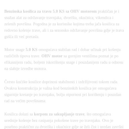
Benzinska kosilica za travu 5.0 KS sa OHV motorom
praktičan je i
snažan alat za održavanje travnjaka, dvorišta, okućnica, vikendica i
zelenih površina. Pogodna je za korisnike kojima treba jača kosilica za
redovno košenje trave, ali i za sezonsko održavanje površina gdje je trava
gušća ili već prerasla.
Motor snage
5.0 KS
omogućava stabilan rad i dobar učinak pri košenju
različitih tipova trave.
OHV motor
sa gornjim ventilima poznat je po
efikasnijem radu, boljem iskorištenju snage i pouzdanijem radu u odnosu
na slabije izvedbe motora.
Čvrsto kućište kosilice doprinosi stabilnosti i izdržljivosti tokom rada.
Ovakva konstrukcija je važna kod benzinskih kosilica jer omogućava
sigurnije kretanje po travnjaku, bolju otpornost pri korištenju i pouzdan
rad na većim površinama.
Kosilica dolazi sa
korpom za sakupljanje trave
, što omogućava
urednije košenje bez rasipanja pokošene trave po travnjaku. Ovo je
posebno praktično za dvorišta i okućnice gdje se želi čist i uredan završni