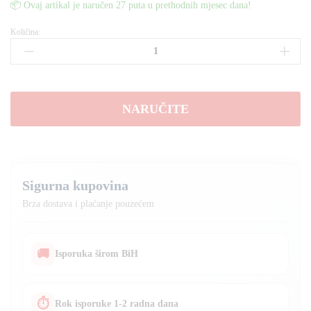
📦 Ovaj artikal je naručen 27 puta u prethodnih mjesec dana!
Količina:
Kosilica
za
travu
na
BENZIN
NARUČITE
5.0
ks
OHV
motor
količina
Sigurna kupovina
Brza dostava i plaćanje pouzećem
🚚
Isporuka širom BiH
⏱
Rok isporuke 1-2 radna dana