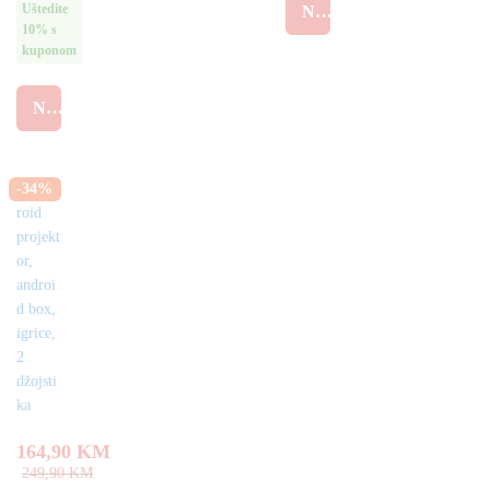
no
Uštedite
STRA
NARUČI
aji
4.
US
10% s
40
AUST
kuponom
od
RIA
5
400A
NARUČI
CO2
plin +
elektr
o
zavari
-
34
%
vanje
164,90
KM
249,90
KM