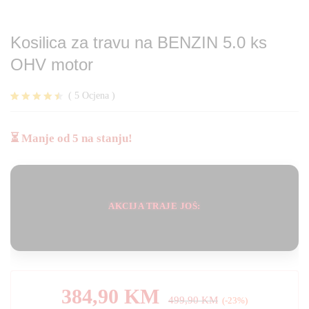
Kosilica za travu na BENZIN 5.0 ks
OHV motor
(
5
Ocjena
)
Korisničke
5
ocjene:
4.40
od
⏳ Manje od 5 na stanju!
ukupno 5 (
korisnika)
AKCIJA TRAJE JOŠ:
384,90
KM
499,90
KM
(-23%)