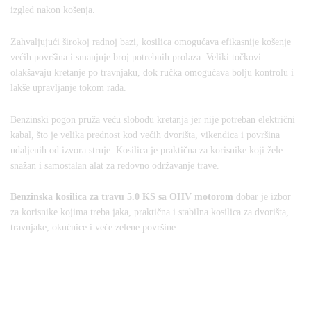
izgled nakon košenja.
Zahvaljujući širokoj radnoj bazi, kosilica omogućava efikasnije košenje
većih površina i smanjuje broj potrebnih prolaza. Veliki točkovi
olakšavaju kretanje po travnjaku, dok ručka omogućava bolju kontrolu i
lakše upravljanje tokom rada.
Benzinski pogon pruža veću slobodu kretanja jer nije potreban električni
kabal, što je velika prednost kod većih dvorišta, vikendica i površina
udaljenih od izvora struje. Kosilica je praktična za korisnike koji žele
snažan i samostalan alat za redovno održavanje trave.
Benzinska kosilica za travu 5.0 KS sa OHV motorom
dobar je izbor
za korisnike kojima treba jaka, praktična i stabilna kosilica za dvorišta,
travnjake, okućnice i veće zelene površine.