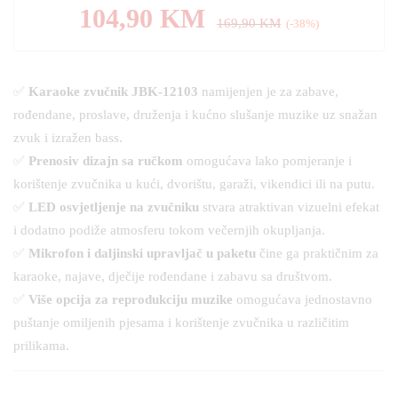
104,90
KM
169,90
KM
(-38%)
✅
Karaoke zvučnik JBK-12103
namijenjen je za zabave,
rođendane, proslave, druženja i kućno slušanje muzike uz snažan
zvuk i izražen bass.
✅
Prenosiv dizajn sa ručkom
omogućava lako pomjeranje i
korištenje zvučnika u kući, dvorištu, garaži, vikendici ili na putu.
✅
LED osvjetljenje na zvučniku
stvara atraktivan vizuelni efekat
i dodatno podiže atmosferu tokom večernjih okupljanja.
✅
Mikrofon i daljinski upravljač u paketu
čine ga praktičnim za
karaoke, najave, dječije rođendane i zabavu sa društvom.
✅
Više opcija za reprodukciju muzike
omogućava jednostavno
puštanje omiljenih pjesama i korištenje zvučnika u različitim
prilikama.