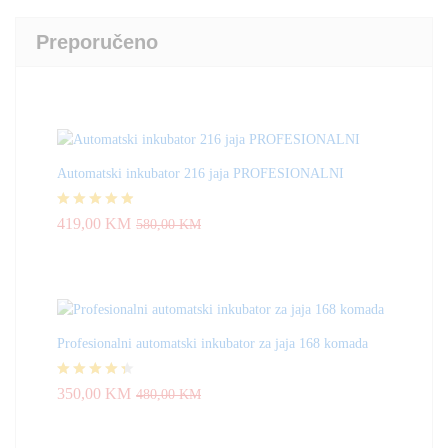
Preporučeno
Automatski inkubator 216 jaja PROFESIONALNI
Ocjenjeno
419,00
KM
580,00
KM
4.83
od 5
Profesionalni automatski inkubator za jaja 168 komada
Ocjenjeno
350,00
KM
480,00
KM
4.33
od 5