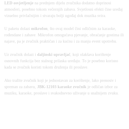
LED osvjetljenje
na prednjem dijelu zvučnika dodatno doprinosi
atmosferi, posebno tokom večernjih zabava. Svjetlosni efekti čine uređaj
vizuelno privlačnijim i stvaraju bolji ugođaj dok muzika svira.
U paketu dolazi
mikrofon
, što ovaj model čini odličnim za karaoke,
rođendane i zabave. Mikrofon omogućava pjevanje, obraćanje gostima ili
najave, pa je zvučnik praktičan i za kućnu i za manju event upotrebu.
Uz zvučnik dolazi i
daljinski upravljač
, koji olakšava korištenje
osnovnih funkcija bez stalnog prilaska uređaju. To je posebno korisno
kada se zvučnik koristi tokom druženja ili proslave.
Ako tražite zvučnik koji je jednostavan za korištenje, lako prenosiv i
spreman za zabavu,
JBK-12103 karaoke zvučnik
je odličan izbor za
muziku, karaoke, proslave i svakodnevno uživanje u snažnijem zvuku.