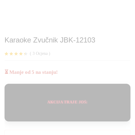
Karaoke Zvučnik JBK-12103
(
3
Ocjena
)
Korisničk
3
e ocjene:
4.33
od
⏳ Manje od 5 na stanju!
ukupno 5
(
korisnika)
AKCIJA TRAJE JOŠ: