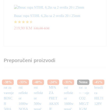
Busac rupa STIHL 6,2ks sa 2 svrdla 20 i 25mm
Ocjenjeno
219,90
KM
330,00
KM
4.50
od 5
Preporučeni proizvodi
-
38
%
-
33
%
-
40
%
-
24
%
-
31
%
Nema
-
45
%
na
zalihi