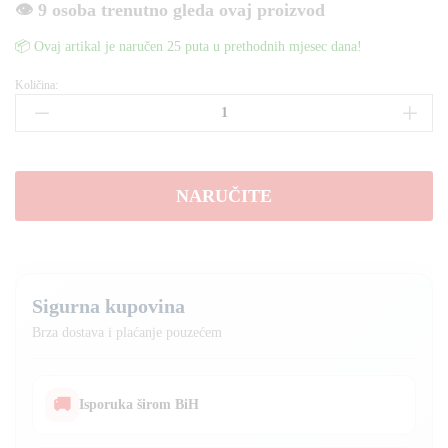
👁️ 9 osoba trenutno gleda ovaj proizvod
📦 Ovaj artikal je naručen 25 puta u prethodnih mjesec dana!
Količina:
Karaoke
Zvučnik
JBK-
12103
količina
NARUČITE
Sigurna kupovina
Brza dostava i plaćanje pouzećem
🚚
Isporuka širom BiH