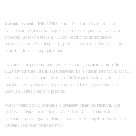
Karaoke zvučnik JBK-12103
je praktičan i atraktivan prijenosni
zvučnik namijenjen za sve koji žele dobar zvuk, jači bass i zabavnu
atmosferu u jednom uređaju. Odličan je izbor za kućne zabave,
rođendane, porodična okupljanja, proslave, karaoke večeri, vikendice,
dvorišta i druženja sa prijateljima.
Ovaj model je posebno zanimljiv jer kombinuje
zvučnik, mikrofon,
LED osvjetljenje i daljinski upravljač
, pa je odmah spreman za zabavu
bez potrebe za dodatnom opremom. Možete ga koristiti za puštanje
muzike, pjevanje karaoka, najave, dječije zabave ili jednostavno za
glasnije slušanje omiljenih pjesama.
Velika prednost ovog zvučnika je
prenosiv dizajn sa ručkom
, koji
olakšava nošenje i premještanje. Zvučnik možete lako koristiti u
dnevnom boravku, garaži, dvorištu, na terasi ili ponijeti na vikendicu i
druženja gdje vam treba jači zvuk.