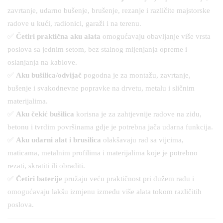
zavrtanje, udarno bušenje, brušenje, rezanje i različite majstorske
radove u kući, radionici, garaži i na terenu.
✅
Četiri praktična aku alata
omogućavaju obavljanje više vrsta
poslova sa jednim setom, bez stalnog mijenjanja opreme i
oslanjanja na kablove.
✅
Aku bušilica/odvijač
pogodna je za montažu, zavrtanje,
bušenje i svakodnevne popravke na drvetu, metalu i sličnim
materijalima.
✅
Aku čekić bušilica
korisna je za zahtjevnije radove na zidu,
betonu i tvrdim površinama gdje je potrebna jača udarna funkcija.
✅
Aku udarni alat i brusilica
olakšavaju rad sa vijcima,
maticama, metalnim profilima i materijalima koje je potrebno
rezati, skratiti ili obraditi.
✅
Četiri baterije
pružaju veću praktičnost pri dužem radu i
omogućavaju lakšu izmjenu između više alata tokom različitih
poslova.