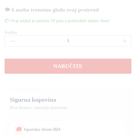
👁️ 6 osoba trenutno gleda ovaj proizvod
📦 Ovaj artikal je naručen 29 puta u prethodnih mjesec dana!
Količina:
DeWALT
set
4u1
sa
4
NARUČITE
baterije
količina
Sigurna kupovina
Brza dostava i plaćanje pouzećem
🚚
Isporuka širom BiH