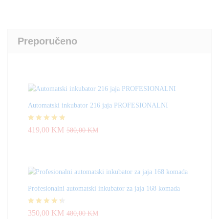
Preporučeno
Automatski inkubator 216 jaja PROFESIONALNI
Ocjenjeno
419,00
KM
580,00
KM
4.83
od 5
Profesionalni automatski inkubator za jaja 168 komada
Ocjenjeno
350,00
KM
480,00
KM