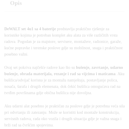
Opis
DeWALT set 4u1 sa 4 baterije
predstavlja praktično rješenje za
korisnike kojima je potreban komplet aku alata za više različitih vrsta
radova. Pogodan je za majstore, servisere, montažere, radionice, garaže,
kućne popravke i terenske poslove gdje su mobilnost, snaga i praktičnost
posebno važni.
Ovaj set pokriva najčešće radove kao što su
bušenje, zavrtanje, udarno
bušenje, obrada materijala, rezanje i rad sa vijcima i maticama
. Aku
bušilica/odvijač korisna je za montažu namještaja, postavljanje polica,
nosača, šarafa i drugih elemenata, dok čekić bušilica omogućava rad na
tvrđim površinama gdje obična bušilica nije dovoljna.
Aku udarni alat posebno je praktičan za poslove gdje je potrebna veća sila
pri odvrtanju ili zatezanju. Može se koristiti kod montaže konstrukcija,
servisnih radova, rada oko vozila i drugih situacija gdje je važna snaga i
brži rad sa čvršćim spojevima.