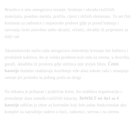
Brusilica u setu omogućava rezanje, brušenje i obradu različitih
materijala, posebno metala, profila, cijevi i sličnih elemenata. To set čini
korisnim za radionice i majstorske poslove gdje je pored bušenja i
zavrtanja često potrebno nešto skratiti, očistiti, obraditi ili pripremiti za
dalji rad.
Akumulatorski način rada omogućava slobodnije kretanje bez kablova i
produžnih kablova, što je velika prednost kod rada na terenu, u dvorištu,
garaži, skladištu ili prostoru gdje utičnica nije uvijek blizu.
Četiri
baterije
dodatno olakšavaju korištenje više alata tokom rada i smanjuju
zastoje pri prelasku sa jednog posla na drugi.
Na slikama je prikazan i praktičan kofer, što olakšava organizaciju i
prenošenje alata između različitih lokacija.
DeWALT set 4u1 sa 4
baterije
odličan je izbor za korisnike koji žele jedan funkcionalan aku
komplet za najvažnije radove u kući, radionici, servisu i na terenu.