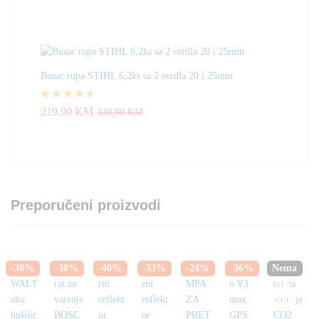
4.33
od 5
Busac rupa STIHL 6,2ks sa 2 svrdla 20 i 25mm
Ocjenjeno
219,90
KM
330,00
KM
4.50
od 5
Preporučeni proizvodi
-
38
%
-
38
%
-
40
%
-
33
%
-
24
%
-
36
%
Nema
na
zalihi