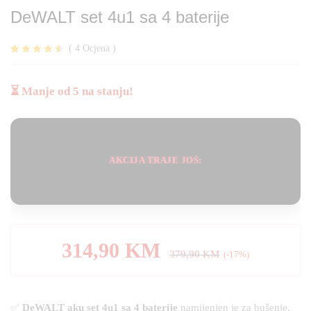
DeWALT set 4u1 sa 4 baterije
(
4
Ocjena
)
Korisničke
4
ocjene:
4.50
od
⏳ Manje od 5 na stanju!
ukupno 5 (
korisnika)
AKCIJA TRAJE JOŠ:
314,90
KM
379,90
KM
(-17%)
✅
DeWALT aku set 4u1 sa 4 baterije
namijenjen je za bušenje,