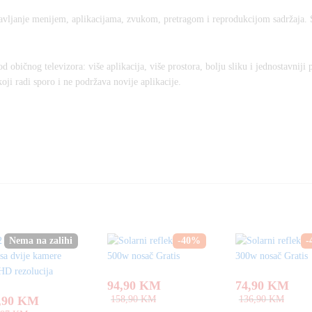
avljanje menijem, aplikacijama, zvukom, pretragom i reprodukcijom sadržaja. 
od običnog televizora: više aplikacija, više prostora, bolju sliku i jednostavniji 
oji radi sporo i ne podržava novije aplikacije.
Nema na zalihi
-
40
%
-
94,90
KM
74,90
KM
,90
KM
158,90
KM
136,90
KM