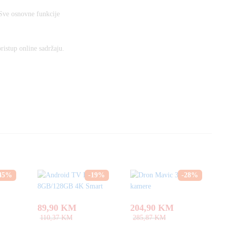
Sve osnovne funkcije
pristup online sadržaju.
45
%
-
19
%
-
28
%
89,90
KM
204,90
KM
110,37
KM
285,87
KM