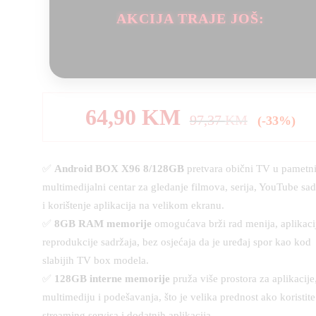
AKCIJA TRAJE JOŠ:
64,90
KM
97,37
KM
(-33%)
✅
Android BOX X96 8/128GB
pretvara obični TV u pametn
multimedijalni centar za gledanje filmova, serija, YouTube sad
i korištenje aplikacija na velikom ekranu.
✅
8GB RAM memorije
omogućava brži rad menija, aplikacij
reprodukcije sadržaja, bez osjećaja da je uređaj spor kao kod
slabijih TV box modela.
✅
128GB interne memorije
pruža više prostora za aplikacije
multimediju i podešavanja, što je velika prednost ako koristite
streaming servisa i dodatnih aplikacija.