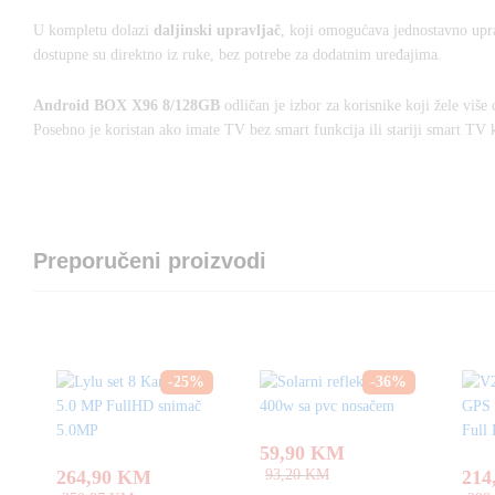
U kompletu dolazi
daljinski upravljač
, koji omogućava jednostavno upr
dostupne su direktno iz ruke, bez potrebe za dodatnim uređajima.
Android BOX X96 8/128GB
odličan je izbor za korisnike koji žele više 
Posebno je koristan ako imate TV bez smart funkcija ili stariji smart TV k
Preporučeni proizvodi
-
25
%
-
36
%
59,90
KM
264,90
KM
93,20
KM
214