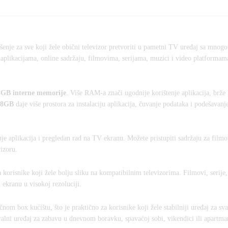
ešenje za sve koji žele obični televizor pretvoriti u pametni TV uređaj sa mnog
aplikacijama, online sadržaju, filmovima, serijama, muzici i video platformam
GB interne memorije
. Više RAM-a znači ugodnije korištenje aplikacija, brže 
28GB
daje više prostora za instalaciju aplikacija, čuvanje podataka i podešavan
je aplikacija i pregledan rad na TV ekranu. Možete pristupiti sadržaju za filmo
vizoru.
orisnike koji žele bolju sliku na kompatibilnim televizorima. Filmovi, serije, 
 ekranu u visokoj rezoluciji.
čnom box kućištu, što je praktično za korisnike koji žele stabilniji uređaj za 
tralni uređaj za zabavu u dnevnom boravku, spavaćoj sobi, vikendici ili apartma