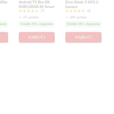
 300w
Android TV Box R8
Dron Mavic 3 GPS 2
8GB/128GB 4K Smart
kamere
09
08
Ocjenjeno
Ocjenjeno
🔥
25+ prodano
🔥
200+ prodano
4.44
4.50
ponom
Uštedite 10% s kuponom
Uštedite 10% s kuponom
od 5
od 5
NARUČI
NARUČI