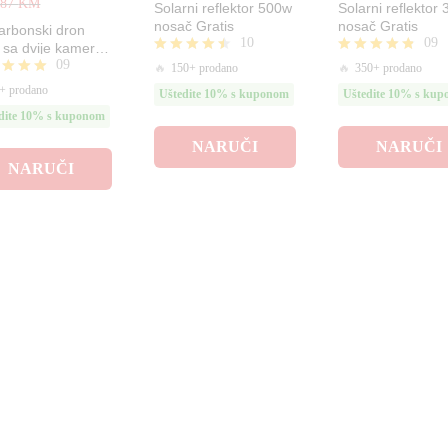
,87
KM
Solarni reflektor 500w
Solarni reflektor
nosač Gratis
nosač Gratis
arbonski dron
10
09
sa dvije kamere
09
 HD rezolucija
Ocjenjeno
Ocjenjeno
🔥
150+ prodano
🔥
350+ prodano
4.40
4.78
njeno
+ prodano
Uštedite 10% s kuponom
Uštedite 10% s ku
od 5
od 5
dite 10% s kuponom
NARUČI
NARUČI
NARUČI