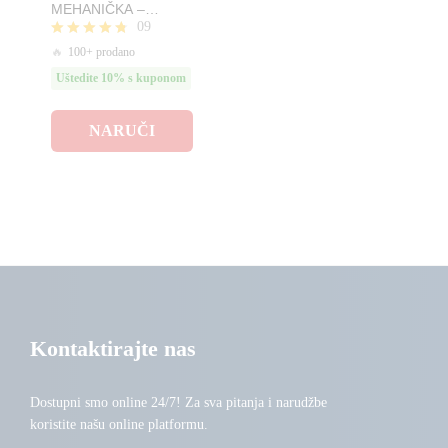
MEHANIČKA –
09
Barijera i Čuvar Vašeg
Parking Mesta!
Ocjenjeno
🔥
100+ prodano
4.67
Uštedite 10% s kuponom
od 5
NARUČI
Kontaktirajte nas
Dostupni smo online 24/7! Za sva pitanja i narudžbe
koristite našu online platformu.