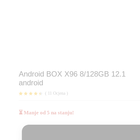
Android BOX X96 8/128GB 12.1
android
(
11
Ocjena
)
Korisničk
11
e ocjene:
4.36
od
⏳ Manje od 5 na stanju!
ukupno 5
(
korisnika)