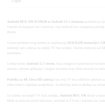
Opis
Android BOX X96 8/128GB sa Android 12.1 sistemom
praktično je rj
Umjesto da kupujete novi televizor, ovaj Android box omogućava pristup 
ekranu.
Glavna prednost ovog modela je kombinacija
8GB RAM memorije i 128
stabilniji rad u odnosu na slabije TV box uređaje. Interna memorija od
1
potrebama.
Uređaj koristi
Android 12.1 sistem
, koji omogućava jednostavno korišten
muziku, internet aplikacije i drugim servisima koje želite koristiti na tele
Podrška za 4K Ultra HD sadržaj
čini ovaj TV box odličnim izborom za k
video klipovi izgledaju preglednije i kvalitetnije kada se gledaju na većem
Za razliku od manjih TV stick uređaja,
Android BOX X96
dolazi u klasi
Može se postaviti pored televizora, povezati sa TV-om i koristiti kao cen