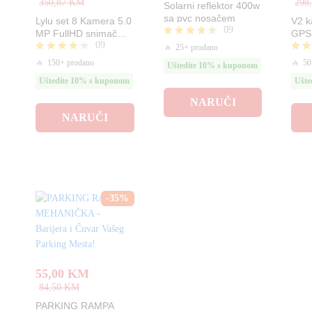
350,87
KM
298
Solarni reflektor 400w
sa pvc nosačem
Lylu set 8 Kamera 5.0
V2 k
09
MP FullHD snimač
GPS 
09
5.0MP
Full
Ocjenjeno
🔥
25+ prodano
4.44
Ocjenjeno
Ocje
🔥
150+ prodano
🔥
50
Uštedite 10% s kuponom
od 5
4.22
5.00
Uštedite 10% s kuponom
Ušte
od 5
od 5
NARUČI
NARUČI
-
35
%
55,00
KM
84,50
KM
PARKING RAMPA