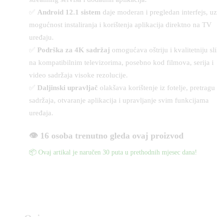
✅
Android 12.1 sistem
daje moderan i pregledan interfejs, uz
mogućnost instaliranja i korištenja aplikacija direktno na TV
uređaju.
✅
Podrška za 4K sadržaj
omogućava oštriju i kvalitetniju sl
na kompatibilnim televizorima, posebno kod filmova, serija i
video sadržaja visoke rezolucije.
✅
Daljinski upravljač
olakšava korištenje iz fotelje, pretragu
sadržaja, otvaranje aplikacija i upravljanje svim funkcijama
uređaja.
👁️ 16 osoba trenutno gleda ovaj proizvod
📦 Ovaj artikal je naručen 30 puta u prethodnih mjesec dana!