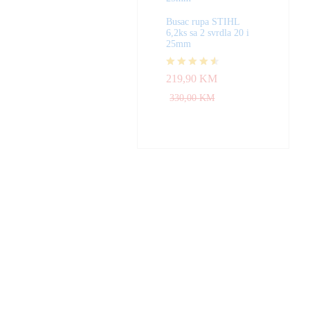
Busac rupa STIHL
6,2ks sa 2 svrdla 20 i
25mm
Ocjenjeno
219,90
KM
4.50
od 5
330,00
KM