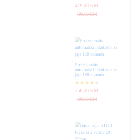
Ocjenjeno
419,00
KM
4.83
od 5
580,00
KM
Profesionalni
automatski inkubator za
jaja 168 komada
Ocjenjeno
350,00
KM
4.33
od 5
480,00
KM