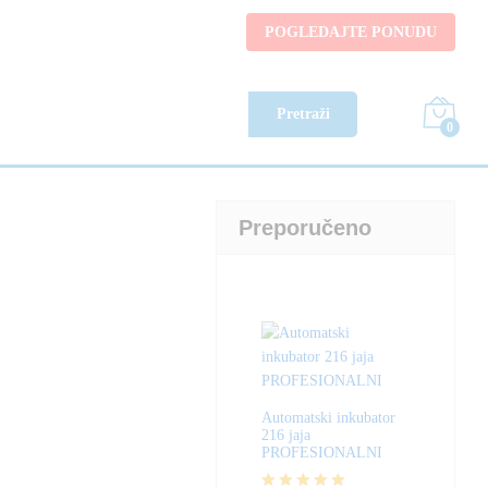
64,90
KM
POGLEDAJTE PONUDU
97,37
KM
Pretraži
0
Preporučeno
Automatski inkubator
216 jaja
PROFESIONALNI