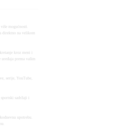
o više mogućnosti.
a direktno na velikom
kretanje kroz meni i
je uređaja prema vašim
ve, serije, YouTube,
sportski sadržaji i
svakodnevnu upotrebu.
nu.