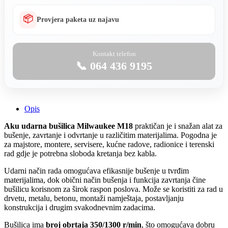
📦
Provjera paketa uz najavu
Kontakt telefon
📞 064 436 9195
Opis
Aku udarna bušilica Milwaukee M18
praktičan je i snažan alat za
bušenje, zavrtanje i odvrtanje u različitim materijalima. Pogodna je
za majstore, montere, servisere, kućne radove, radionice i terenski
rad gdje je potrebna sloboda kretanja bez kabla.
Udarni način rada omogućava efikasnije bušenje u tvrđim
materijalima, dok obični način bušenja i funkcija zavrtanja čine
bušilicu korisnom za širok raspon poslova. Može se koristiti za rad u
drvetu, metalu, betonu, montaži namještaja, postavljanju
konstrukcija i drugim svakodnevnim zadacima.
Bušilica ima
broj obrtaja 350/1300 r/min
, što omogućava dobru