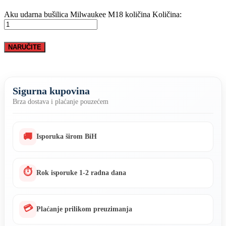
Aku udarna bušilica Milwaukee M18 količina
Količina:
NARUČITE
Sigurna kupovina
Brza dostava i plaćanje pouzećem
🚚
Isporuka širom BiH
⏱
Rok isporuke 1-2 radna dana
💳
Plaćanje prilikom preuzimanja