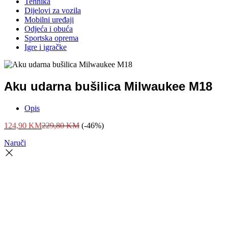
Tehnika
Dijelovi za vozila
Mobilni uređaji
Odjeća i obuća
Sportska oprema
Igre i igračke
Aku udarna bušilica Milwaukee M18
Opis
124,90
KM
229,80
KM
(-46%)
Naruči