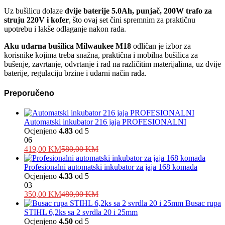
Uz bušilicu dolaze
dvije baterije 5.0Ah, punjač, 200W trafo za
struju 220V i kofer
, što ovaj set čini spremnim za praktičnu
upotrebu i lakše odlaganje nakon rada.
Aku udarna bušilica Milwaukee M18
odličan je izbor za
korisnike kojima treba snažna, praktična i mobilna bušilica za
bušenje, zavrtanje, odvrtanje i rad na različitim materijalima, uz dvije
baterije, regulaciju brzine i udarni način rada.
Preporučeno
Automatski inkubator 216 jaja PROFESIONALNI
Ocjenjeno
4.83
od 5
06
419,00
KM
580,00
KM
Profesionalni automatski inkubator za jaja 168 komada
Ocjenjeno
4.33
od 5
03
350,00
KM
480,00
KM
Busac rupa
STIHL 6,2ks sa 2 svrdla 20 i 25mm
Ocjenjeno
4.50
od 5