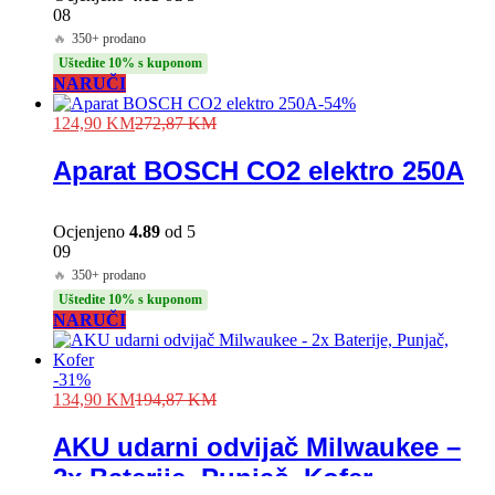
08
🔥
350+ prodano
Uštedite 10% s kuponom
NARUČI
-
54
%
124,90
KM
272,87
KM
Aparat BOSCH CO2 elektro 250A
Ocjenjeno
4.89
od 5
09
🔥
350+ prodano
Uštedite 10% s kuponom
NARUČI
-
31
%
134,90
KM
194,87
KM
AKU udarni odvijač Milwaukee –
2x Baterije, Punjač, Kofer