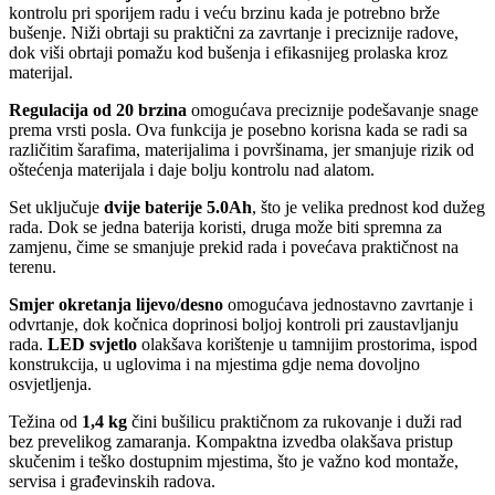
kontrolu pri sporijem radu i veću brzinu kada je potrebno brže
bušenje. Niži obrtaji su praktični za zavrtanje i preciznije radove,
dok viši obrtaji pomažu kod bušenja i efikasnijeg prolaska kroz
materijal.
Regulacija od 20 brzina
omogućava preciznije podešavanje snage
prema vrsti posla. Ova funkcija je posebno korisna kada se radi sa
različitim šarafima, materijalima i površinama, jer smanjuje rizik od
oštećenja materijala i daje bolju kontrolu nad alatom.
Set uključuje
dvije baterije 5.0Ah
, što je velika prednost kod dužeg
rada. Dok se jedna baterija koristi, druga može biti spremna za
zamjenu, čime se smanjuje prekid rada i povećava praktičnost na
terenu.
Smjer okretanja lijevo/desno
omogućava jednostavno zavrtanje i
odvrtanje, dok kočnica doprinosi boljoj kontroli pri zaustavljanju
rada.
LED svjetlo
olakšava korištenje u tamnijim prostorima, ispod
konstrukcija, u uglovima i na mjestima gdje nema dovoljno
osvjetljenja.
Težina od
1,4 kg
čini bušilicu praktičnom za rukovanje i duži rad
bez prevelikog zamaranja. Kompaktna izvedba olakšava pristup
skučenim i teško dostupnim mjestima, što je važno kod montaže,
servisa i građevinskih radova.