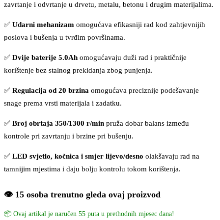
zavrtanje i odvrtanje u drvetu, metalu, betonu i drugim materijalima.
✅
Udarni mehanizam
omogućava efikasniji rad kod zahtjevnijih
poslova i bušenja u tvrđim površinama.
✅
Dvije baterije 5.0Ah
omogućavaju duži rad i praktičnije
korištenje bez stalnog prekidanja zbog punjenja.
✅
Regulacija od 20 brzina
omogućava preciznije podešavanje
snage prema vrsti materijala i zadatku.
✅
Broj obrtaja 350/1300 r/min
pruža dobar balans između
kontrole pri zavrtanju i brzine pri bušenju.
✅
LED svjetlo, kočnica i smjer lijevo/desno
olakšavaju rad na
tamnijim mjestima i daju bolju kontrolu tokom korištenja.
👁️ 15 osoba trenutno gleda ovaj proizvod
📦 Ovaj artikal je naručen 55 puta u prethodnih mjesec dana!