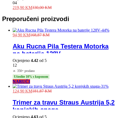
04
219,90
KM
330,00
KM
Preporučeni proizvodi
-
44
%
94,90
KM
168,87
KM
Aku Rucna Pila Testera Motorka
na baterije 128V
Ocjenjeno
4.42
od 5
12
🔥
350+ prodano
Uštedite 10% s kuponom
NARUČI
-
31
%
124,90
KM
181,87
KM
Trimer za travu Straus Austrija 5,2
konjskih snaga
Ocjenjeno
4.63
od 5