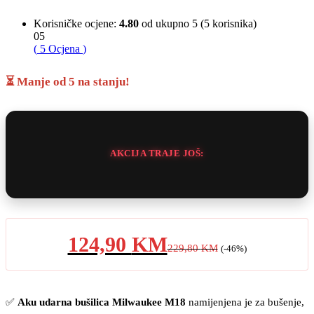
Korisničke ocjene:
4.80
od ukupno 5 (
5
korisnika)
05
(
5
Ocjena
)
⏳ Manje od 5 na stanju!
AKCIJA TRAJE JOŠ:
124,90
KM
229,80
KM
(-46%)
✅
Aku udarna bušilica Milwaukee M18
namijenjena je za bušenje,