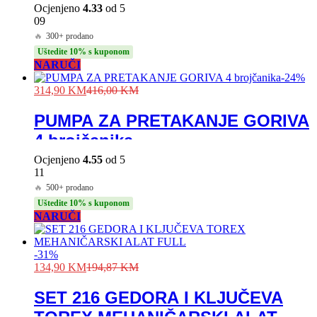
Ocjenjeno
4.33
od 5
09
🔥
300+ prodano
Uštedite 10% s kuponom
NARUČI
-
24
%
314,90
KM
416,00
KM
PUMPA ZA PRETAKANJE GORIVA
4 brojčanika
Ocjenjeno
4.55
od 5
11
🔥
500+ prodano
Uštedite 10% s kuponom
NARUČI
-
31
%
134,90
KM
194,87
KM
SET 216 GEDORA I KLJUČEVA