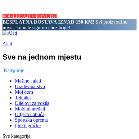
BESPLATNA DOSTAVA IZNAD 150 KM! Svi proizvodi su novi
– kupujte sigurno i bez brige!
POGLEDAJTE PONUDU
BESPLATNA DOSTAVA IZNAD 150 KM!
Svi proizvodi su
novi
– kupujte sigurno i bez brige!
Alati
Sve na jednom mjestu
Kategorije
Mašine i alati
Građevinarstvo
Moj dom
Tehnika
Dijelovi za vozila
Mobilni uređaji
Odjeća i obuća
Sportska oprema
Igre i igračke
Sve kategorije