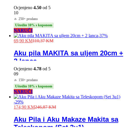
TOREX MEHANIČARSKI ALAT
FULL
Ocjenjeno
4.50
od 5
10
🔥
250+ prodano
Uštedite 10% s kuponom
NARUČI
-
37
%
69,90
KM
110,37
KM
Aku pila MAKITA sa uljem 20cm +
2 lanca
Ocjenjeno
4.78
od 5
09
🔥
150+ prodano
Uštedite 10% s kuponom
NARUČI
-
29
%
174,90
KM
246,87
KM
Aku Pila i Aku Makaze Makita sa
Teleskopom (Set 3u1)