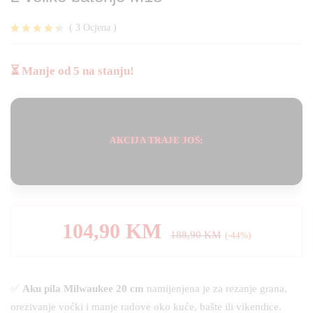
(
3
Ocjena
)
Korisničk
3
e ocjene:
4.33
od
⏳ Manje od 5 na stanju!
ukupno 5
(
korisnika)
AKCIJA TRAJE JOŠ:
104,90
KM
188,90
KM
(-44%)
✅
Aku pila Milwaukee 20 cm
namijenjena je za rezanje grana,
orezivanje voćki i manje radove oko kuće, bašte ili vikendice.