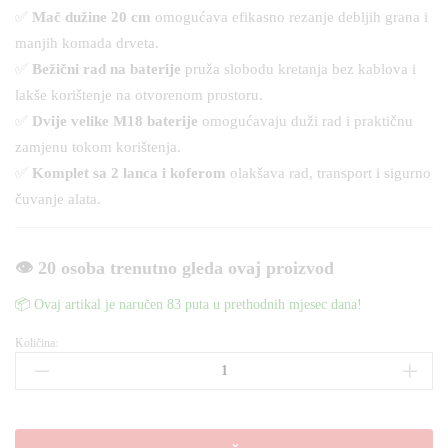
✅
Mač dužine 20 cm
omogućava efikasno rezanje debljih grana i
manjih komada drveta.
✅
Bežični rad na baterije
pruža slobodu kretanja bez kablova i
lakše korištenje na otvorenom prostoru.
✅
Dvije velike M18 baterije
omogućavaju duži rad i praktičnu
zamjenu tokom korištenja.
✅
Komplet sa 2 lanca i koferom
olakšava rad, transport i sigurno
čuvanje alata.
👁️ 20 osoba trenutno gleda ovaj proizvod
📦 Ovaj artikal je naručen 83 puta u prethodnih mjesec dana!
Količina:
Aku
pila
Milwaukee
20cm
mač,