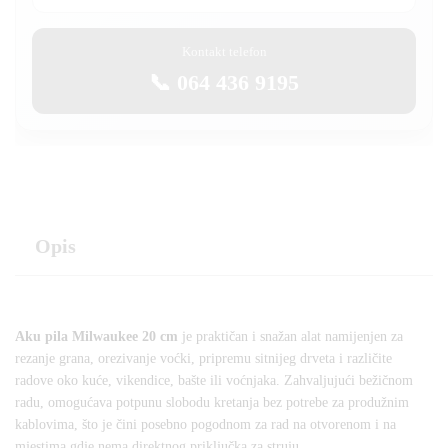
Kontakt telefon
📞 064 436 9195
Opis
Aku pila Milwaukee 20 cm
je praktičan i snažan alat namijenjen za
rezanje grana, orezivanje voćki, pripremu sitnijeg drveta i različite
radove oko kuće, vikendice, bašte ili voćnjaka. Zahvaljujući bežičnom
radu, omogućava potpunu slobodu kretanja bez potrebe za produžnim
kablovima, što je čini posebno pogodnom za rad na otvorenom i na
mjestima gdje nema direktnog priključka za struju.