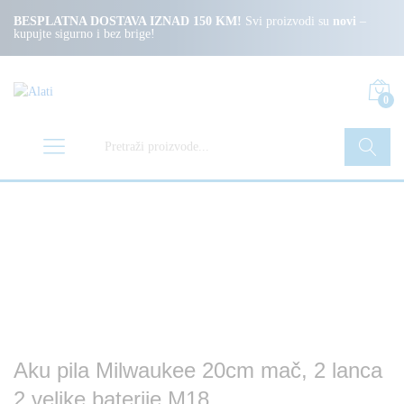
BESPLATNA DOSTAVA IZNAD 150 KM!
Svi proizvodi su
novi
–
kupujte sigurno i bez brige!
0
Pretraži
Aku pila Milwaukee 20cm mač, 2 lanca
2 velike baterije M18