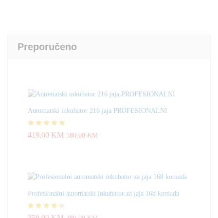
Preporučeno
Automatski inkubator 216 jaja PROFESIONALNI
Ocjenjeno
419,00
KM
580,00
KM
4.83
od 5
Profesionalni automatski inkubator za jaja 168 komada
Ocjenjeno
350,00
KM