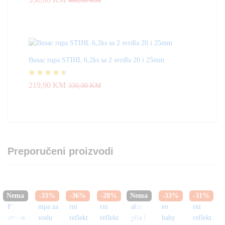
480,00
KM
4.33
od 5
Busac rupa STIHL 6,2ks sa 2 svrdla 20 i 25mm
Ocjenjeno
219,90
KM
330,00
KM
4.50
od 5
Preporučeni proizvodi
Nema
-
33
%
-
36
%
-
28
%
Nema
-
33
%
-
31
%
na
na
zalihi
zalihi