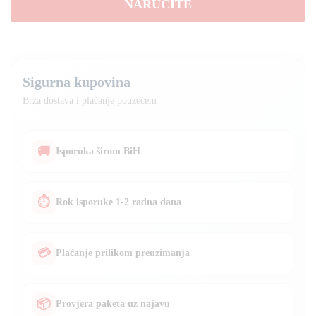
NARUČITE
2
lanca
2
velike
baterije
Sigurna kupovina
M18
količina
Brza dostava i plaćanje pouzećem
🚚
Isporuka širom BiH
⏱
Rok isporuke 1-2 radna dana
💳
Plaćanje prilikom preuzimanja
📦
Provjera paketa uz najavu