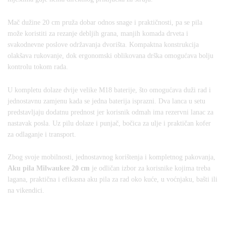
Mač dužine 20 cm pruža dobar odnos snage i praktičnosti, pa se pila
može koristiti za rezanje debljih grana, manjih komada drveta i
svakodnevne poslove održavanja dvorišta. Kompaktna konstrukcija
olakšava rukovanje, dok ergonomski oblikovana drška omogućava bolju
kontrolu tokom rada.
U kompletu dolaze dvije velike M18 baterije, što omogućava duži rad i
jednostavnu zamjenu kada se jedna baterija isprazni. Dva lanca u setu
predstavljaju dodatnu prednost jer korisnik odmah ima rezervni lanac za
nastavak posla. Uz pilu dolaze i punjač, bočica za ulje i praktičan kofer
za odlaganje i transport.
Zbog svoje mobilnosti, jednostavnog korištenja i kompletnog pakovanja,
Aku pila Milwaukee 20 cm
je odličan izbor za korisnike kojima treba
lagana, praktična i efikasna aku pila za rad oko kuće, u voćnjaku, bašti ili
na vikendici.