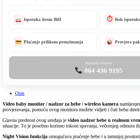
/
Wireless
Kamera
⏱
količina
Isporuka širom BiH
Rok isporuke
Plaćanje prilikom preuzimanja
Provjera pak
Kontakt telefon
064 436 9195
Opis
Video baby monitor / nadzor za bebe / wireless kamera
namijenjen 
provjeravanja, pomoću ovog monitora možete vidjeti i čuti bebu direkt
Glavna prednost ovog uređaja je
video nadzor bebe u realnom vr
situacije. To je posebno korisno tokom spavanja, večernjeg odmora ili
Night Vision funkcija
omogućava praćenje bebe i u tamnijoj prostorij