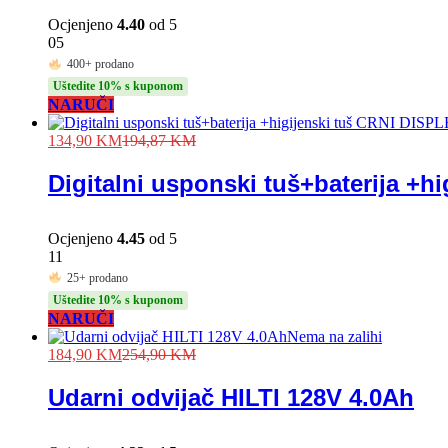
Ocjenjeno
4.40
od 5
05
400+ prodano
Uštedite 10% s kuponom
NARUČI
134,90
KM
194,87
KM
Digitalni usponski tuš+baterija +h
Ocjenjeno
4.45
od 5
11
25+ prodano
Uštedite 10% s kuponom
NARUČI
Nema na zalihi
184,90
KM
254,90
KM
Udarni odvijač HILTI 128V 4.0Ah