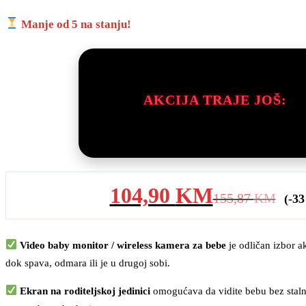
Manje od 5 na stanju!
AKCIJA TRAJE JOŠ:
104,90
KM
155,87
KM
(-3
Video baby monitor / wireless kamera za bebe
je odličan izbor a
dok spava, odmara ili je u drugoj sobi.
Ekran na roditeljskoj jedinici
omogućava da vidite bebu bez staln