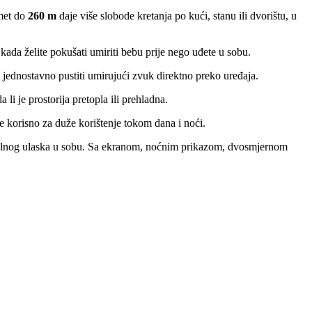
omet do
260 m
daje više slobode kretanja po kući, stanu ili dvorištu, u
da želite pokušati umiriti bebu prije nego uđete u sobu.
e jednostavno pustiti umirujući zvuk direktno preko uređaja.
 li je prostorija pretopla ili prehladna.
je korisno za duže korištenje tokom dana i noći.
ez stalnog ulaska u sobu. Sa ekranom, noćnim prikazom, dvosmjernom