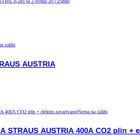
STIHL 6,2ks sa 2 svrdla 20 i 25mm
a zalihi
 STRAUS AUSTRIA
Nema na zalihi
A STRAUS AUSTRIA 400A CO2 plin + ele