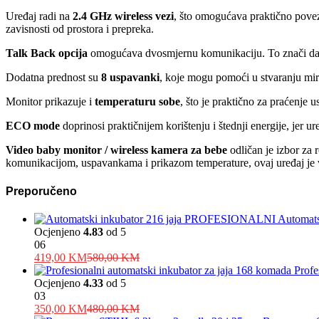
Uređaj radi na
2.4 GHz wireless vezi
, što omogućava praktično povez
zavisnosti od prostora i prepreka.
Talk Back opcija
omogućava dvosmjernu komunikaciju. To znači da se 
Dodatna prednost su
8 uspavanki
, koje mogu pomoći u stvaranju mirn
Monitor prikazuje i
temperaturu sobe
, što je praktično za praćenje u
ECO mode
doprinosi praktičnijem korištenju i štednji energije, jer 
Video baby monitor / wireless kamera za bebe
odličan je izbor za 
komunikacijom, uspavankama i prikazom temperature, ovaj uređaj je v
Preporučeno
Automat
Ocjenjeno
4.83
od 5
06
419,00
KM
580,00
KM
Profe
Ocjenjeno
4.33
od 5
03
350,00
KM
480,00
KM