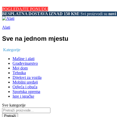
BESPLATNA DOSTAVA IZNAD 150 KM! Svi proizvodi su novi – kupu
POGLEDAJTE PONUDU
BESPLATNA DOSTAVA IZNAD 150 KM!
Svi proizvodi su
novi
Alati
Sve na jednom mjestu
Kategorije
Mašine i alati
Građevinarstvo
Moj dom
Tehnika
Dijelovi za vozila
Mobilni uređaji
Odjeća i obuća
Sportska oprema
Igre i igračke
Sve kategorije
Pretraži