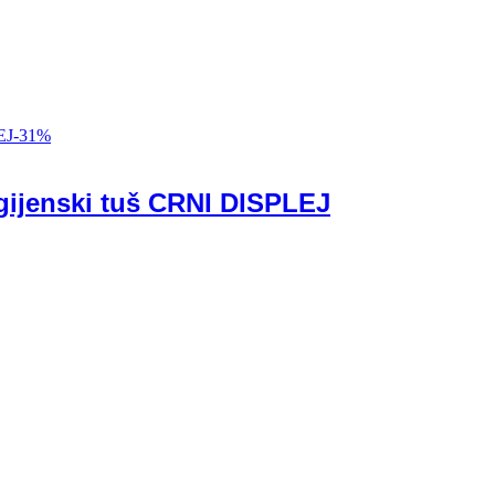
-
31
%
igijenski tuš CRNI DISPLEJ