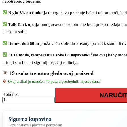
nepotrebnog buđenja.
Night Vision funkcija
omogućava praćenje bebe i tokom noći, kad
Talk Back opcija
omogućava da se obratite bebi preko uređaja i u
ulaska u sobu.
Domet do 260 m
pruža veću slobodu kretanja po kući, stanu ili d
ECO mode, temperatura sobe i 8 uspavanki
čine ovaj baby moni
mirniji san bebe i sigurniji osjećaj roditelja.
19 osoba trenutno gleda ovaj proizvod
Ovaj artikal je naručen 75 puta u prethodnih mjesec dana!
Video
NARUČI
Količina:
baby
monitor
/
nadzor
Sigurna kupovina
za
bebe
Brza dostava i plaćanje pouzećem