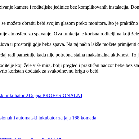
ivanje kamere i roditeljske jedinice bez komplikovanih instalacija. D
možete obratiti bebi svojim glasom preko monitora, što je praktično ka
ije atmosfere za spavanje. Ova funkcija je korisna roditeljima koji žel
slova u prostoriji gdje beba spava. Na taj način lakše možete primijetiti da
uređaj radi pametnije kada nije potrebna stalna maksimalna aktivnost. To 
roditelje koji žele više mira, bolji pregled i praktičan nadzor bebe b
rlo koristan dodatak za svakodnevnu brigu o bebi.
ski inkubator 216 jaja PROFESIONALNI
sionalni automatski inkubator za jaja 168 komada