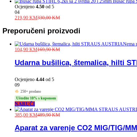
Busac rupa 
Ocjenjeno
4.50
od 5
04
219,90
KM
330,00
KM
Preporučeni proizvodi
Nema n
104,90
KM
169,90
KM
Udarna bušilica, štemalica, hilti
Ocjenjeno
4.44
od 5
09
250+ prodano
Uštedite 10% s kuponom
NARUČI
385,00
KM
489,90
KM
Aparat za varenje CO2 MIG/TIG/MM