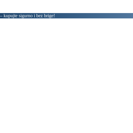
jte sigurno i bez brige!
– kupujte sigurno i bez brige!