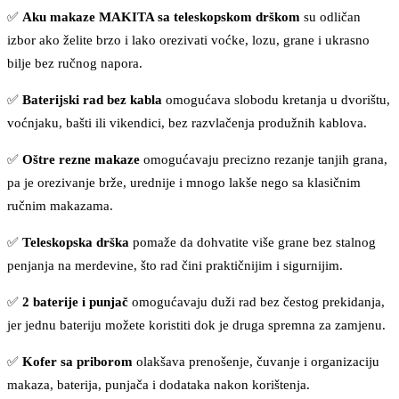
✅
Aku makaze MAKITA sa teleskopskom drškom
su odličan
izbor ako želite brzo i lako orezivati voćke, lozu, grane i ukrasno
bilje bez ručnog napora.
✅
Baterijski rad bez kabla
omogućava slobodu kretanja u dvorištu,
voćnjaku, bašti ili vikendici, bez razvlačenja produžnih kablova.
✅
Oštre rezne makaze
omogućavaju precizno rezanje tanjih grana,
pa je orezivanje brže, urednije i mnogo lakše nego sa klasičnim
ručnim makazama.
✅
Teleskopska drška
pomaže da dohvatite više grane bez stalnog
penjanja na merdevine, što rad čini praktičnijim i sigurnijim.
✅
2 baterije i punjač
omogućavaju duži rad bez čestog prekidanja,
jer jednu bateriju možete koristiti dok je druga spremna za zamjenu.
✅
Kofer sa priborom
olakšava prenošenje, čuvanje i organizaciju
makaza, baterija, punjača i dodataka nakon korištenja.