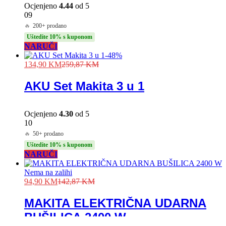
Ocjenjeno
4.44
od 5
09
🔥
200+ prodano
Uštedite 10% s kuponom
NARUČI
-
48
%
134,90
KM
259,87
KM
AKU Set Makita 3 u 1
Ocjenjeno
4.30
od 5
10
🔥
50+ prodano
Uštedite 10% s kuponom
NARUČI
Nema na zalihi
94,90
KM
142,87
KM
MAKITA ELEKTRIČNA UDARNA
BUŠILICA 2400 W