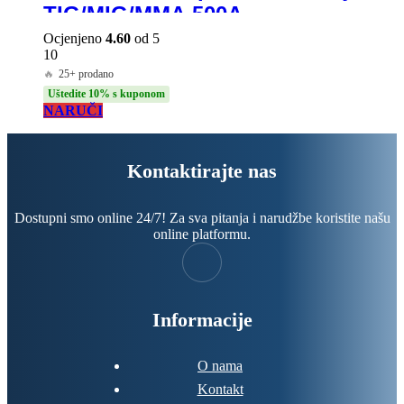
TIG/MIG/MMA 500A –
Profesionalni Alat za Sve Tipove
Ocjenjeno
4.60
od 5
10
Zavarivanja!
🔥
25+ prodano
Uštedite 10% s kuponom
NARUČI
Kontaktirajte nas
Dostupni smo online 24/7! Za sva pitanja i narudžbe koristite našu
online platformu.
Informacije
O nama
Kontakt