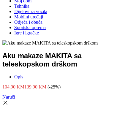
Moj dom
Tehnika
Dijelovi za vozila
Mobilni uređaji
Odjeća i obuća
Sportska oprema
Igre i igračke
Aku makaze MAKITA sa
teleskopskom drškom
Opis
104,90
KM
139,90
KM
(-25%)
Naruči