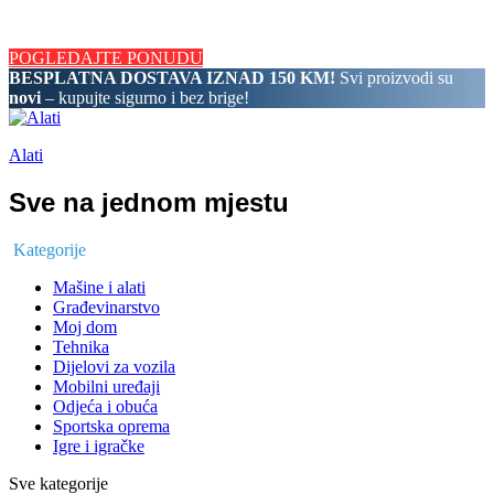
BESPLATNA DOSTAVA IZNAD 150 KM! Svi proizvodi su novi
– kupujte sigurno i bez brige!
POGLEDAJTE PONUDU
BESPLATNA DOSTAVA IZNAD 150 KM!
Svi proizvodi su
novi
– kupujte sigurno i bez brige!
Alati
Sve na jednom mjestu
Kategorije
Mašine i alati
Građevinarstvo
Moj dom
Tehnika
Dijelovi za vozila
Mobilni uređaji
Odjeća i obuća
Sportska oprema
Igre i igračke
Sve kategorije