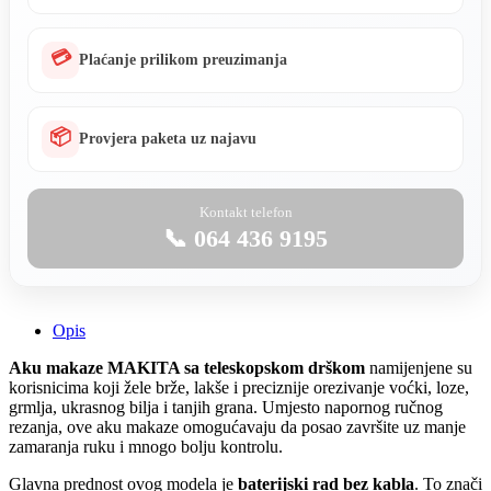
💳
Plaćanje prilikom preuzimanja
📦
Provjera paketa uz najavu
Kontakt telefon
📞 064 436 9195
Opis
Aku makaze MAKITA sa teleskopskom drškom
namijenjene su
korisnicima koji žele brže, lakše i preciznije orezivanje voćki, loze,
grmlja, ukrasnog bilja i tanjih grana. Umjesto napornog ručnog
rezanja, ove aku makaze omogućavaju da posao završite uz manje
zamaranja ruku i mnogo bolju kontrolu.
Glavna prednost ovog modela je
baterijski rad bez kabla
. To znači