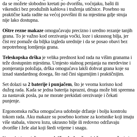
da se možete slobodno kretati po dvorištu, voćnjaku, bašti ili
vikendici bez produžnih kablova i traženja utičnice. Posebno su
praktične kada radite na većoj površini ili na mjestima gdje struja
nije lako dostupna.
Oštre rezne makaze
omogućavaju precizno i uredno rezanje tanjih
grana. To je važno kod orezivanja voćki, loze i ukrasnog bilja, jer
čist rez pomaže da biljka izgleda urednije i da se posao obavi bez
nepotrebnog lomljenja grana.
Teleskopska drška
je velika prednost kod rada na višim granama i
teže dostupnim mjestima. Umjesto stalnog penjanja na merdevine i
pomjeranja položaja, drška omogućava lakši dohvat grana koje su
iznad standardnog dosega, što rad čini sigurnijim i praktičnijim.
Set dolazi sa
2 baterije i punjačem
, što je veoma korisno kod
dužeg rada. Kada se jedna baterija isprazni, druga može biti spremna
za nastavak posla, pa ne morate prekidati orezivanje i čekati
punjenje.
Ergonomska ručka omogućava udobnije držanje i bolju kontrolu
tokom rada. Aku makaze su posebno korisne za korisnike koji imaju
više stabala, vinovu lozu, ukrasno bilje ili redovno održavaju
dvorište i žele alat koji štedi vrijeme i snagu.