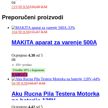
04
219,90
KM
330,00
KM
Preporučeni proizvodi
-
33
%
104,90
KM
155,87
KM
MAKITA aparat za varenje 500A
Ocjenjeno
4.38
od 5
08
🔥
450+ prodano
Uštedite 10% s kuponom
NARUČI
-
44
%
94,90
KM
168,87
KM
Aku Rucna Pila Testera Motorka
na baterije 128V
Ocjenjeno
4.42
od 5