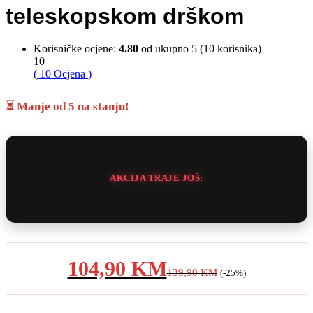
teleskopskom drškom
Korisničke ocjene:
4.80
od ukupno 5 (
10
korisnika)
10
(
10
Ocjena
)
⏳ Manje od 5 na stanju!
AKCIJA TRAJE JOŠ:
104,90
KM
139,90
KM
(-25%)