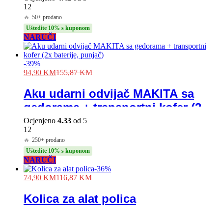
12
🔥
50+ prodano
Uštedite 10% s kuponom
NARUČI
-
39
%
94,90
KM
155,87
KM
Aku udarni odvijač MAKITA sa
gedorama + transportni kofer (2x
baterije, punjač)
Ocjenjeno
4.33
od 5
12
🔥
250+ prodano
Uštedite 10% s kuponom
NARUČI
-
36
%
74,90
KM
116,87
KM
Kolica za alat polica