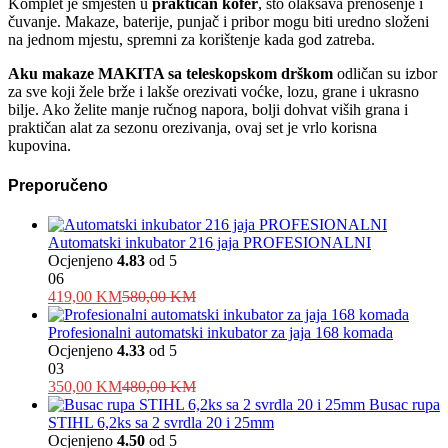
Komplet je smješten u
praktičan kofer
, što olakšava prenošenje i
čuvanje. Makaze, baterije, punjač i pribor mogu biti uredno složeni
na jednom mjestu, spremni za korištenje kada god zatreba.
Aku makaze MAKITA sa teleskopskom drškom
odličan su izbor
za sve koji žele brže i lakše orezivati voćke, lozu, grane i ukrasno
bilje. Ako želite manje ručnog napora, bolji dohvat viših grana i
praktičan alat za sezonu orezivanja, ovaj set je vrlo korisna
kupovina.
Preporučeno
Automatski inkubator 216 jaja PROFESIONALNI
Ocjenjeno
4.83
od 5
06
419,00
KM
580,00
KM
Profesionalni automatski inkubator za jaja 168 komada
Ocjenjeno
4.33
od 5
03
350,00
KM
480,00
KM
Busac rupa
STIHL 6,2ks sa 2 svrdla 20 i 25mm
Ocjenjeno
4.50
od 5