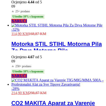
Ocjenjeno
4.44
od 5
09
🔥
25+ prodano
Uštedite 10% s kuponom
NARUČI
-
32
%
114,90
KM
168,87
KM
Motorka STIL STIHL Motorna Pila
Za Drva Motorne Pile
Ocjenjeno
4.67
od 5
09
🔥
250+ prodano
Uštedite 10% s kuponom
NARUČI
-
28
%
214,90
KM
298,87
KM
CO2 MAKITA Aparat za Varenje