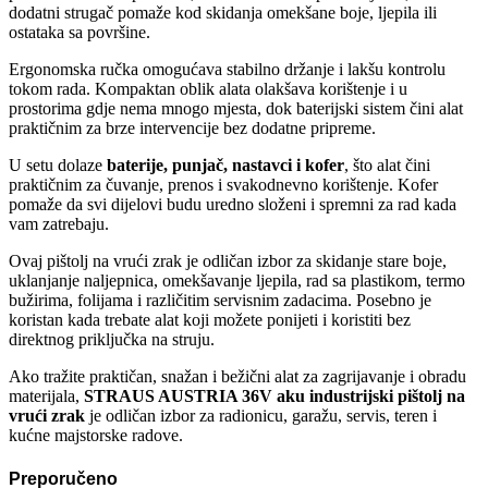
dodatni strugač pomaže kod skidanja omekšane boje, ljepila ili
ostataka sa površine.
Ergonomska ručka omogućava stabilno držanje i lakšu kontrolu
tokom rada. Kompaktan oblik alata olakšava korištenje i u
prostorima gdje nema mnogo mjesta, dok baterijski sistem čini alat
praktičnim za brze intervencije bez dodatne pripreme.
U setu dolaze
baterije, punjač, nastavci i kofer
, što alat čini
praktičnim za čuvanje, prenos i svakodnevno korištenje. Kofer
pomaže da svi dijelovi budu uredno složeni i spremni za rad kada
vam zatrebaju.
Ovaj pištolj na vrući zrak je odličan izbor za skidanje stare boje,
uklanjanje naljepnica, omekšavanje ljepila, rad sa plastikom, termo
bužirima, folijama i različitim servisnim zadacima. Posebno je
koristan kada trebate alat koji možete ponijeti i koristiti bez
direktnog priključka na struju.
Ako tražite praktičan, snažan i bežični alat za zagrijavanje i obradu
materijala,
STRAUS AUSTRIA 36V aku industrijski pištolj na
vrući zrak
je odličan izbor za radionicu, garažu, servis, teren i
kućne majstorske radove.
Preporučeno