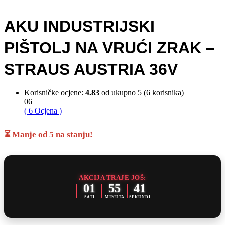
AKU INDUSTRIJSKI
PIŠTOLJ NA VRUĆI ZRAK –
STRAUS AUSTRIA 36V
Korisničke ocjene:
4.83
od ukupno 5 (
6
korisnika)
06
(
6
Ocjena
)
⏳ Manje od 5 na stanju!
AKCIJA TRAJE JOŠ:
01
55
41
SATI
MINUTA
SEKUNDI