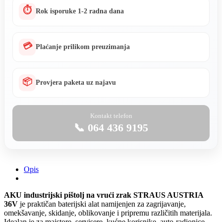
⏱
Rok isporuke 1-2 radna dana
💳
Plaćanje prilikom preuzimanja
📦
Provjera paketa uz najavu
Kontakt telefon
📞 064 436 9195
Opis
AKU industrijski pištolj na vrući zrak STRAUS AUSTRIA
36V
je praktičan baterijski alat namijenjen za zagrijavanje,
omekšavanje, skidanje, oblikovanje i pripremu različitih materijala.
Idealan je za majstore, servisere, kućne korisnike, auto-radionice,