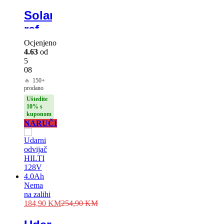
Solarni
reflektor
1600w
Ocjenjeno
4.63
od
nosač
5
Gratis
08
🔥
150+
prodano
Uštedite
10% s
kuponom
NARUČI
Nema
na zalihi
184,90
KM
254,90
KM