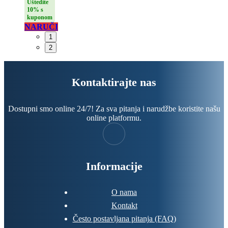
fasadu
Uštedite
10% s
kuponom
NARUČI
1
2
Kontaktirajte nas
Dostupni smo online 24/7! Za sva pitanja i narudžbe koristite našu
online platformu.
Informacije
O nama
Kontakt
Često postavljana pitanja (FAQ)