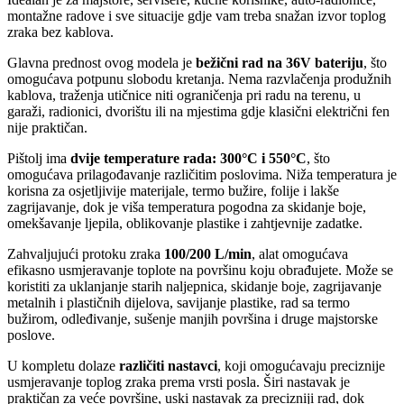
montažne radove i sve situacije gdje vam treba snažan izvor toplog
zraka bez kablova.
Glavna prednost ovog modela je
bežični rad na 36V bateriju
, što
omogućava potpunu slobodu kretanja. Nema razvlačenja produžnih
kablova, traženja utičnice niti ograničenja pri radu na terenu, u
garaži, radionici, dvorištu ili na mjestima gdje klasični električni fen
nije praktičan.
Pištolj ima
dvije temperature rada: 300°C i 550°C
, što
omogućava prilagođavanje različitim poslovima. Niža temperatura je
korisna za osjetljivije materijale, termo bužire, folije i lakše
zagrijavanje, dok je viša temperatura pogodna za skidanje boje,
omekšavanje ljepila, oblikovanje plastike i zahtjevnije zadatke.
Zahvaljujući protoku zraka
100/200 L/min
, alat omogućava
efikasno usmjeravanje toplote na površinu koju obrađujete. Može se
koristiti za uklanjanje starih naljepnica, skidanje boje, zagrijavanje
metalnih i plastičnih dijelova, savijanje plastike, rad sa termo
bužirom, odleđivanje, sušenje manjih površina i druge majstorske
poslove.
U kompletu dolaze
različiti nastavci
, koji omogućavaju preciznije
usmjeravanje toplog zraka prema vrsti posla. Širi nastavak je
praktičan za veće površine, uski nastavak za precizniji rad, dok