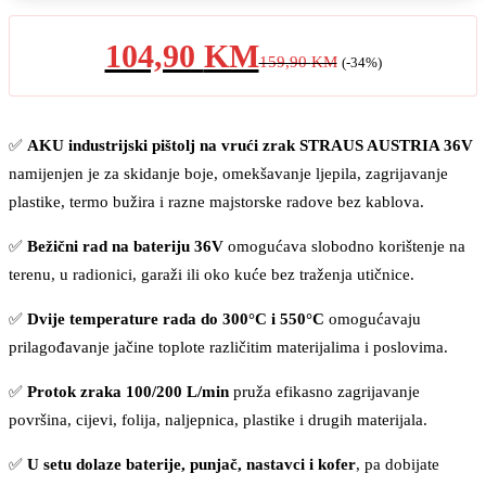
104,90
KM
159,90
KM
(-34%)
✅
AKU industrijski pištolj na vrući zrak STRAUS AUSTRIA 36V
namijenjen je za skidanje boje, omekšavanje ljepila, zagrijavanje
plastike, termo bužira i razne majstorske radove bez kablova.
✅
Bežični rad na bateriju 36V
omogućava slobodno korištenje na
terenu, u radionici, garaži ili oko kuće bez traženja utičnice.
✅
Dvije temperature rada do 300°C i 550°C
omogućavaju
prilagođavanje jačine toplote različitim materijalima i poslovima.
✅
Protok zraka 100/200 L/min
pruža efikasno zagrijavanje
površina, cijevi, folija, naljepnica, plastike i drugih materijala.
✅
U setu dolaze baterije, punjač, nastavci i kofer
, pa dobijate