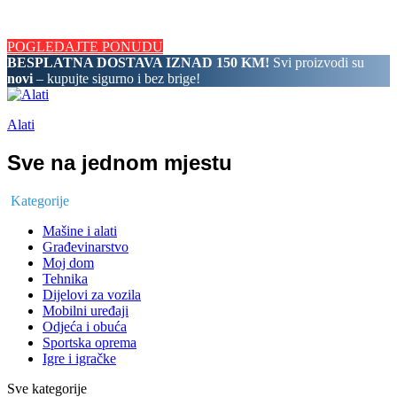
BESPLATNA DOSTAVA IZNAD 150 KM! Svi proizvodi su novi
– kupujte sigurno i bez brige!
POGLEDAJTE PONUDU
BESPLATNA DOSTAVA IZNAD 150 KM!
Svi proizvodi su
novi
– kupujte sigurno i bez brige!
Alati
Sve na jednom mjestu
Kategorije
Mašine i alati
Građevinarstvo
Moj dom
Tehnika
Dijelovi za vozila
Mobilni uređaji
Odjeća i obuća
Sportska oprema
Igre i igračke
Sve kategorije