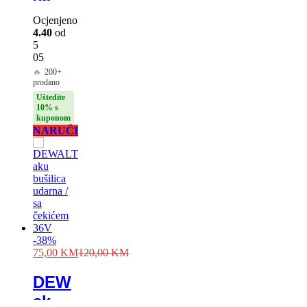
veliki
SMITH
Ocjenjeno
4.40
od
AUSTRIA
5
6,5KW-
05
🔥
200+
bakarani
prodano
namotaji
Uštedite
10% s
kuponom
NARUČI
-
38
%
75,00
KM
120,00
KM
DEWALT
aku