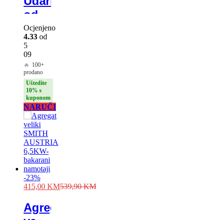
Udarni
odvijač
HILTI
Ocjenjeno
4.33
od
128V
5
4.0Ah
09
🔥
100+
prodano
Uštedite
10% s
kuponom
NARUČI
-
23
%
415,00
KM
539,90
KM
Agregat