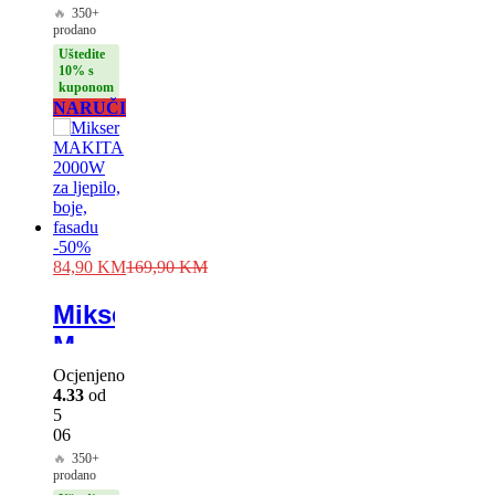
🔥
350+
prodano
Uštedite
10% s
kuponom
NARUČI
-
50
%
84,90
KM
169,90
KM
Mikser
MAKITA
2000W
Ocjenjeno
4.33
od
za
5
ljepilo,
06
🔥
350+
boje,
prodano