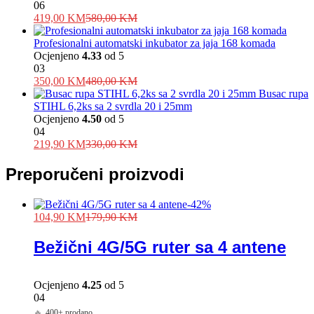
06
419,00
KM
580,00
KM
Profesionalni automatski inkubator za jaja 168 komada
Ocjenjeno
4.33
od 5
03
350,00
KM
480,00
KM
Busac rupa
STIHL 6,2ks sa 2 svrdla 20 i 25mm
Ocjenjeno
4.50
od 5
04
219,90
KM
330,00
KM
Preporučeni proizvodi
-
42
%
104,90
KM
179,90
KM
Bežični 4G/5G ruter sa 4 antene
Ocjenjeno
4.25
od 5
04
🔥
400+ prodano