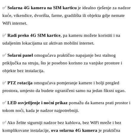
✅
Solarna 4G kamera na SIM karticu
je idealno rješenje za nadzor
kuće, vikendice, dvorišta, farme, gradilišta ili objekta gdje nemate
WiFi internet.
✅
Radi preko 4G SIM kartice
, pa kameru možete koristiti i na
udaljenim lokacijama uz aktivan mobilni internet.
✅
Solarni panel
omogućava praktično napajanje bez stalnog
priključka na struju, što je posebno korisno za vanjske prostore i
objekte bez instalacija.
✅
PTZ rotacija
omogućava pomjeranje kamere i bolji pregled
prostora, umjesto da budete ograničeni samo na jedan fiksni ugao.
✅
LED osvjetljenje i noćni prikaz
pomažu da kamera prati prostor i
tokom noći, kada je nadzor najpotrebniji.
✅ Ako želite sigurniji nadzor bez kablova, bez WiFi mreže i bez
komplikovane instalacije,
ova solarna 4G kamera
je praktična