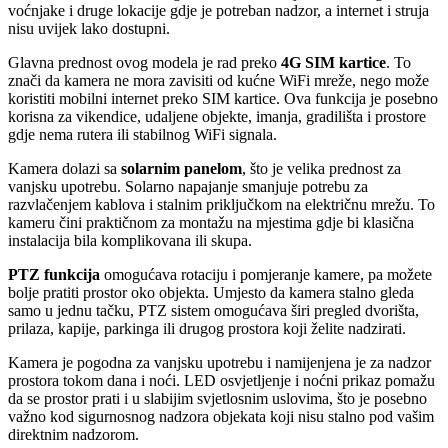
voćnjake i druge lokacije gdje je potreban nadzor, a internet i struja
nisu uvijek lako dostupni.
Glavna prednost ovog modela je rad preko
4G SIM kartice
. To
znači da kamera ne mora zavisiti od kućne WiFi mreže, nego može
koristiti mobilni internet preko SIM kartice. Ova funkcija je posebno
korisna za vikendice, udaljene objekte, imanja, gradilišta i prostore
gdje nema rutera ili stabilnog WiFi signala.
Kamera dolazi sa
solarnim panelom
, što je velika prednost za
vanjsku upotrebu. Solarno napajanje smanjuje potrebu za
razvlačenjem kablova i stalnim priključkom na električnu mrežu. To
kameru čini praktičnom za montažu na mjestima gdje bi klasična
instalacija bila komplikovana ili skupa.
PTZ funkcija
omogućava rotaciju i pomjeranje kamere, pa možete
bolje pratiti prostor oko objekta. Umjesto da kamera stalno gleda
samo u jednu tačku, PTZ sistem omogućava širi pregled dvorišta,
prilaza, kapije, parkinga ili drugog prostora koji želite nadzirati.
Kamera je pogodna za vanjsku upotrebu i namijenjena je za nadzor
prostora tokom dana i noći. LED osvjetljenje i noćni prikaz pomažu
da se prostor prati i u slabijim svjetlosnim uslovima, što je posebno
važno kod sigurnosnog nadzora objekata koji nisu stalno pod vašim
direktnim nadzorom.