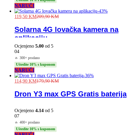
Uštedite 10% s kuponom
NARUČI
-
43
%
119,50
KM
209,90
KM
Solarna 4G lovačka kamera na
aplikaciju
Ocjenjeno
5.00
od 5
04
🔥
300+ prodano
Uštedite 10% s kuponom
NARUČI
-
36
%
114,90
KM
179,90
KM
Dron Y3 max GPS Gratis baterija
Ocjenjeno
4.14
od 5
07
🔥
400+ prodano
Uštedite 10% s kuponom
NARUČI