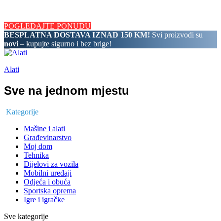
BESPLATNA DOSTAVA IZNAD 150 KM! Svi proizvodi su novi
– kupujte sigurno i bez brige!
POGLEDAJTE PONUDU
BESPLATNA DOSTAVA IZNAD 150 KM!
Svi proizvodi su
novi
– kupujte sigurno i bez brige!
Alati
Sve na jednom mjestu
Kategorije
Mašine i alati
Građevinarstvo
Moj dom
Tehnika
Dijelovi za vozila
Mobilni uređaji
Odjeća i obuća
Sportska oprema
Igre i igračke
Sve kategorije