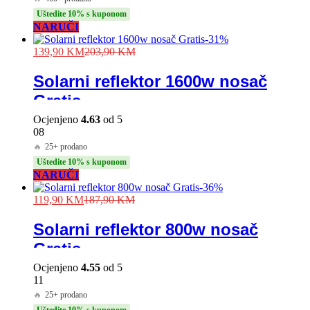
Uštedite 10% s kuponom
NARUČI
-
31
%
139,90
KM
203,90
KM
Solarni reflektor 1600w nosač
Gratis
Ocjenjeno
4.63
od 5
08
🔥
25+ prodano
Uštedite 10% s kuponom
NARUČI
-
36
%
119,90
KM
187,90
KM
Solarni reflektor 800w nosač
Gratis
Ocjenjeno
4.55
od 5
11
🔥
25+ prodano