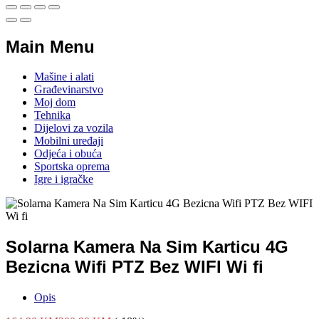
Main Menu
Mašine i alati
Građevinarstvo
Moj dom
Tehnika
Dijelovi za vozila
Mobilni uređaji
Odjeća i obuća
Sportska oprema
Igre i igračke
Solarna Kamera Na Sim Karticu 4G
Bezicna Wifi PTZ Bez WIFI Wi fi
Opis