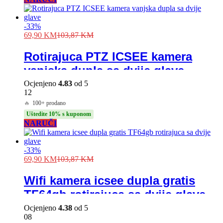
-
33
%
69,90
KM
103,87
KM
Rotirajuca PTZ ICSEE kamera
vanjska dupla sa dvije glave
Ocjenjeno
4.83
od 5
12
🔥
100+ prodano
Uštedite 10% s kuponom
NARUČI
-
33
%
69,90
KM
103,87
KM
Wifi kamera icsee dupla gratis
TF64gb rotirajuca sa dvije glave
Ocjenjeno
4.38
od 5
08