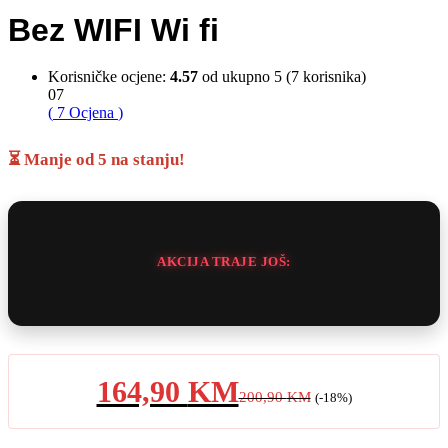
Bez WIFI Wi fi
Korisničke ocjene:
4.57
od ukupno 5 (
7
korisnika)
07
(
7
Ocjena
)
⏳ Manje od 5 na stanju!
AKCIJA TRAJE JOŠ:
164,90
KM
200,90
KM
(-18%)