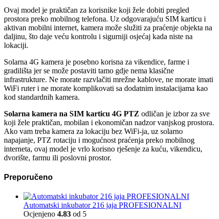
Ovaj model je praktičan za korisnike koji žele dobiti pregled
prostora preko mobilnog telefona. Uz odgovarajuću SIM karticu i
aktivan mobilni internet, kamera može služiti za praćenje objekta na
daljinu, što daje veću kontrolu i sigurniji osjećaj kada niste na
lokaciji.
Solarna 4G kamera je posebno korisna za vikendice, farme i
gradilišta jer se može postaviti tamo gdje nema klasične
infrastrukture. Ne morate razvlačiti mrežne kablove, ne morate imati
WiFi ruter i ne morate komplikovati sa dodatnim instalacijama kao
kod standardnih kamera.
Solarna kamera na SIM karticu 4G PTZ
odličan je izbor za sve
koji žele praktičan, mobilan i ekonomičan nadzor vanjskog prostora.
Ako vam treba kamera za lokaciju bez WiFi-ja, uz solarno
napajanje, PTZ rotaciju i mogućnost praćenja preko mobilnog
interneta, ovaj model je vrlo korisno rješenje za kuću, vikendicu,
dvorište, farmu ili poslovni prostor.
Preporučeno
Automatski inkubator 216 jaja PROFESIONALNI
Ocjenjeno
4.83
od 5