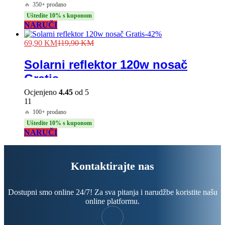
🔥
350+ prodano
Uštedite 10% s kuponom
NARUČI
-
42
%
69,90
KM
119,90
KM
Solarni reflektor 120w nosač
Gratis
Ocjenjeno
4.45
od 5
11
🔥
100+ prodano
Uštedite 10% s kuponom
NARUČI
Kontaktirajte nas
Dostupni smo online 24/7! Za sva pitanja i narudžbe koristite našu
online platformu.