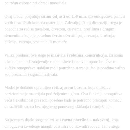
pouzdan oslonac pri obradi materijala.
Ovaj model posjeduje
širinu čeljusti od 150 mm
, što omogućava prihvat
većih i različitih komada materijala. Zahvaljujući toj dimenziji, stega je
pogodna za rad sa metalom, drvetom, cijevima, profilima i drugim
elementima koje je potrebno čvrsto učvrstiti prije rezanja, brušenja,
bušenja, varenja, savijanja ili montaže.
Velika prednost ove stege je
masivna i robusna konstrukcija
, izrađena
tako da podnosi zahtjevnije radne uslove i redovnu upotrebu. Čvrsto
kućište omogućava stabilan rad i pouzdano stezanje, što je posebno važno
kod preciznih i sigurnih zahvata.
Model je dodatno opremljen
rotirajućom bazom
, koja olakšava
pozicioniranje materijala pod željenim uglom. Ova funkcija omogućava
veću fleksibilnost pri radu, posebno kada je potrebno pristupiti komadu
sa različitih strana bez njegovog ponovnog skidanja i namještanja.
Na gornjem dijelu stege nalazi se i
ravna površina – nakovanj
, koja
omogućava izvođenje manjih udarnih i oblikovnih radova. Time stega