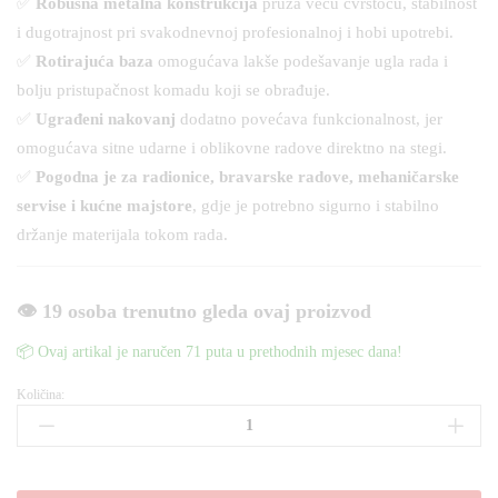
✅
Robusna metalna konstrukcija
pruža veću čvrstoću, stabilnost
i dugotrajnost pri svakodnevnoj profesionalnoj i hobi upotrebi.
✅
Rotirajuća baza
omogućava lakše podešavanje ugla rada i
bolju pristupačnost komadu koji se obrađuje.
✅
Ugrađeni nakovanj
dodatno povećava funkcionalnost, jer
omogućava sitne udarne i oblikovne radove direktno na stegi.
✅
Pogodna je za radionice, bravarske radove, mehaničarske
servise i kućne majstore
, gdje je potrebno sigurno i stabilno
držanje materijala tokom rada.
👁️ 19 osoba trenutno gleda ovaj proizvod
📦 Ovaj artikal je naručen 71 puta u prethodnih mjesec dana!
Količina:
ŠKRIP
STEGA
150mm
PROFESIONALNI
ZA