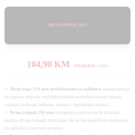
korisnika)
AKCIJA TRAJE JOŠ:
104,90
KM
159,90
KM
(-34%)
✅
Škrip stega 150 mm profesionalni za radionice
namijenjena je
za sigurno stezanje različitih komada materijala tokom obrade,
rezanja, brušenja, bušenja, varenja i montažnih radova.
✅
Širina čeljusti 150 mm
omogućava prihvat većih komada
metala, drveta i drugih materijala, što je čini praktičnim rješenjem
za radionice i servisne prostore.