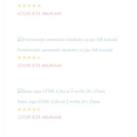
Ocjenjeno
419,00
KM
580,00
KM
4.83
od 5
Profesionalni automatski inkubator za jaja 168 komada
Ocjenjeno
350,00
KM
480,00
KM
4.33
od 5
Busac rupa STIHL 6,2ks sa 2 svrdla 20 i 25mm
Ocjenjeno
219,90
KM
330,00
KM
4.50
od 5