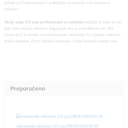
postaje još funkcionalnija i praktičnija za različite vrste poslova u
radionici.
Škrip stega 150 mm profesionalni za radionice
odličan je izbor za sve
koji traže snažan, stabilan i dugotrajan alat za svakodnevni rad. Bez
obzira da li se koristi u profesionalnom okruženju ili u kućnoj radionici,
pruža sigurnost, čvrsto držanje materijala i bolju kontrolu tokom rada.
Preporučeno
Automatski inkubator 216 jaja PROFESIONALNI