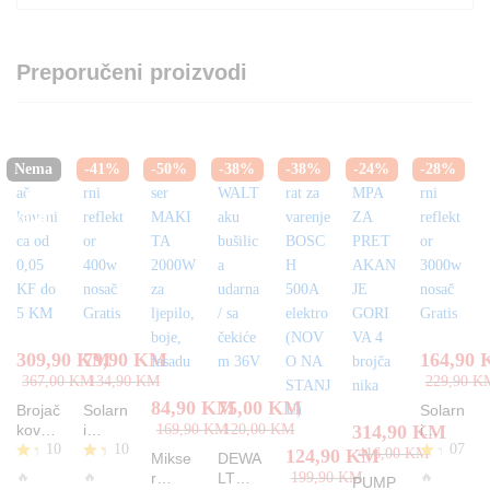
Preporučeni proizvodi
Nema
-
41
%
-
50
%
-
38
%
-
38
%
-
24
%
-
28
%
na
zalihi
309,90
KM
79,90
KM
164,90
367,00
KM
134,90
KM
229,90
K
84,90
KM
75,00
KM
Brojač
Solarn
Solarn
kovani
i
169,90
KM
120,00
KM
314,90
KM
i
10
10
07
ca od
reflekt
reflekt
124,90
KM
416,00
KM
Mikse
DEWA
0,05
or
or
Oc
O
O
🔥
🔥
🔥
r
LT
199,90
KM
PUMP
KF do
400w
3000