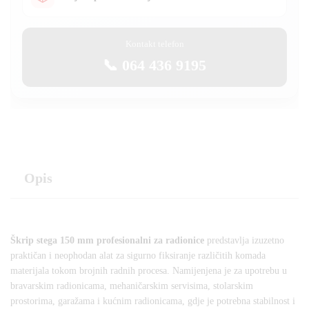
Kontakt telefon
📞 064 436 9195
Opis
Škrip stega 150 mm profesionalni za radionice
predstavlja izuzetno
praktičan i neophodan alat za sigurno fiksiranje različitih komada
materijala tokom brojnih radnih procesa. Namijenjena je za upotrebu u
bravarskim radionicama, mehaničarskim servisima, stolarskim
prostorima, garažama i kućnim radionicama, gdje je potrebna stabilnost i