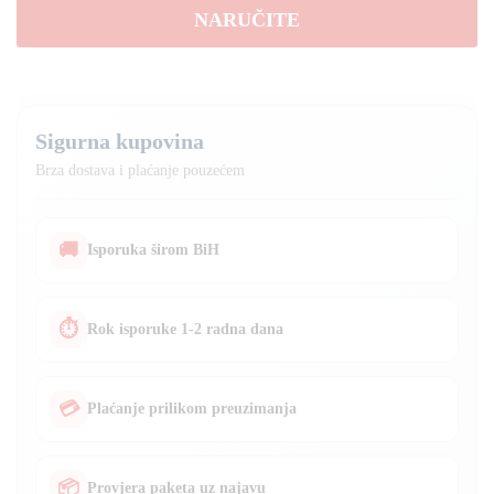
NARUČITE
RADIONICE
količina
Sigurna kupovina
Brza dostava i plaćanje pouzećem
🚚
Isporuka širom BiH
⏱
Rok isporuke 1-2 radna dana
💳
Plaćanje prilikom preuzimanja
📦
Provjera paketa uz najavu