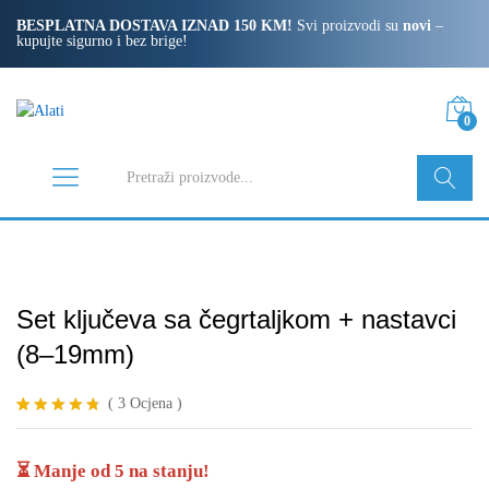
BESPLATNA DOSTAVA IZNAD 150 KM!
Svi proizvodi su
novi
–
kupujte sigurno i bez brige!
0
Pretraži
Set ključeva sa čegrtaljkom + nastavci
(8–19mm)
(
3
Ocjena
)
Korisničke
3
ocjene:
4.67
od
⏳ Manje od 5 na stanju!
ukupno 5 (