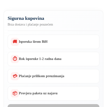
19mm)
količina
Sigurna kupovina
Brza dostava i plaćanje pouzećem
🚚
Isporuka širom BiH
⏱
Rok isporuke 1-2 radna dana
💳
Plaćanje prilikom preuzimanja
📦
Provjera paketa uz najavu