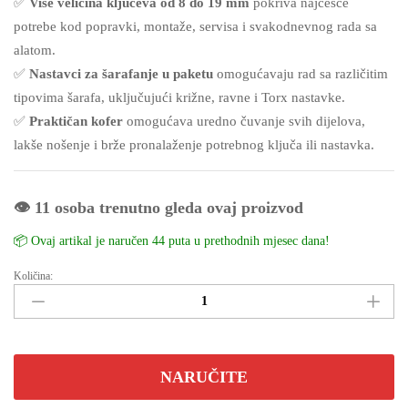
✅
Više veličina ključeva od 8 do 19 mm
pokriva najčešće
potrebe kod popravki, montaže, servisa i svakodnevnog rada sa
alatom.
✅
Nastavci za šarafanje u paketu
omogućavaju rad sa različitim
tipovima šarafa, uključujući križne, ravne i Torx nastavke.
✅
Praktičan kofer
omogućava uredno čuvanje svih dijelova,
lakše nošenje i brže pronalaženje potrebnog ključa ili nastavka.
👁️ 11 osoba trenutno gleda ovaj proizvod
📦 Ovaj artikal je naručen 44 puta u prethodnih mjesec dana!
Količina:
Set
ključeva
sa
čegrtaljkom
+
NARUČITE
nastavci
(8–