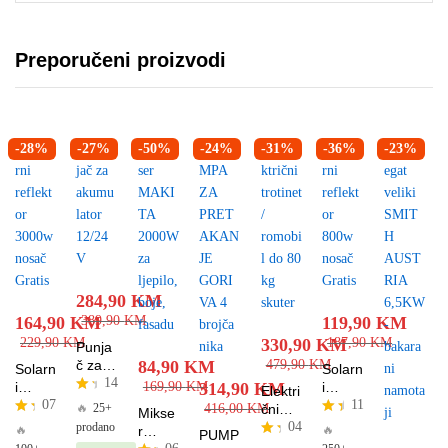
Preporučeni proizvodi
-
28
%
-
27
%
-
50
%
-
24
%
-
31
%
-
36
%
-
23
%
284,90
KM
164,90
KM
389,90
KM
119,90
KM
229,90
KM
330,90
KM
187,90
KM
Punja
č za
84,90
KM
479,90
KM
Solarn
Solarn
14
akum
i
169,90
KM
314,90
KM
i
Elektri
ulator
07
11
reflekt
reflekt
O
🔥
25+
416,00
KM
čni
Mikse
12/24
cj
or
or
04
trotine
O
prodano
Oc
🔥
🔥
r
PUMP
V
en
3000
800w
cje
jen
t /