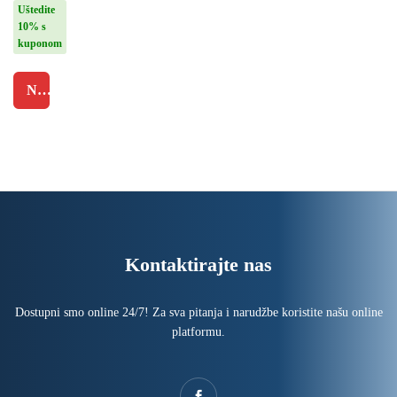
no
Uštedite
STRA
4.
US
10% s
40
AUST
kuponom
od
RIA
5
400A
NARUČI
CO2
plin +
elektr
o
zavari
vanje
Kontaktirajte nas
Dostupni smo online 24/7! Za sva pitanja i narudžbe koristite našu online
platformu.