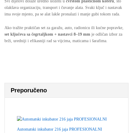
Svi dijelovi dolaze uredno složeni u
čvrstom plastičnom koferu
, što
olakšava organizaciju, transport i čuvanje alata. Svaki ključ i nastavak
ima svoje mjesto, pa se alat lakše pronalazi i manje gubi tokom rada.
Ako tražite praktičan set za garažu, auto, radionicu ili kućne popravke,
set ključeva sa čegrtaljkom + nastavci 8–19 mm
je odličan izbor za
brži, uredniji i efikasniji rad sa vijcima, maticama i šarafima.
Preporučeno
Automatski inkubator 216 jaja PROFESIONALNI