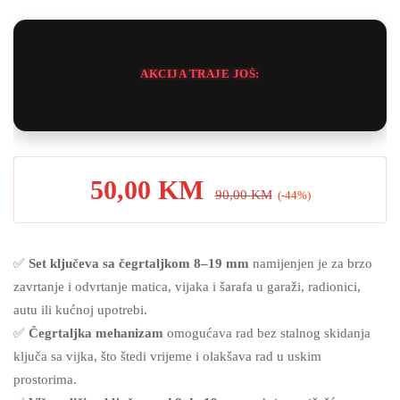
korisnika)
AKCIJA TRAJE JOŠ:
50,00
KM
90,00
KM
(-44%)
✅
Set ključeva sa čegrtaljkom 8–19 mm
namijenjen je za brzo
zavrtanje i odvrtanje matica, vijaka i šarafa u garaži, radionici,
autu ili kućnoj upotrebi.
✅
Čegrtaljka mehanizam
omogućava rad bez stalnog skidanja
ključa sa vijka, što štedi vrijeme i olakšava rad u uskim
prostorima.