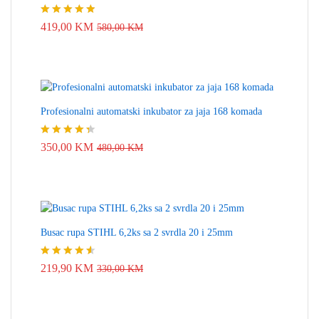
Ocjenjeno
419,00
KM
580,00
KM
4.83
od 5
Profesionalni automatski inkubator za jaja 168 komada
Ocjenjeno
350,00
KM
480,00
KM
4.33
od 5
Busac rupa STIHL 6,2ks sa 2 svrdla 20 i 25mm
Ocjenjeno
219,90
KM
330,00
KM
4.50
od 5