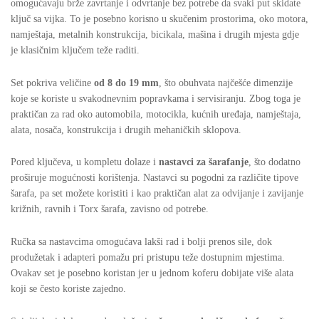
omogućavaju brže zavrtanje i odvrtanje bez potrebe da svaki put skidate
ključ sa vijka. To je posebno korisno u skučenim prostorima, oko motora,
namještaja, metalnih konstrukcija, bicikala, mašina i drugih mjesta gdje
je klasičnim ključem teže raditi.
Set pokriva veličine
od 8 do 19 mm
, što obuhvata najčešće dimenzije
koje se koriste u svakodnevnim popravkama i servisiranju. Zbog toga je
praktičan za rad oko automobila, motocikla, kućnih uređaja, namještaja,
alata, nosača, konstrukcija i drugih mehaničkih sklopova.
Pored ključeva, u kompletu dolaze i
nastavci za šarafanje
, što dodatno
proširuje mogućnosti korištenja. Nastavci su pogodni za različite tipove
šarafa, pa set možete koristiti i kao praktičan alat za odvijanje i zavijanje
križnih, ravnih i Torx šarafa, zavisno od potrebe.
Ručka sa nastavcima omogućava lakši rad i bolji prenos sile, dok
produžetak i adapteri pomažu pri pristupu teže dostupnim mjestima.
Ovakav set je posebno koristan jer u jednom koferu dobijate više alata
koji se često koriste zajedno.