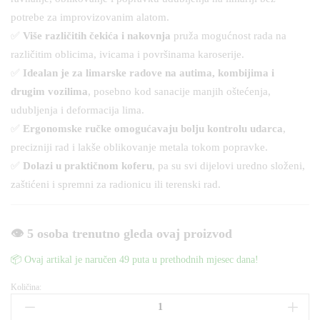
potrebe za improvizovanim alatom.
✅
Više različitih čekića i nakovnja
pruža mogućnost rada na
različitim oblicima, ivicama i površinama karoserije.
✅
Idealan je za limarske radove na autima, kombijima i
drugim vozilima
, posebno kod sanacije manjih oštećenja,
udubljenja i deformacija lima.
✅
Ergonomske ručke omogućavaju bolju kontrolu udarca
,
precizniji rad i lakše oblikovanje metala tokom popravke.
✅
Dolazi u praktičnom koferu
, pa su svi dijelovi uredno složeni,
zaštićeni i spremni za radionicu ili terenski rad.
👁️ 5 osoba trenutno gleda ovaj proizvod
📦 Ovaj artikal je naručen 49 puta u prethodnih mjesec dana!
Količina:
Set
čekića