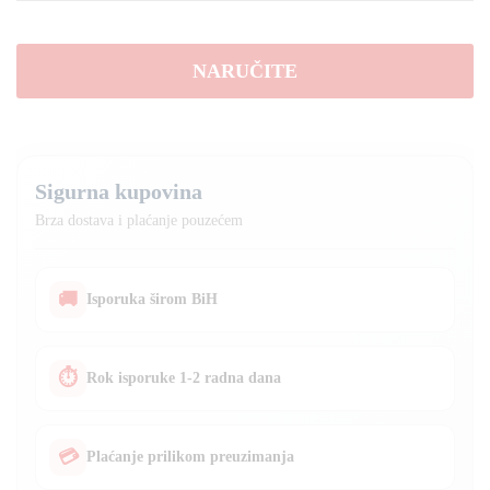
za
popravak
karoserije
NARUČITE
vozila
količina
Sigurna kupovina
Brza dostava i plaćanje pouzećem
🚚
Isporuka širom BiH
⏱
Rok isporuke 1-2 radna dana
💳
Plaćanje prilikom preuzimanja