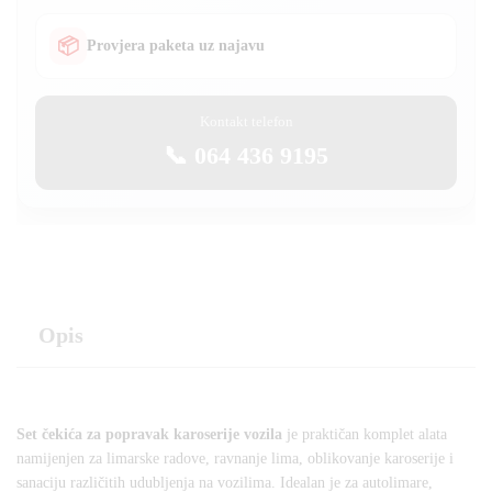
📦
Provjera paketa uz najavu
Kontakt telefon
📞 064 436 9195
Opis
Set čekića za popravak karoserije vozila
je praktičan komplet alata
namijenjen za limarske radove, ravnanje lima, oblikovanje karoserije i
sanaciju različitih udubljenja na vozilima. Idealan je za autolimare,