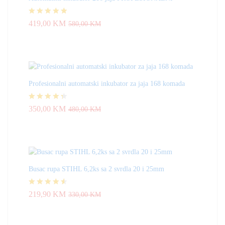
Ocjenjeno
419,00
KM
580,00
KM
4.83
od 5
Profesionalni automatski inkubator za jaja 168 komada
Ocjenjeno
350,00
KM
480,00
KM
4.33
od 5
Busac rupa STIHL 6,2ks sa 2 svrdla 20 i 25mm
Ocjenjeno
219,90
KM
330,00
KM
4.50
od 5