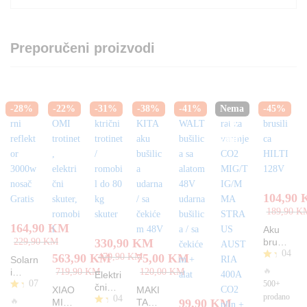
Preporučeni proizvodi
-
28
%
-
22
%
-
31
%
-
38
%
-
41
%
Nema
-
45
%
na
zalihi
104,90
189,90
K
164,90
KM
Aku
229,90
KM
330,90
KM
brusili
04
ca
563,90
KM
479,90
KM
75,00
KM
Solarn
HILTI
Oc
🔥
i
719,90
KM
120,00
KM
Elektri
128V
jen
07
reflekt
500+
čni
XIAO
MAKI
jen
or
prodano
04
trotine
O
🔥
MI
TA
99,90
KM
o