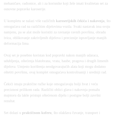
mehaničare, radionice, ali i za korisnike koji žele imati kvalitetan set za
osnovne popravke karoserije.
U kompletu se nalazi više različitih
karoserijskih čekića i nakovnja
, što
omogućava rad na različitim dijelovima vozila. Svaki nastavak ima svoju
namjenu, pa se alat može koristiti za ravnanje ravnih površina, obradu
ivica, oblikovanje zakrivljenih dijelova i preciznije ispravljanje manjih
deformacija lima.
Ovaj set je posebno koristan kod popravki nakon manjih udaraca,
udubljenja, oštećenja blatobrana, vrata, haube, pragova i drugih limenih
dijelova. Umjesto korištenja neodgovarajućih alata koji mogu dodatno
oštetiti površinu, ovaj komplet omogućava kontrolisaniji i uredniji rad.
Čekići imaju praktične ručke koje omogućavaju bolji hvat i veću
preciznost prilikom rada. Različiti oblici glava i nakovnja pomažu
majstoru da lakše pristupi oštećenom dijelu i postigne bolji završni
rezultat.
Set dolazi u
praktičnom koferu
, što olakšava čuvanje, transport i