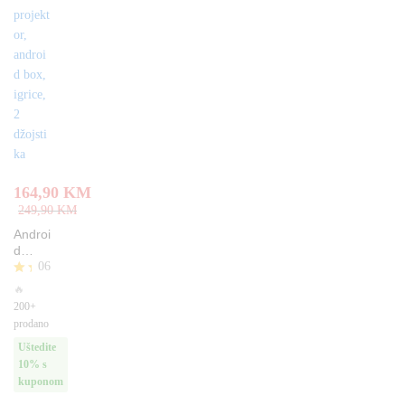
vanje
164,90
KM
249,90
KM
Androi
d
06
projek
tor,
Oc
🔥
androi
jen
200+
d box,
jen
prodano
o
igrice,
5.0
Uštedite
2
0
džojsti
10% s
od
ka
kuponom
5