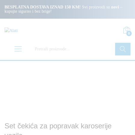
BESPLATNA DOSTAVA IZNAD 150 KM!
Svi proizvodi su
novi
–
kupujte sigurno i bez brige!
0
Pretraži
Set čekića za popravak karoserije