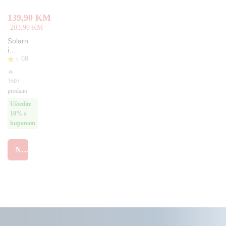
139,90
KM
203,90
KM
Solarn
i
08
reflekt
or
O
🔥
1600
cje
350+
w
nj
prodano
en
nosač
o
Uštedite
Gratis
4.
10% s
63
kuponom
od
5
NARUČI