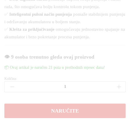
rada, što omogućava bolju kontrolu tokom punjenja.
✅
Inteligentni pulsni način punjenja
pomaže stabilnijem punjenju
i održavanju akumulatora u boljem stanju.
✅
Klešta za priključivanje
omogućavaju jednostavno spajanje na
akumulator i brzo pokretanje procesa punjenja.
👁️ 9 osoba trenutno gleda ovaj proizvod
📦 Ovaj artikal je naručen 21 puta u prethodnih mjesec dana!
Količina:
Punjač
akumulatora
400A
količina
NARUČITE