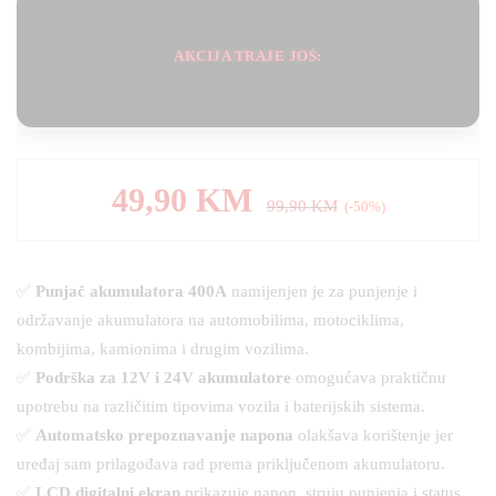
AKCIJA TRAJE JOŠ:
49,90
KM
99,90
KM
(-50%)
✅
Punjač akumulatora 400A
namijenjen je za punjenje i
održavanje akumulatora na automobilima, motociklima,
kombijima, kamionima i drugim vozilima.
✅
Podrška za 12V i 24V akumulatore
omogućava praktičnu
upotrebu na različitim tipovima vozila i baterijskih sistema.
✅
Automatsko prepoznavanje napona
olakšava korištenje jer
uređaj sam prilagođava rad prema priključenom akumulatoru.
✅
LCD digitalni ekran
prikazuje napon, struju punjenja i status