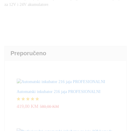
za 12V i 24V akumulatore.
Preporučeno
Automatski inkubator 216 jaja PROFESIONALNI
Ocjenjeno
419,00
KM
580,00
KM
4.83
od 5