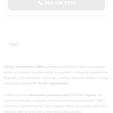
📞 064 436 9195
Opis
Punjač akumulatora 400A
predstavlja praktično rješenje za korisnike
kojima je potreban pouzdan uređaj za punjenje i održavanje akumulatora.
Pogodan je za automobile, motocikle, kombije, kamione, traktore i druga
vozila koja koriste
12V ili 24V akumulatore
.
Uređaj podržava
automatsko prepoznavanje 12V/24V napona
, što
olakšava korištenje i smanjuje potrebu za ručnim podešavanjem. Takva
funkcija je posebno korisna kada se punjač koristi za različita vozila ili u
radionici gdje se često radi sa više tipova akumulatora.