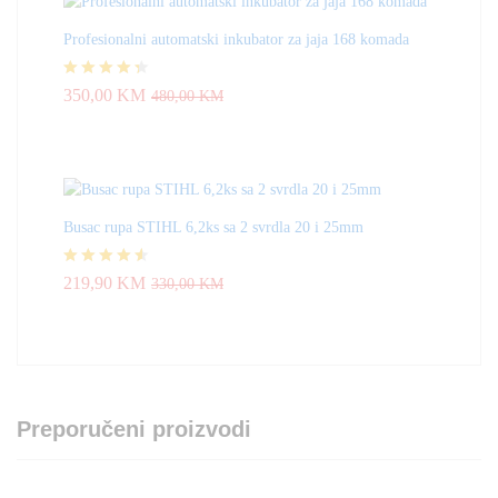
Profesionalni automatski inkubator za jaja 168 komada
Ocjenjeno
350,00
KM
480,00
KM
4.33
od 5
Busac rupa STIHL 6,2ks sa 2 svrdla 20 i 25mm
Ocjenjeno
219,90
KM
330,00
KM
4.50
od 5
Preporučeni proizvodi