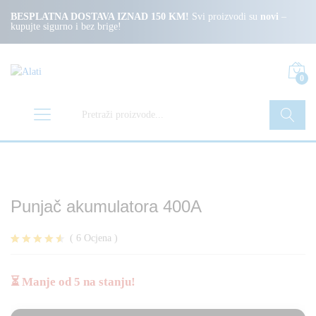
BESPLATNA DOSTAVA IZNAD 150 KM!
Svi proizvodi su
novi
–
kupujte sigurno i bez brige!
0
Pretraži
Punjač akumulatora 400A
(
6
Ocjena
)
Korisničke
6
ocjene:
4.50
od
⏳ Manje od 5 na stanju!
ukupno 5 (
korisnika)