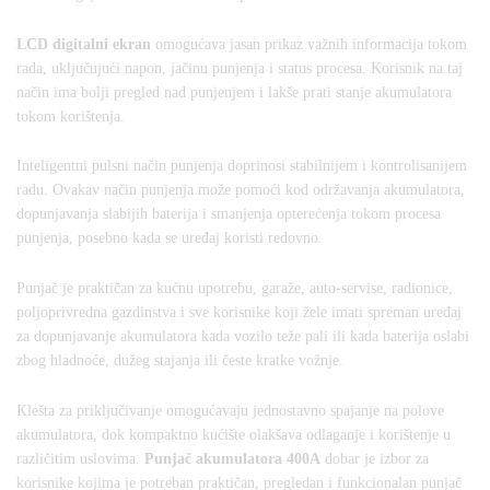
LCD digitalni ekran
omogućava jasan prikaz važnih informacija tokom
rada, uključujući napon, jačinu punjenja i status procesa. Korisnik na taj
način ima bolji pregled nad punjenjem i lakše prati stanje akumulatora
tokom korištenja.
Inteligentni pulsni način punjenja doprinosi stabilnijem i kontrolisanijem
radu. Ovakav način punjenja može pomoći kod održavanja akumulatora,
dopunjavanja slabijih baterija i smanjenja opterećenja tokom procesa
punjenja, posebno kada se uređaj koristi redovno.
Punjač je praktičan za kućnu upotrebu, garaže, auto-servise, radionice,
poljoprivredna gazdinstva i sve korisnike koji žele imati spreman uređaj
za dopunjavanje akumulatora kada vozilo teže pali ili kada baterija oslabi
zbog hladnoće, dužeg stajanja ili česte kratke vožnje.
Klešta za priključivanje omogućavaju jednostavno spajanje na polove
akumulatora, dok kompaktno kućište olakšava odlaganje i korištenje u
različitim uslovima.
Punjač akumulatora 400A
dobar je izbor za
korisnike kojima je potreban praktičan, pregledan i funkcionalan punjač