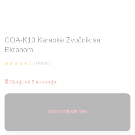
COA-K10 Karaoke Zvučnik sa
Ekranom
(
6
Ocjena
)
Korisničke
6
ocjene:
4.67
od
⏳ Manje od 5 na stanju!
ukupno 5 (
korisnika)
AKCIJA TRAJE JOŠ: