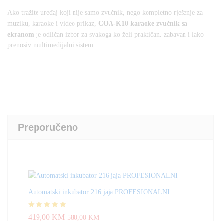
Ako tražite uređaj koji nije samo zvučnik, nego kompletno rješenje za
muziku, karaoke i video prikaz,
COA-K10 karaoke zvučnik sa
ekranom
je odličan izbor za svakoga ko želi praktičan, zabavan i lako
prenosiv multimedijalni sistem.
Preporučeno
Automatski inkubator 216 jaja PROFESIONALNI
Ocjenjeno
419,00
KM
580,00
KM