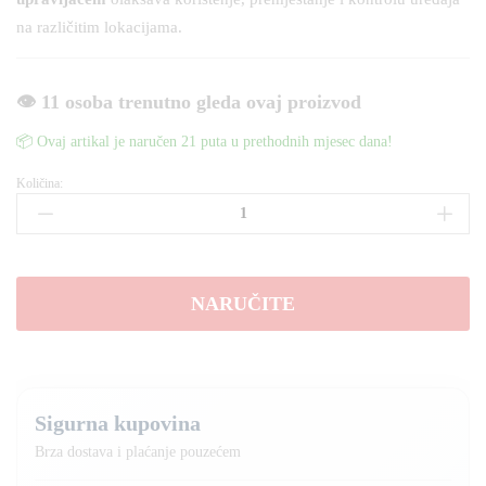
na različitim lokacijama.
👁️ 11 osoba trenutno gleda ovaj proizvod
📦 Ovaj artikal je naručen 21 puta u prethodnih mjesec dana!
Količina:
COA-
K10
Karaoke
Zvučnik
sa
NARUČITE
Ekranom
količina
Sigurna kupovina
Brza dostava i plaćanje pouzećem