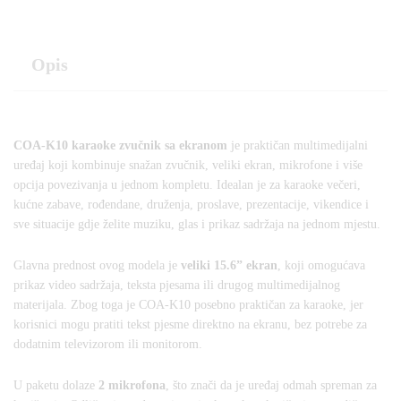
Opis
COA-K10 karaoke zvučnik sa ekranom
je praktičan multimedijalni
uređaj koji kombinuje snažan zvučnik, veliki ekran, mikrofone i više
opcija povezivanja u jednom kompletu. Idealan je za karaoke večeri,
kućne zabave, rođendane, druženja, proslave, prezentacije, vikendice i
sve situacije gdje želite muziku, glas i prikaz sadržaja na jednom mjestu.
Glavna prednost ovog modela je
veliki 15.6” ekran
, koji omogućava
prikaz video sadržaja, teksta pjesama ili drugog multimedijalnog
materijala. Zbog toga je COA-K10 posebno praktičan za karaoke, jer
korisnici mogu pratiti tekst pjesme direktno na ekranu, bez potrebe za
dodatnim televizorom ili monitorom.
U paketu dolaze
2 mikrofona
, što znači da je uređaj odmah spreman za