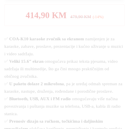
414,90
KM
479,90
KM
(-14%)
✅
COA-K10 karaoke zvučnik sa ekranom
namijenjen je za
karaoke, zabave, proslave, prezentacije i kućno uživanje u muzici
i video sadržaju.
✅
Veliki 15.6” ekran
omogućava prikaz teksta pjesama, video
sadržaja ili multimedije, što ga čini mnogo praktičnijim od
običnog zvučnika.
✅
U paketu dolaze 2 mikrofona
, pa je uređaj odmah spreman za
karaoke, nastupe, druženja, rođendane i porodične proslave.
✅
Bluetooth, USB, AUX i FM radio
omogućavaju više načina
povezivanja i puštanja muzike sa telefona, USB-a, kabla ili radio
stanica.
✅
Prenosiv dizajn sa ručkom, točkićima i daljinskim
upravljačem
olakšava korištenje, premještanje i kontrolu uređaja