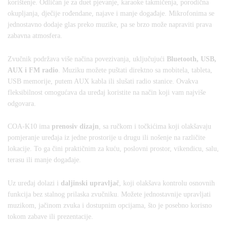
korištenje. Odličan je za duet pjevanje, karaoke takmičenja, porodična
okupljanja, dječije rođendane, najave i manje događaje. Mikrofonima se
jednostavno dodaje glas preko muzike, pa se brzo može napraviti prava
zabavna atmosfera.
Zvučnik podržava više načina povezivanja, uključujući
Bluetooth, USB,
AUX i FM radio
. Muziku možete puštati direktno sa mobitela, tableta,
USB memorije, putem AUX kabla ili slušati radio stanice. Ovakva
fleksibilnost omogućava da uređaj koristite na način koji vam najviše
odgovara.
COA-K10 ima
prenosiv dizajn
, sa ručkom i točkićima koji olakšavaju
pomjeranje uređaja iz jedne prostorije u drugu ili nošenje na različite
lokacije. To ga čini praktičnim za kuću, poslovni prostor, vikendicu, salu,
terasu ili manje događaje.
Uz uređaj dolazi i
daljinski upravljač
, koji olakšava kontrolu osnovnih
funkcija bez stalnog prilaska zvučniku. Možete jednostavnije upravljati
muzikom, jačinom zvuka i dostupnim opcijama, što je posebno korisno
tokom zabave ili prezentacije.