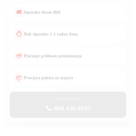
🚚
Isporuka širom BiH
⏱
Rok isporuke 1-2 radna dana
💳
Plaćanje prilikom preuzimanja
📦
Provjera paketa uz najavu
Kontakt telefon
📞 064 436 9195