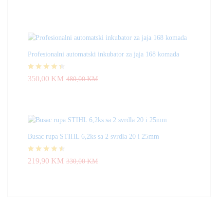
4.83
od 5
Profesionalni automatski inkubator za jaja 168 komada
Ocjenjeno
350,00
KM
480,00
KM
4.33
od 5
Busac rupa STIHL 6,2ks sa 2 svrdla 20 i 25mm
Ocjenjeno
219,90
KM
330,00
KM
4.50
od 5