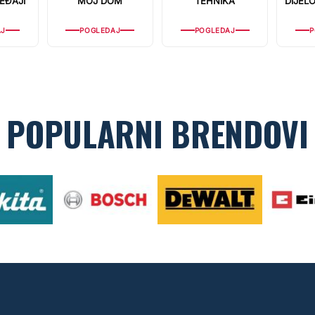
EĐAJI
MOJ DOM
TEHNIKA
DIJELO
AJ
POGLEDAJ
POGLEDAJ
P
POPULARNI
BRENDOVI