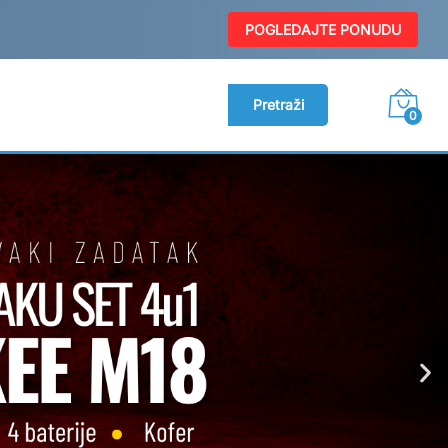
POGLEDAJTE PONUDU
Pretraži
0