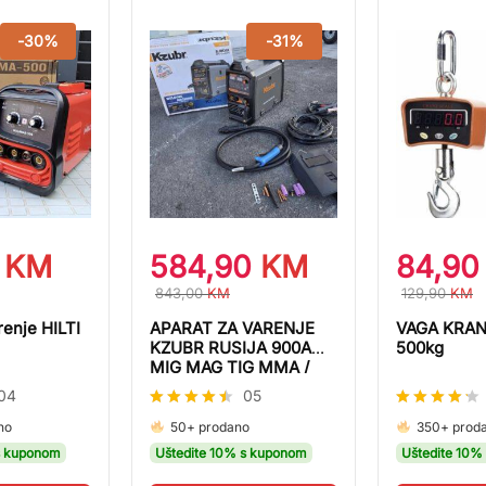
-
30
%
-
31
%
0
KM
584,90
KM
84,9
843,00
KM
129,90
KM
renje HILTI
APARAT ZA VARENJE
VAGA KRA
KZUBR RUSIJA 900A
500kg
MIG MAG TIG MMA /
PRIKLJUČAK ZA BOCU
04
05
Ocjenjeno
Ocjenjeno
no
50+ prodano
350+ prod
4.40
4.20
s kuponom
Uštedite 10% s kuponom
Uštedite 10%
od 5
od 5