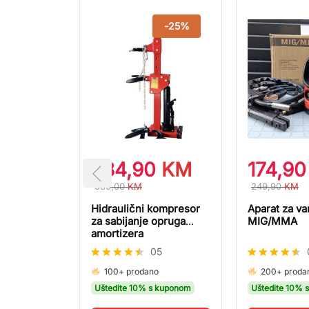
-
54
%
-
25
%
KM
284,90
KM
174,9
380,00
KM
249,90
KM
a Delimano
Hidraulični kompresor
Aparat za va
zidni
za sabijanje opruga
MIG/MMA
amortizera
4
05
Ocjenjeno
Ocjenjeno
o
100+ prodano
200+ proda
4.40
4.50
 kuponom
Uštedite 10% s kuponom
Uštedite 10% 
od 5
od 5