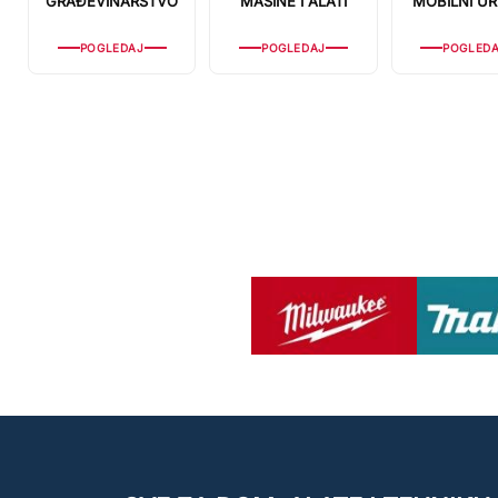
GRAĐEVINARSTVO
MAŠINE I ALATI
MOBILNI UR
POGLEDAJ
POGLEDAJ
POGLED