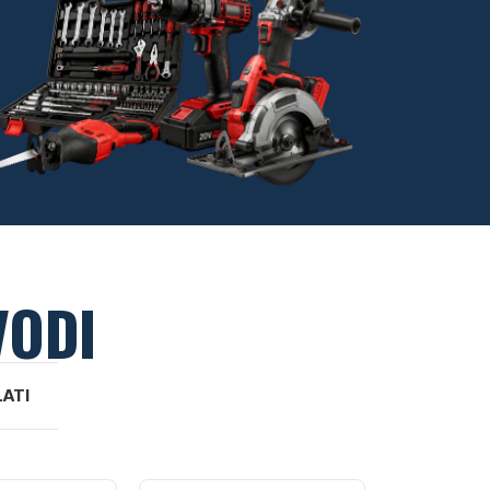
VODI
LATI