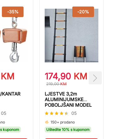
-
35
%
-
20
%
0
KM
174,90
KM
SINUSNI 
1500W PR
219,00
KM
NAPONA
N/KANTAR
LJESTVE 3,2m
ALUMINIJUMSKE
Ocjenjen
POBOLJŠANI MODEL
o
05
05
4.00
od 5
Ocjenjeno
ano
150+ prodano
100+ pro
4.40
 s kuponom
Uštedite 10% s kuponom
Uštedite 10
od 5