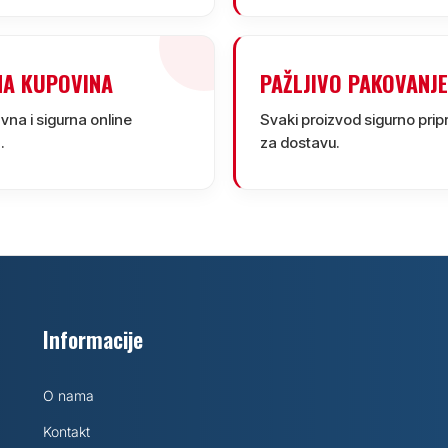
NA KUPOVINA
PAŽLJIVO PAKOVANJE
na i sigurna online
Svaki proizvod sigurno pr
.
za dostavu.
Informacije
O nama
Kontakt