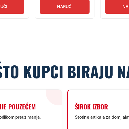
UČI
NARUČI
NA
ŠTO KUPCI BIRAJU N
NJE POUZEĆEM
ŠIROK IZBOR
prilikom preuzimanja.
Stotine artikala za dom, alat