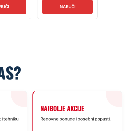
RUČI
NARUČI
N
AS?
NAJBOLJE AKCIJE
 i tehniku.
Redovne ponude i posebni popusti.