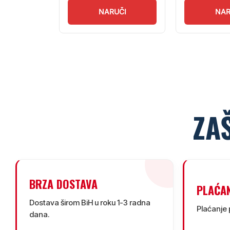
UČI
NARUČI
NAR
ZA
BRZA DOSTAVA
PLAĆA
Dostava širom BiH u roku 1-3 radna
Plaćanje 
dana.